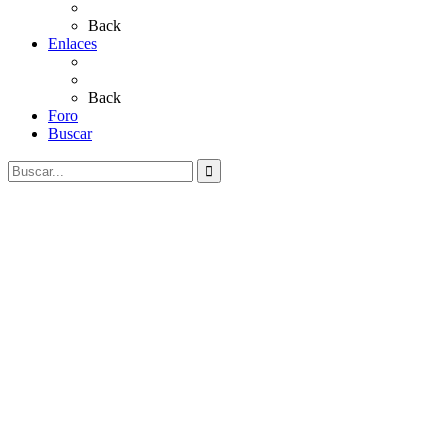
Videos
Back
Enlaces
Al Rocío
Coros Rocieros
Back
Foro
Buscar