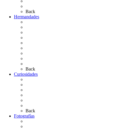
Bibliografía
Artículos de autor
Back
Hermandades
Situación de Simpecados 2026
Carteles Rocío 2026
Hermandades y Agrupaciones
Presentación de Hermandades 2026
Los Simpecados Hdades. Filiales
Simpecados Hdades. No Filiales
Las Medallas
Las Carretas
Las Casas de Hermandad
Back
Curiosidades
Las abuelas almonteñas
El techo de la Ermita
Exvotos del Rocío
Saca de Yeguas 2025
El Rocío Chico
Más curiosidades…
Back
Fotografías
Galería Fotográfica
Fotos antiguas