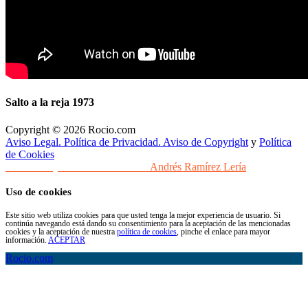
Salto a la reja 1973
Copyright © 2026 Rocio.com
Aviso Legal. Política de Privacidad. Aviso de Copyright
y
Política
de Cookies
Desarrollo y Diseño Web Sevilla
Andrés Ramírez Lería
Uso de cookies
Este sitio web utiliza cookies para que usted tenga la mejor experiencia de usuario. Si
continúa navegando está dando su consentimiento para la aceptación de las mencionadas
cookies y la aceptación de nuestra
política de cookies
, pinche el enlace para mayor
información.
ACEPTAR
Rocio.com