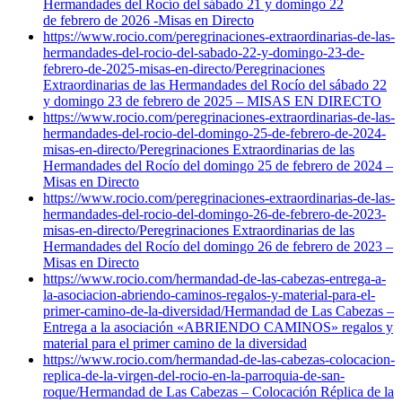
Hermandades del Rocío del sábado 21 y domingo 22
de febrero de 2026 -Misas en Directo
https://www.rocio.com/peregrinaciones-extraordinarias-de-las-
hermandades-del-rocio-del-sabado-22-y-domingo-23-de-
febrero-de-2025-misas-en-directo/
Peregrinaciones
Extraordinarias de las Hermandades del Rocío del sábado 22
y domingo 23 de febrero de 2025 – MISAS EN DIRECTO
https://www.rocio.com/peregrinaciones-extraordinarias-de-las-
hermandades-del-rocio-del-domingo-25-de-febrero-de-2024-
misas-en-directo/
Peregrinaciones Extraordinarias de las
Hermandades del Rocío del domingo 25 de febrero de 2024 –
Misas en Directo
https://www.rocio.com/peregrinaciones-extraordinarias-de-las-
hermandades-del-rocio-del-domingo-26-de-febrero-de-2023-
misas-en-directo/
Peregrinaciones Extraordinarias de las
Hermandades del Rocío del domingo 26 de febrero de 2023 –
Misas en Directo
https://www.rocio.com/hermandad-de-las-cabezas-entrega-a-
la-asociacion-abriendo-caminos-regalos-y-material-para-el-
primer-camino-de-la-diversidad/
Hermandad de Las Cabezas –
Entrega a la asociación «ABRIENDO CAMINOS» regalos y
material para el primer camino de la diversidad
https://www.rocio.com/hermandad-de-las-cabezas-colocacion-
replica-de-la-virgen-del-rocio-en-la-parroquia-de-san-
roque/
Hermandad de Las Cabezas – Colocación Réplica de la