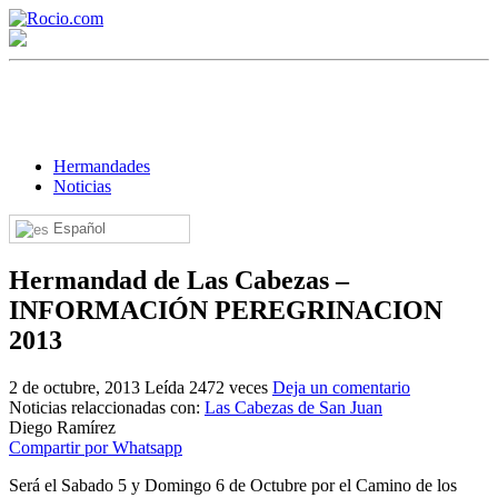
Hermandades
Noticias
Español
¡Bienvenido! Soy el asistente virtual de rocio.com.
Hermandad de Las Cabezas –
¿En qué puedo ayudarte?
INFORMACIÓN PEREGRINACION
2013
Historia de la Virgen del Rocío
2 de octubre, 2013
Leída 2472 veces
Deja un comentario
¿Cuándo es la romería del Rocío?
Noticias relaccionadas con:
Las Cabezas de San Juan
Diego Ramírez
¿Cuántas hermandades participan en la romería?
Compartir por Whatsapp
¿Cuándo se construyó la primera ermita?
Será el Sabado 5 y Domingo 6 de Octubre por el Camino de los