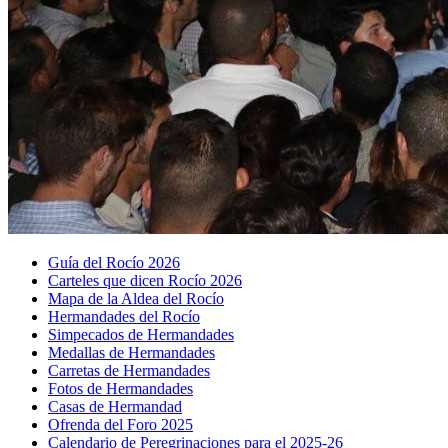
Guía del Rocío 2026
Carteles que dicen Rocío 2026
Mapa de la Aldea del Rocío
Hermandades del Rocío
Simpecados de Hermandades
Medallas de Hermandades
Carretas de Hermandades
Fotos de Hermandades
Casas de Hermandad
Ofrenda del Foro 2025
Calendario de Peregrinaciones para el 2025-26