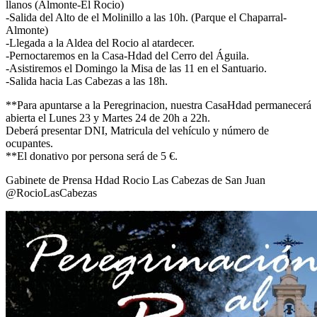
llanos (Almonte-El Rocio)
El traslado cada siete años
-Salida del Alto de el Molinillo a las 10h. (Parque el Chaparral-
Almonte)
¿Cuales son los actos principales que se celebran en el
-Llegada a la Aldea del Rocio al atardecer.
Rocío?
-Pernoctaremos en la Casa-Hdad del Cerro del Águila.
-Asistiremos el Domingo la Misa de las 11 en el Santuario.
Quiero hacer el camino,¿que tengo que hacer?
-Salida hacia Las Cabezas a las 18h.
En el Rocío, ¿dónde me alojo?
**Para apuntarse a la Peregrinacion, nuestra CasaHdad permanecerá
abierta el Lunes 23 y Martes 24 de 20h a 22h.
Deberá presentar DNI, Matricula del vehículo y número de
ocupantes.
**El donativo por persona será de 5 €.
Gabinete de Prensa Hdad Rocio Las Cabezas de San Juan
@RocioLasCabezas