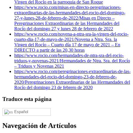
Virgen del Rocío en la parroquia de San Roque
https://www.rocio.com/misas-en-directo-peregrinaciones-
extraordinarias-de-las-hermandades-del-rocio-del-domingo-
27-y-lunes-28-de-febrero-de-2022/
Misas en Directo –
Peregrinaciones Extraordinarias de las Hermandades del
Rocío del domingo 27 y lunes 28 de febrero de 2022
https://www.rocio.com/novena-a-ntra-sra-la-virgen-del-rocio-
cuarto-dia-17-de-mayo-de-2021/
Novena a Ntra. Sra. la
Virgen del Rocío – Cuarto día 17 de mayo de 2021 – En
DIRECTO a partir de las 20,30 horas
https://www.rocio.com/hermandades-de-ntra-sra-del-rocio-
triduos-y-novenas-2021/
Hermandades de Ntra. Sra. del Rocío
– Triduos y Novenas 2021
https://www.rocio.com/peregrinaciones-extraordinarias-de-las-
hermandades-del-rocio-del-domingo-23-de-febrero-de-
2020/
Peregrinaciones Extraordinarias de las Hermandades del
Rocío del domingo 23 de febrero de 2020
Traduce esta página
Español
Navegación de Artículos