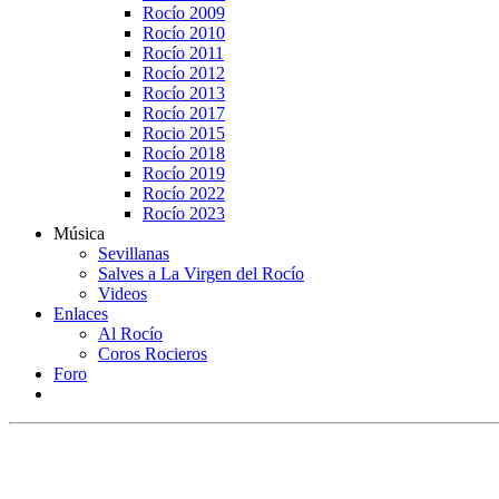
Rocío 2009
Rocío 2010
Rocío 2011
Rocío 2012
Rocío 2013
Rocío 2017
Rocio 2015
Rocío 2018
Rocío 2019
Rocío 2022
Rocío 2023
Música
Sevillanas
Salves a La Virgen del Rocío
Videos
Enlaces
Al Rocío
Coros Rocieros
Foro