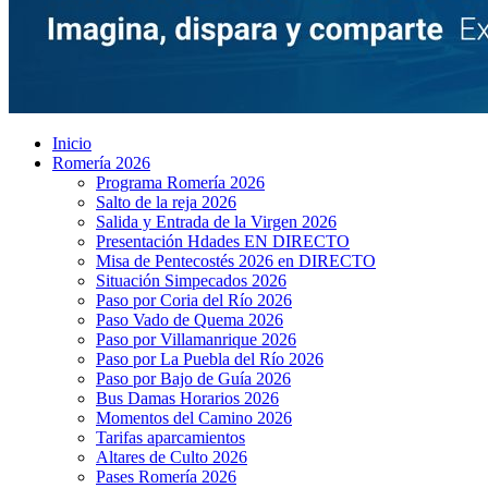
Inicio
Romería 2026
Programa Romería 2026
Salto de la reja 2026
Salida y Entrada de la Virgen 2026
Presentación Hdades EN DIRECTO
Misa de Pentecostés 2026 en DIRECTO
Situación Simpecados 2026
Paso por Coria del Río 2026
Paso Vado de Quema 2026
Paso por Villamanrique 2026
Paso por La Puebla del Río 2026
Paso por Bajo de Guía 2026
Bus Damas Horarios 2026
Momentos del Camino 2026
Tarifas aparcamientos
Altares de Culto 2026
Pases Romería 2026