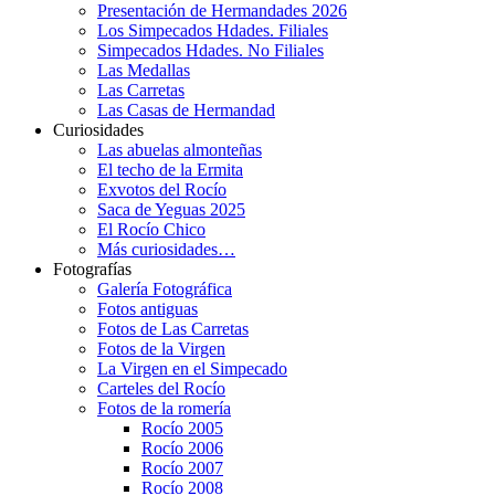
Presentación de Hermandades 2026
Los Simpecados Hdades. Filiales
Simpecados Hdades. No Filiales
Las Medallas
Las Carretas
Las Casas de Hermandad
Curiosidades
Las abuelas almonteñas
El techo de la Ermita
Exvotos del Rocío
Saca de Yeguas 2025
El Rocío Chico
Más curiosidades…
Fotografías
Galería Fotográfica
Fotos antiguas
Fotos de Las Carretas
Fotos de la Virgen
La Virgen en el Simpecado
Carteles del Rocío
Fotos de la romería
Rocío 2005
Rocío 2006
Rocío 2007
Rocío 2008