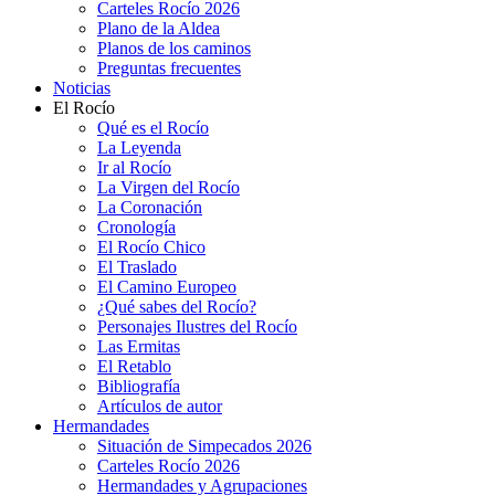
Carteles Rocío 2026
Plano de la Aldea
Planos de los caminos
Preguntas frecuentes
Noticias
El Rocío
Qué es el Rocío
La Leyenda
Ir al Rocío
La Virgen del Rocío
La Coronación
Cronología
El Rocío Chico
El Traslado
El Camino Europeo
¿Qué sabes del Rocío?
Personajes Ilustres del Rocío
Las Ermitas
El Retablo
Bibliografía
Artículos de autor
Hermandades
Situación de Simpecados 2026
Carteles Rocío 2026
Hermandades y Agrupaciones