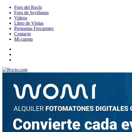
Foro del Rocío
Foro de Sevillanas
Videos
Libro de Visitas
Preguntas Frecuentes
Contacto
Mi cuenta