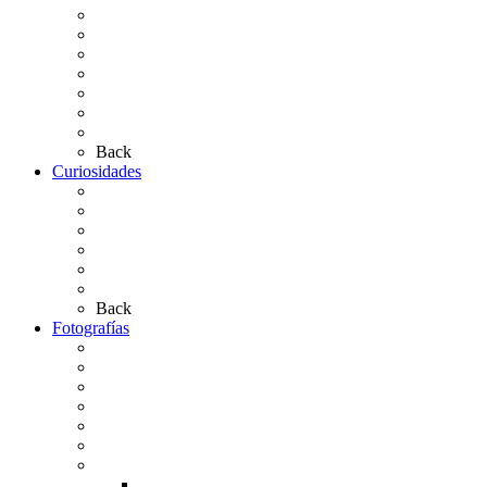
Hermandades y Agrupaciones
Presentación de Hermandades 2026
Los Simpecados Hdades. Filiales
Simpecados Hdades. No Filiales
Las Medallas
Las Carretas
Las Casas de Hermandad
Back
Curiosidades
Las abuelas almonteñas
El techo de la Ermita
Exvotos del Rocío
Saca de Yeguas 2025
El Rocío Chico
Más curiosidades…
Back
Fotografías
Galería Fotográfica
Fotos antiguas
Fotos de Las Carretas
Fotos de la Virgen
La Virgen en el Simpecado
Carteles del Rocío
Fotos de la romería
Rocío 2005