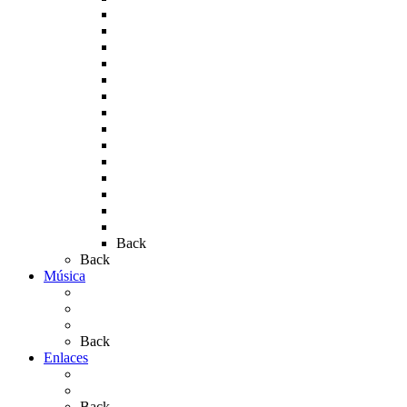
Rocío 2006
Rocío 2007
Rocío 2008
Rocío 2009
Rocío 2010
Rocío 2011
Rocío 2012
Rocío 2013
Rocío 2017
Rocio 2015
Rocío 2018
Rocío 2019
Rocío 2022
Rocío 2023
Back
Back
Música
Sevillanas
Salves a La Virgen del Rocío
Videos
Back
Enlaces
Al Rocío
Coros Rocieros
Back