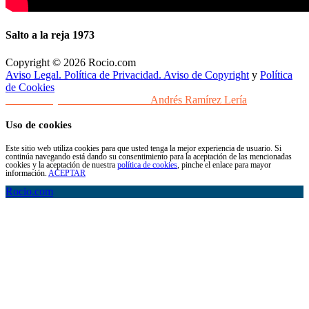
Salto a la reja 1973
Copyright © 2026 Rocio.com
Aviso Legal. Política de Privacidad. Aviso de Copyright
y
Política
de Cookies
Desarrollo y Diseño Web Sevilla
Andrés Ramírez Lería
Uso de cookies
Este sitio web utiliza cookies para que usted tenga la mejor experiencia de usuario. Si
continúa navegando está dando su consentimiento para la aceptación de las mencionadas
cookies y la aceptación de nuestra
política de cookies
, pinche el enlace para mayor
información.
ACEPTAR
Rocio.com