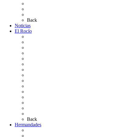
Plano de la Aldea
Planos de los caminos
Preguntas frecuentes
Back
Noticias
El Rocío
Qué es el Rocío
La Leyenda
Ir al Rocío
La Virgen del Rocío
La Coronación
Cronología
El Rocío Chico
El Traslado
El Camino Europeo
¿Qué sabes del Rocío?
Personajes Ilustres del Rocío
Las Ermitas
El Retablo
Bibliografía
Artículos de autor
Back
Hermandades
Situación de Simpecados 2026
Carteles Rocío 2026