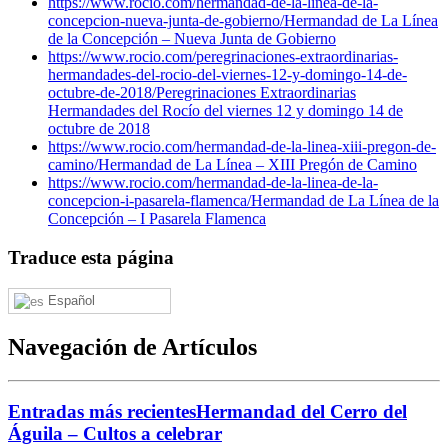
https://www.rocio.com/hermandad-de-la-linea-de-la-
concepcion-nueva-junta-de-gobierno/
Hermandad de La Línea
de la Concepción – Nueva Junta de Gobierno
https://www.rocio.com/peregrinaciones-extraordinarias-
hermandades-del-rocio-del-viernes-12-y-domingo-14-de-
octubre-de-2018/
Peregrinaciones Extraordinarias
Hermandades del Rocío del viernes 12 y domingo 14 de
octubre de 2018
https://www.rocio.com/hermandad-de-la-linea-xiii-pregon-de-
camino/
Hermandad de La Línea – XIII Pregón de Camino
https://www.rocio.com/hermandad-de-la-linea-de-la-
concepcion-i-pasarela-flamenca/
Hermandad de La Línea de la
Concepción – I Pasarela Flamenca
Traduce esta página
Español
Navegación de Artículos
Entradas más recientes
Hermandad del Cerro del
Águila – Cultos a celebrar