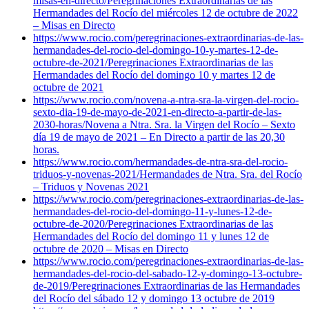
misas-en-directo/
Peregrinaciones Extraordinarias de las
Hermandades del Rocío del miércoles 12 de octubre de 2022
– Misas en Directo
https://www.rocio.com/peregrinaciones-extraordinarias-de-las-
hermandades-del-rocio-del-domingo-10-y-martes-12-de-
octubre-de-2021/
Peregrinaciones Extraordinarias de las
Hermandades del Rocío del domingo 10 y martes 12 de
octubre de 2021
https://www.rocio.com/novena-a-ntra-sra-la-virgen-del-rocio-
sexto-dia-19-de-mayo-de-2021-en-directo-a-partir-de-las-
2030-horas/
Novena a Ntra. Sra. la Virgen del Rocío – Sexto
día 19 de mayo de 2021 – En Directo a partir de las 20,30
horas.
https://www.rocio.com/hermandades-de-ntra-sra-del-rocio-
triduos-y-novenas-2021/
Hermandades de Ntra. Sra. del Rocío
– Triduos y Novenas 2021
https://www.rocio.com/peregrinaciones-extraordinarias-de-las-
hermandades-del-rocio-del-domingo-11-y-lunes-12-de-
octubre-de-2020/
Peregrinaciones Extraordinarias de las
Hermandades del Rocío del domingo 11 y lunes 12 de
octubre de 2020 – Misas en Directo
https://www.rocio.com/peregrinaciones-extraordinarias-de-las-
hermandades-del-rocio-del-sabado-12-y-domingo-13-octubre-
de-2019/
Peregrinaciones Extraordinarias de las Hermandades
del Rocío del sábado 12 y domingo 13 octubre de 2019