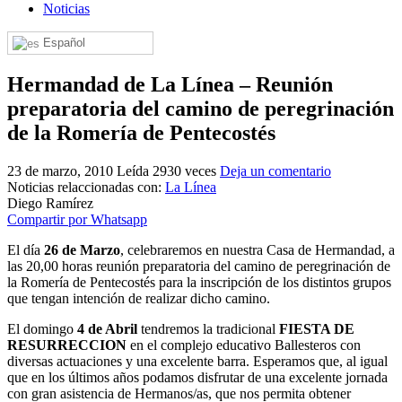
Noticias
El traslado cada siete años
Español
¿Cuales son los actos principales que se celebran en el
Rocío?
Hermandad de La Línea – Reunión
Quiero hacer el camino,¿que tengo que hacer?
preparatoria del camino de peregrinación
En el Rocío, ¿dónde me alojo?
de la Romería de Pentecostés
23 de marzo, 2010
Leída 2930 veces
Deja un comentario
Noticias relaccionadas con:
La Línea
Diego Ramírez
Compartir por Whatsapp
El día
26 de Marzo
, celebraremos en nuestra Casa de Hermandad, a
las 20,00 horas reunión preparatoria del camino de peregrinación de
la Romería de Pentecostés para la inscripción de los distintos grupos
que tengan intención de realizar dicho camino.
El domingo
4 de Abril
tendremos la tradicional
FIESTA DE
RESURRECCION
en el complejo educativo Ballesteros con
diversas actuaciones y una excelente barra. Esperamos que, al igual
que en los últimos años podamos disfrutar de una excelente jornada
con gran asistencia de Hermanos/as, que nos permita obtener