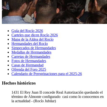
Guía del Rocío 2026
Carteles que dicen Rocío 2026
Mapa de la Aldea del Rocío
Hermandades del Rocío
Simpecados de Hermandades
Medallas de Hermandades
Carretas de Hermandades
Fotos de Hermandades
Casas de Hermandad
Ofrenda del Foro 2025
Calendario de Peregrinaciones para el 2025-26
Hechos históricos
1431
El Rey Juan II concede Real Autorización quedando el
término de Almonte configurado casi como lo conocemos en
la actualidad - (Rocío Jubilar)