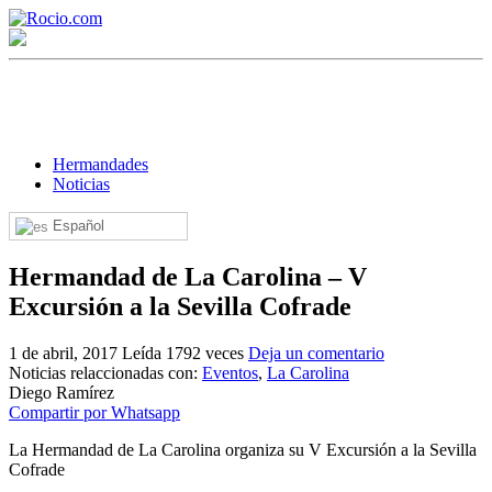
Hermandades
Noticias
Español
¡Bienvenido! Soy el asistente virtual de rocio.com.
Hermandad de La Carolina – V
¿En qué puedo ayudarte?
Excursión a la Sevilla Cofrade
1 de abril, 2017
Leída 1792 veces
Deja un comentario
Historia de la Virgen del Rocío
Noticias relaccionadas con:
Eventos
,
La Carolina
Diego Ramírez
¿Cuándo es la romería del Rocío?
Compartir por Whatsapp
¿Cuántas hermandades participan en la romería?
La Hermandad de La Carolina organiza su V Excursión a la Sevilla
Cofrade
¿Cuándo se construyó la primera ermita?