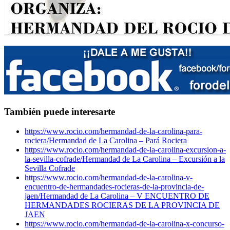
También puede interesarte
https://www.rocio.com/hermandad-de-la-carolina-para-
rociera/
Hermandad de La Carolina – Pará Rociera
https://www.rocio.com/hermandad-de-la-carolina-excursion-a-
la-sevilla-cofrade/
Hermandad de La Carolina – Excursión a la
Sevilla Cofrade
https://www.rocio.com/hermandad-de-la-carolina-v-
encuentro-de-hermandades-rocieras-de-la-provincia-de-
jaen/
Hermandad de La Carolina – V ENCUENTRO DE
HERMANDADES ROCIERAS DE LA PROVINCIA DE
JAEN
https://www.rocio.com/hermandad-de-la-carolina-x-concurso-