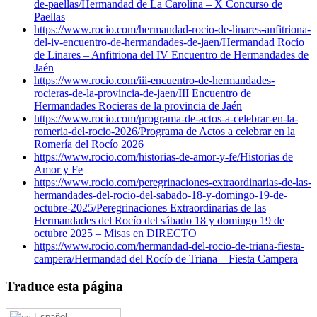
de-paellas/
Hermandad de La Carolina – X Concurso de
Paellas
https://www.rocio.com/hermandad-rocio-de-linares-anfitriona-
del-iv-encuentro-de-hermandades-de-jaen/
Hermandad Rocío
de Linares – Anfitriona del IV Encuentro de Hermandades de
Jaén
https://www.rocio.com/iii-encuentro-de-hermandades-
rocieras-de-la-provincia-de-jaen/
III Encuentro de
Hermandades Rocieras de la provincia de Jaén
https://www.rocio.com/programa-de-actos-a-celebrar-en-la-
romeria-del-rocio-2026/
Programa de Actos a celebrar en la
Romería del Rocío 2026
https://www.rocio.com/historias-de-amor-y-fe/
Historias de
Amor y Fe
https://www.rocio.com/peregrinaciones-extraordinarias-de-las-
hermandades-del-rocio-del-sabado-18-y-domingo-19-de-
octubre-2025/
Peregrinaciones Extraordinarias de las
Hermandades del Rocío del sábado 18 y domingo 19 de
octubre 2025 – Misas en DIRECTO
https://www.rocio.com/hermandad-del-rocio-de-triana-fiesta-
campera/
Hermandad del Rocío de Triana – Fiesta Campera
Traduce esta página
Español