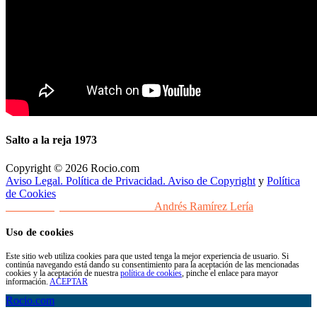
Salto a la reja 1973
Copyright © 2026 Rocio.com
Aviso Legal. Política de Privacidad. Aviso de Copyright
y
Política
de Cookies
Desarrollo y Diseño Web Sevilla
Andrés Ramírez Lería
Uso de cookies
Este sitio web utiliza cookies para que usted tenga la mejor experiencia de usuario. Si
continúa navegando está dando su consentimiento para la aceptación de las mencionadas
cookies y la aceptación de nuestra
política de cookies
, pinche el enlace para mayor
información.
ACEPTAR
Rocio.com