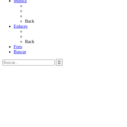
Música
Sevillanas
Salves a La Virgen del Rocío
Videos
Back
Enlaces
Al Rocío
Coros Rocieros
Back
Foro
Buscar