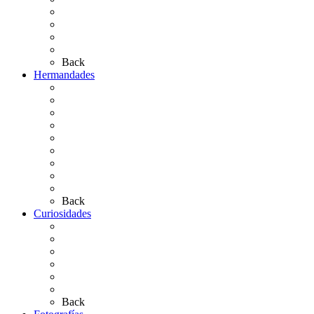
Las Ermitas
El Retablo
Bibliografía
Artículos de autor
Back
Hermandades
Situación de Simpecados 2026
Carteles Rocío 2026
Hermandades y Agrupaciones
Presentación de Hermandades 2026
Los Simpecados Hdades. Filiales
Simpecados Hdades. No Filiales
Las Medallas
Las Carretas
Las Casas de Hermandad
Back
Curiosidades
Las abuelas almonteñas
El techo de la Ermita
Exvotos del Rocío
Saca de Yeguas 2025
El Rocío Chico
Más curiosidades…
Back