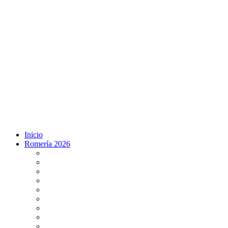
Inicio
Romería 2026
Programa Romería 2026
Salto de la reja 2026
Salida y Entrada de la Virgen 2026
Presentación Hdades EN DIRECTO
Misa de Pentecostés 2026 en DIRECTO
Situación Simpecados 2026
Paso por Coria del Río 2026
Paso Vado de Quema 2026
Paso por Villamanrique 2026