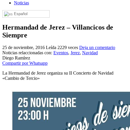
Noticias
El traslado cada siete años
Español
¿Cuales son los actos principales que se celebran en el
Rocío?
Hermandad de Jerez – Villancicos de
Quiero hacer el camino,¿que tengo que hacer?
Siempre
En el Rocío, ¿dónde me alojo?
25 de noviembre, 2016
Leída 2229 veces
Deja un comentario
Noticias relaccionadas con:
Eventos
,
Jerez
,
Navidad
Diego Ramírez
Compartir por Whatsapp
La Hermandad de Jerez organiza su II Concierto de Navidad
«Cambio de Tercio»