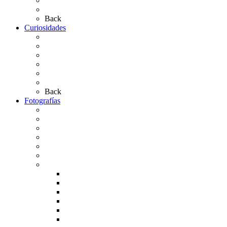
Las Carretas
Las Casas de Hermandad
Back
Curiosidades
Las abuelas almonteñas
El techo de la Ermita
Exvotos del Rocío
Saca de Yeguas 2025
El Rocío Chico
Más curiosidades…
Back
Fotografías
Galería Fotográfica
Fotos antiguas
Fotos de Las Carretas
Fotos de la Virgen
La Virgen en el Simpecado
Carteles del Rocío
Fotos de la romería
Rocío 2005
Rocío 2006
Rocío 2007
Rocío 2008
Rocío 2009
Rocío 2010