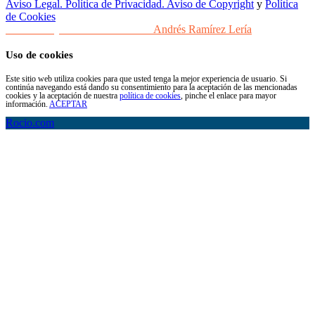
Aviso Legal. Política de Privacidad. Aviso de Copyright
y
Política
de Cookies
Desarrollo y Diseño Web Sevilla
Andrés Ramírez Lería
Uso de cookies
Este sitio web utiliza cookies para que usted tenga la mejor experiencia de usuario. Si
continúa navegando está dando su consentimiento para la aceptación de las mencionadas
cookies y la aceptación de nuestra
política de cookies
, pinche el enlace para mayor
información.
ACEPTAR
Rocio.com