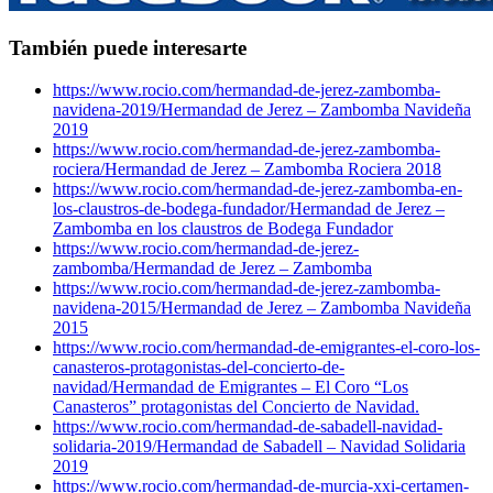
También puede interesarte
https://www.rocio.com/hermandad-de-jerez-zambomba-
navidena-2019/
Hermandad de Jerez – Zambomba Navideña
2019
https://www.rocio.com/hermandad-de-jerez-zambomba-
rociera/
Hermandad de Jerez – Zambomba Rociera 2018
https://www.rocio.com/hermandad-de-jerez-zambomba-en-
los-claustros-de-bodega-fundador/
Hermandad de Jerez –
Zambomba en los claustros de Bodega Fundador
https://www.rocio.com/hermandad-de-jerez-
zambomba/
Hermandad de Jerez – Zambomba
https://www.rocio.com/hermandad-de-jerez-zambomba-
navidena-2015/
Hermandad de Jerez – Zambomba Navideña
2015
https://www.rocio.com/hermandad-de-emigrantes-el-coro-los-
canasteros-protagonistas-del-concierto-de-
navidad/
Hermandad de Emigrantes – El Coro “Los
Canasteros” protagonistas del Concierto de Navidad.
https://www.rocio.com/hermandad-de-sabadell-navidad-
solidaria-2019/
Hermandad de Sabadell – Navidad Solidaria
2019
https://www.rocio.com/hermandad-de-murcia-xxi-certamen-