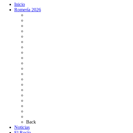
Inicio
Romería 2026
Programa Romería 2026
Salto de la reja 2026
Salida y Entrada de la Virgen 2026
Presentación Hdades EN DIRECTO
Misa de Pentecostés 2026 en DIRECTO
Situación Simpecados 2026
Paso por Coria del Río 2026
Paso Vado de Quema 2026
Paso por Villamanrique 2026
Paso por La Puebla del Río 2026
Paso por Bajo de Guía 2026
Bus Damas Horarios 2026
Momentos del Camino 2026
Tarifas aparcamientos
Altares de Culto 2026
Pases Romería 2026
Carteles Rocío 2026
Plano de la Aldea
Planos de los caminos
Preguntas frecuentes
Back
Noticias
El Rocío