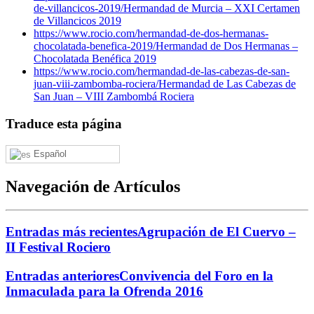
de-villancicos-2019/
Hermandad de Murcia – XXI Certamen
de Villancicos 2019
https://www.rocio.com/hermandad-de-dos-hermanas-
chocolatada-benefica-2019/
Hermandad de Dos Hermanas –
Chocolatada Benéfica 2019
https://www.rocio.com/hermandad-de-las-cabezas-de-san-
juan-viii-zambomba-rociera/
Hermandad de Las Cabezas de
San Juan – VIII Zambombá Rociera
Traduce esta página
Español
Navegación de Artículos
Entradas más recientes
Agrupación de El Cuervo –
II Festival Rociero
Entradas anteriores
Convivencia del Foro en la
Inmaculada para la Ofrenda 2016