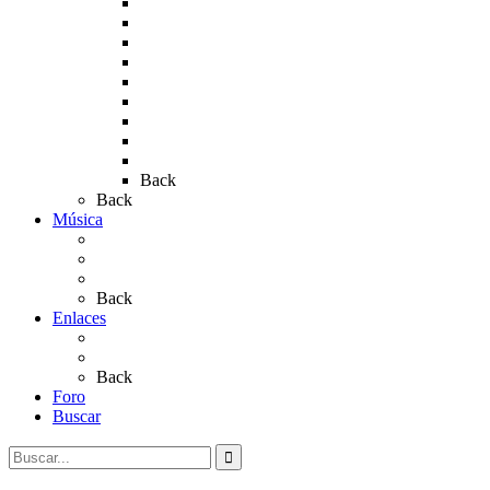
Rocío 2011
Rocío 2012
Rocío 2013
Rocío 2017
Rocio 2015
Rocío 2018
Rocío 2019
Rocío 2022
Rocío 2023
Back
Back
Música
Sevillanas
Salves a La Virgen del Rocío
Videos
Back
Enlaces
Al Rocío
Coros Rocieros
Back
Foro
Buscar