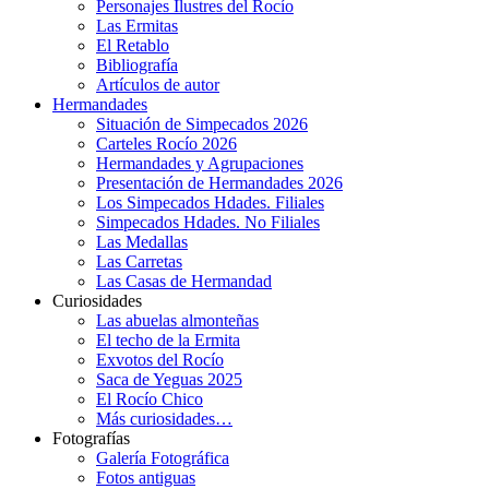
Personajes Ilustres del Rocío
Las Ermitas
El Retablo
Bibliografía
Artículos de autor
Hermandades
Situación de Simpecados 2026
Carteles Rocío 2026
Hermandades y Agrupaciones
Presentación de Hermandades 2026
Los Simpecados Hdades. Filiales
Simpecados Hdades. No Filiales
Las Medallas
Las Carretas
Las Casas de Hermandad
Curiosidades
Las abuelas almonteñas
El techo de la Ermita
Exvotos del Rocío
Saca de Yeguas 2025
El Rocío Chico
Más curiosidades…
Fotografías
Galería Fotográfica
Fotos antiguas