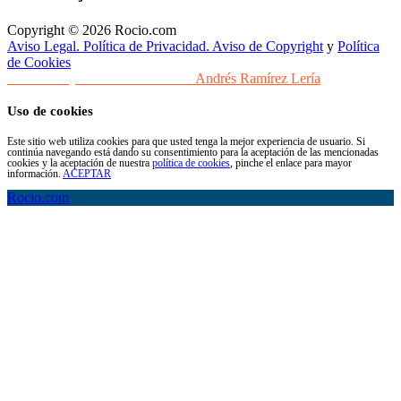
Copyright © 2026 Rocio.com
Aviso Legal. Política de Privacidad. Aviso de Copyright
y
Política
de Cookies
Desarrollo y Diseño Web Sevilla
Andrés Ramírez Lería
Uso de cookies
Este sitio web utiliza cookies para que usted tenga la mejor experiencia de usuario. Si
continúa navegando está dando su consentimiento para la aceptación de las mencionadas
cookies y la aceptación de nuestra
política de cookies
, pinche el enlace para mayor
información.
ACEPTAR
Rocio.com