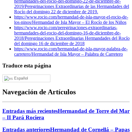
hermandades-del-rocio-del-domingo-22-de-diciembre-de-
2019/
Peregrinaciones Extraordinarias de las Hermandades del
Rocío del domingo 22 de diciembre de 2019.
https://www.rocio.com/hermandad-de-isla-mayor-el-rocio-de-
los-ninos/
Hermandad de Isla Mayor – El Rocío de los Niños
https://www.rocio.com/peregrinaciones-extraordinarias-
hermandades-del-rocio-del-domingo-16-de-diciembre-de-
2018/
Peregrinaciones Extraordinarias Hermandades del Rocío
del domingo 16 de diciembre de 2018
https://www.rocio.com/hermandad-de-isla-mayor-palabra-de-
carretero/
Hermandad de Isla Mayor – Palabra de Carretero
Traduce esta página
Español
Navegación de Artículos
Entradas más recientes
Hermandad de Torre del Mar
– II Pará Rociera
Entradas anteriores
Hermandad de Cornellá – Papas