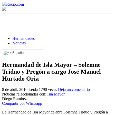
Hermandades
Noticias
Español
¡Bienvenido! Soy el asistente virtual de rocio.com.
Hermandad de Isla Mayor – Solemne
¿En qué puedo ayudarte?
Triduo y Pregón a cargo José Manuel
Hurtado Oria
Historia de la Virgen del Rocío
8 de abril, 2016
Leída 1790 veces
Deja un comentario
¿Cuándo es la romería del Rocío?
Noticias relaccionadas con:
Isla Mayor
Diego Ramírez
¿Cuántas hermandades participan en la romería?
Compartir por Whatsapp
¿Cuándo se construyó la primera ermita?
La Hermandad de Isla Mayor celebra Solemne Triduo y Pregón a