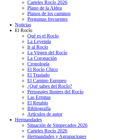
Carteles Rocío 2026
Plano de la Aldea
Planos de los caminos
Preguntas frecuentes
Noticias
El Rocío
Qué es el Rocío
La Leyenda
Ir al Rocío
La Virgen del Rocío
La Coronación
Cronología
El Rocío Chico
El Traslado
El Camino Europeo
¿Qué sabes del Rocío?
Personajes Ilustres del Rocío
Las Ermitas
El Retablo
Bibliografía
Artículos de autor
Hermandades
Situación de Simpecados 2026
Carteles Rocío 2026
Hermandades y Agrupaciones