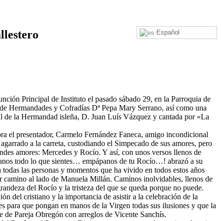
llestero
Español
unción Principal de Instituto el pasado sábado 29, en la Parroquia de
ejo de Hermandades y Cofradías Dª Pepa Mary Serrano, así como una
tual de la Hermandad isleña, D. Juan Luís Vázquez y cantada por «La
bra el presentador, Carmelo Fernández Faneca, amigo incondicional
agarrado a la carreta, custodiando el Simpecado de sus amores, pero
andes amores: Mercedes y Rocío. Y así, con unos versos llenos de
ntanos todo lo que sientes… empápanos de tu Rocío…! abrazó a su
 todas las personas y momentos que ha vivido en todos estos años
 camino al lado de Manuela Millán. Caminos inolvidables, llenos de
 grandeza del Rocío y la tristeza del que se queda porque no puede.
el cristiano y la importancia de asistir a la celebración de la
es para que pongan en manos de la Virgen todas sus ilusiones y que la
lve de Pareja Obregón con arreglos de Vicente Sanchís.