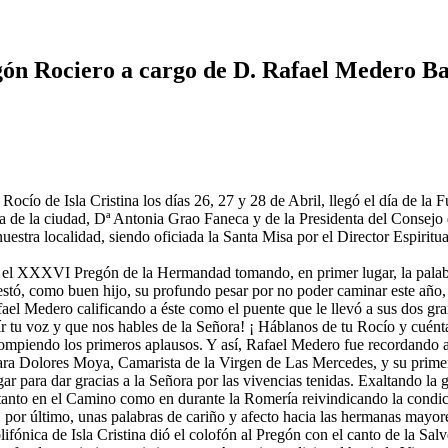
n Rociero a cargo de D. Rafael Medero Ba
ocío de Isla Cristina los días 26, 27 y 28 de Abril, llegó el día de la F
desa de la ciudad, Dª Antonia Grao Faneca y de la Presidenta del Cons
uestra localidad, siendo oficiada la Santa Misa por el Director Espiri
zo el XXXVI Pregón de la Hermandad tomando, en primer lugar, la pala
stó, como buen hijo, su profundo pesar por no poder caminar este año, 
fael Medero calificando a éste como el puente que le llevó a sus dos gr
r tu voz y que nos hables de la Señora! ¡ Háblanos de tu Rocío y cué
mpiendo los primeros aplausos. Y así, Rafael Medero fue recordando a
ra Dolores Moya, Camarista de la Virgen de Las Mercedes, y su primer
gar para dar gracias a la Señora por las vivencias tenidas. Exaltando la
to en el Camino como en durante la Romería reivindicando la condición d
 por último, unas palabras de cariño y afecto hacia las hermanas mayor
ifónica de Isla Cristina dió el colofón al Pregón con el canto de la Sa