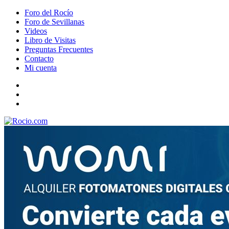
Foro del Rocío
Foro de Sevillanas
Videos
Libro de Visitas
Preguntas Frecuentes
Contacto
Mi cuenta