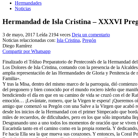
Hermandades
Noticias
Hermandad de Isla Cristina – XXXVI Pregó
3 de mayo, 2017
Leída 2194 veces
Deja un comentario
Noticias relaccionadas con:
Isla Cristina
,
Pregón
Diego Ramírez
Compartir por Whatsapp
Finalizado el Tríduo Preparatorio de Pentecostés de la Hermandad del R
Los Dolores de Isla Cristina, contando con la presencia de la Alcal
amplia representación de las Hermandades de Gloria y Penitencia de n
Familia».
Y tras la Misa, dentro del mismo marco de la parroquia, dió comien
del pregonero y bien conocido por el mundo rociero isleño que manife
bendiciendo el día en que en su camino de vida se cruzó con el de Ra
emoción… ¡Levántate, romero, que la Virgen te espera! ¡Queremos oí
amigo que comenzó su Pregón con una Salve a la Virgen que acabó ro
desde los inicios de la Hermandad con el primer Simpecado que borda
miles de recuerdos, de dificultades, pero en los que sólo importaba lle
Desgranando uno a uno todos los momentos de oración que se viven tan
Eucaristía tanto en el camino como en la propia romería. Y dedicando,
Fe hacia Ella sea la que mueva sus corazones. Y entonces, la Coral Pol