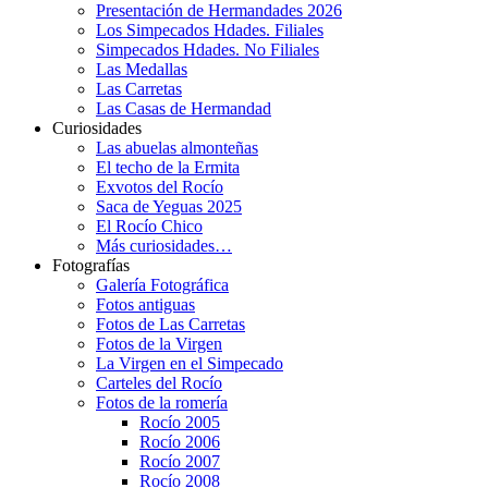
Presentación de Hermandades 2026
Los Simpecados Hdades. Filiales
Simpecados Hdades. No Filiales
Las Medallas
Las Carretas
Las Casas de Hermandad
Curiosidades
Las abuelas almonteñas
El techo de la Ermita
Exvotos del Rocío
Saca de Yeguas 2025
El Rocío Chico
Más curiosidades…
Fotografías
Galería Fotográfica
Fotos antiguas
Fotos de Las Carretas
Fotos de la Virgen
La Virgen en el Simpecado
Carteles del Rocío
Fotos de la romería
Rocío 2005
Rocío 2006
Rocío 2007
Rocío 2008