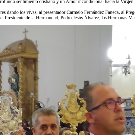
profundo sentimiento cristiano y un Amor incondicional hacia la Virgen
res dando los vivas, al presentador Carmelo Fernández Faneca, al Pre
a, el Presidente de la Hermandad, Pedro Jesús Álvarez, las Hermanas Ma