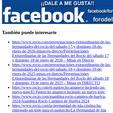
También puede interesarte
https://www.rocio.com/peregrinaciones-extraordinarias-de-las-
hermandades-del-rocio-del-sabado-17-y-domingo-18-de-
enero-de-2026-misas-en-directo/
Peregrinaciones
Extraordinarias de las Hermandades del Rocío del sábado 17
y domingo 18 de enero de 2026 – Misas en Directo
https://www.rocio.com/peregrinaciones-extraordinarias-de-las-
hermandades-del-rocio-del-sabado-18-y-domingo-19-de-
enero-de-2025-misas-en-directo/
Peregrinaciones
Extraordinarias de las Hermandades del Rocío del sábado 18
y domingo 19 de enero de 2025 – Misas en DIRECTO
https://www.rocio.com/el-pastorcito-amanece-luciendo-un-
nuevo-traje/
El Pastorcito amanece luciendo un nuevo traje.
https://www.rocio.com/asamblea-rocio-caminos-de-huelva-
2024/
Asamblea Rocío Caminos de Huelva 2024
https://www.rocio.com/la-hermandad-de-isla-cristina-ha-
entregado-un-traje-para-el-pastorcito/
La Hermandad de Isla