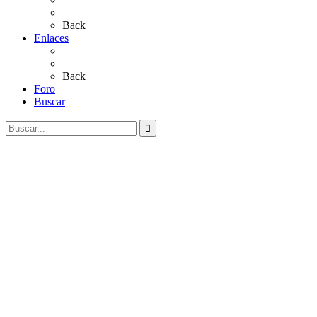
Videos
Back
Enlaces
Al Rocío
Coros Rocieros
Back
Foro
Buscar