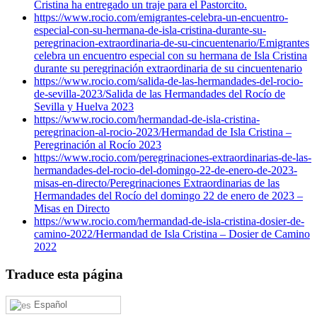
Cristina ha entregado un traje para el Pastorcito.
https://www.rocio.com/emigrantes-celebra-un-encuentro-
especial-con-su-hermana-de-isla-cristina-durante-su-
peregrinacion-extraordinaria-de-su-cincuentenario/
Emigrantes
celebra un encuentro especial con su hermana de Isla Cristina
durante su peregrinación extraordinaria de su cincuentenario
https://www.rocio.com/salida-de-las-hermandades-del-rocio-
de-sevilla-2023/
Salida de las Hermandades del Rocío de
Sevilla y Huelva 2023
https://www.rocio.com/hermandad-de-isla-cristina-
peregrinacion-al-rocio-2023/
Hermandad de Isla Cristina –
Peregrinación al Rocío 2023
https://www.rocio.com/peregrinaciones-extraordinarias-de-las-
hermandades-del-rocio-del-domingo-22-de-enero-de-2023-
misas-en-directo/
Peregrinaciones Extraordinarias de las
Hermandades del Rocío del domingo 22 de enero de 2023 –
Misas en Directo
https://www.rocio.com/hermandad-de-isla-cristina-dosier-de-
camino-2022/
Hermandad de Isla Cristina – Dosier de Camino
2022
Traduce esta página
Español