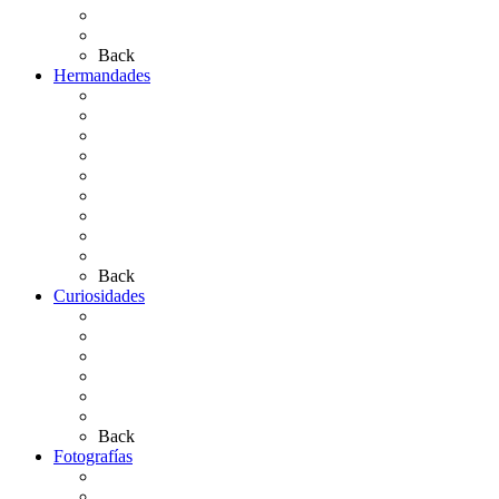
Bibliografía
Artículos de autor
Back
Hermandades
Situación de Simpecados 2026
Carteles Rocío 2026
Hermandades y Agrupaciones
Presentación de Hermandades 2026
Los Simpecados Hdades. Filiales
Simpecados Hdades. No Filiales
Las Medallas
Las Carretas
Las Casas de Hermandad
Back
Curiosidades
Las abuelas almonteñas
El techo de la Ermita
Exvotos del Rocío
Saca de Yeguas 2025
El Rocío Chico
Más curiosidades…
Back
Fotografías
Galería Fotográfica
Fotos antiguas