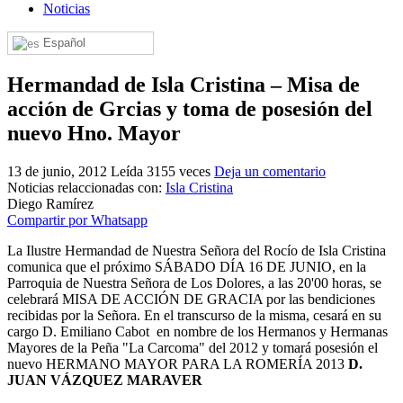
Noticias
El traslado cada siete años
Español
¿Cuales son los actos principales que se celebran en el
Rocío?
Hermandad de Isla Cristina – Misa de
Quiero hacer el camino,¿que tengo que hacer?
acción de Grcias y toma de posesión del
En el Rocío, ¿dónde me alojo?
nuevo Hno. Mayor
13 de junio, 2012
Leída 3155 veces
Deja un comentario
Noticias relaccionadas con:
Isla Cristina
Diego Ramírez
Compartir por Whatsapp
La Ilustre Hermandad de Nuestra Señora del Rocío de Isla Cristina
comunica que el próximo SÁBADO DÍA 16 DE JUNIO, en la
Parroquia de Nuestra Señora de Los Dolores, a las 20'00 horas, se
celebrará MISA DE ACCIÓN DE GRACIA por las bendiciones
recibidas por la Señora. En el transcurso de la misma, cesará en su
cargo D. Emiliano Cabot en nombre de los Hermanos y Hermanas
Mayores de la Peña "La Carcoma" del 2012 y tomará posesión el
nuevo HERMANO MAYOR PARA LA ROMERÍA 2013
D.
JUAN VÁZQUEZ MARAVER