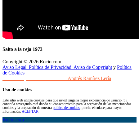
Salto a la reja 1973
Copyright © 2026 Rocio.com
Aviso Legal. Política de Privacidad. Aviso de Copyright
y
Política
de Cookies
Desarrollo y Diseño Web Sevilla
Andrés Ramírez Lería
Uso de cookies
Este sitio web utiliza cookies para que usted tenga la mejor experiencia de usuario. Si
continúa navegando está dando su consentimiento para la aceptación de las mencionadas
cookies y la aceptación de nuestra
política de cookies
, pinche el enlace para mayor
información.
ACEPTAR
Rocio.com