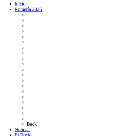
Inicio
Romería 2026
Programa Romería 2026
Salto de la reja 2026
Salida y Entrada de la Virgen 2026
Presentación Hdades EN DIRECTO
Misa de Pentecostés 2026 en DIRECTO
Situación Simpecados 2026
Paso por Coria del Río 2026
Paso Vado de Quema 2026
Paso por Villamanrique 2026
Paso por La Puebla del Río 2026
Paso por Bajo de Guía 2026
Bus Damas Horarios 2026
Momentos del Camino 2026
Tarifas aparcamientos
Altares de Culto 2026
Pases Romería 2026
Carteles Rocío 2026
Plano de la Aldea
Planos de los caminos
Preguntas frecuentes
Back
Noticias
El Rocío