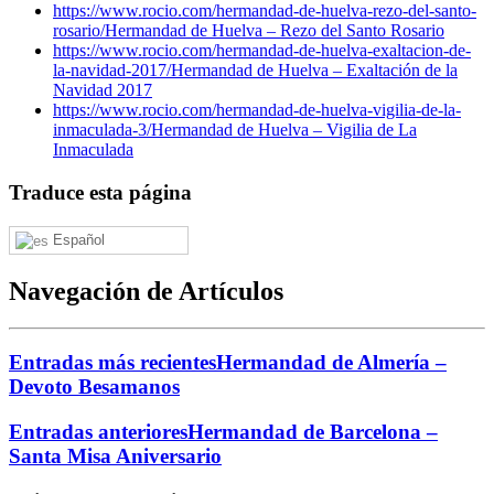
https://www.rocio.com/hermandad-de-huelva-rezo-del-santo-
rosario/
Hermandad de Huelva – Rezo del Santo Rosario
https://www.rocio.com/hermandad-de-huelva-exaltacion-de-
la-navidad-2017/
Hermandad de Huelva – Exaltación de la
Navidad 2017
https://www.rocio.com/hermandad-de-huelva-vigilia-de-la-
inmaculada-3/
Hermandad de Huelva – Vigilia de La
Inmaculada
Traduce esta página
Español
Navegación de Artículos
Entradas más recientes
Hermandad de Almería –
Devoto Besamanos
Entradas anteriores
Hermandad de Barcelona –
Santa Misa Aniversario