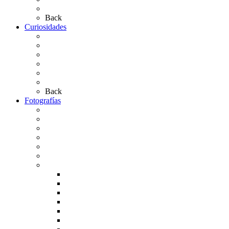
Las Casas de Hermandad
Back
Curiosidades
Las abuelas almonteñas
El techo de la Ermita
Exvotos del Rocío
Saca de Yeguas 2025
El Rocío Chico
Más curiosidades…
Back
Fotografías
Galería Fotográfica
Fotos antiguas
Fotos de Las Carretas
Fotos de la Virgen
La Virgen en el Simpecado
Carteles del Rocío
Fotos de la romería
Rocío 2005
Rocío 2006
Rocío 2007
Rocío 2008
Rocío 2009
Rocío 2010