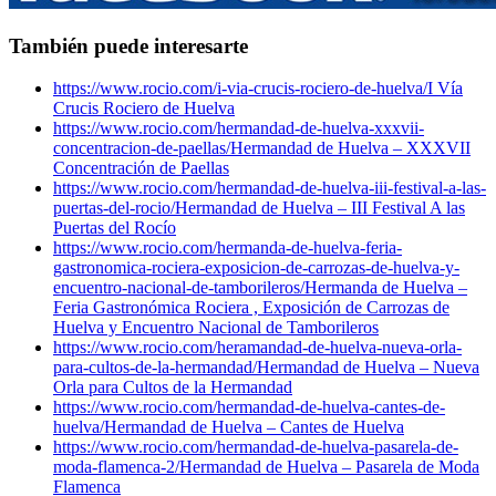
También puede interesarte
https://www.rocio.com/i-via-crucis-rociero-de-huelva/
I Vía
Crucis Rociero de Huelva
https://www.rocio.com/hermandad-de-huelva-xxxvii-
concentracion-de-paellas/
Hermandad de Huelva – XXXVII
Concentración de Paellas
https://www.rocio.com/hermandad-de-huelva-iii-festival-a-las-
puertas-del-rocio/
Hermandad de Huelva – III Festival A las
Puertas del Rocío
https://www.rocio.com/hermanda-de-huelva-feria-
gastronomica-rociera-exposicion-de-carrozas-de-huelva-y-
encuentro-nacional-de-tamborileros/
Hermanda de Huelva –
Feria Gastronómica Rociera , Exposición de Carrozas de
Huelva y Encuentro Nacional de Tamborileros
https://www.rocio.com/heramandad-de-huelva-nueva-orla-
para-cultos-de-la-hermandad/
Hermandad de Huelva – Nueva
Orla para Cultos de la Hermandad
https://www.rocio.com/hermandad-de-huelva-cantes-de-
huelva/
Hermandad de Huelva – Cantes de Huelva
https://www.rocio.com/hermandad-de-huelva-pasarela-de-
moda-flamenca-2/
Hermandad de Huelva – Pasarela de Moda
Flamenca