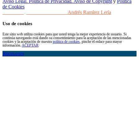
Aviso Legal. Política de Privacidad. Aviso de Copyright
y
Política
de Cookies
Desarrollo y Diseño Web Sevilla
Andrés Ramírez Lería
Uso de cookies
Este sitio web utiliza cookies para que usted tenga la mejor experiencia de usuario. Si
continúa navegando está dando su consentimiento para la aceptación de las mencionadas
cookies y la aceptación de nuestra
política de cookies
, pinche el enlace para mayor
información.
ACEPTAR
Rocio.com