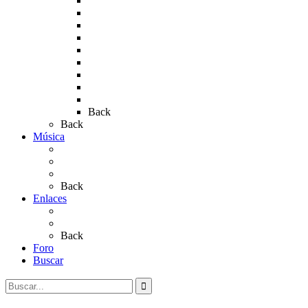
Rocío 2011
Rocío 2012
Rocío 2013
Rocío 2017
Rocio 2015
Rocío 2018
Rocío 2019
Rocío 2022
Rocío 2023
Back
Back
Música
Sevillanas
Salves a La Virgen del Rocío
Videos
Back
Enlaces
Al Rocío
Coros Rocieros
Back
Foro
Buscar