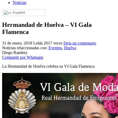
Noticias
El traslado cada siete años
Español
¿Cuales son los actos principales que se celebran en el
Rocío?
Hermandad de Huelva – VI Gala
Quiero hacer el camino,¿que tengo que hacer?
Flamenca
En el Rocío, ¿dónde me alojo?
31 de enero, 2018
Leída 2017 veces
Deja un comentario
Noticias relaccionadas con:
Eventos
,
Huelva
Diego Ramírez
Compartir por Whatsapp
La Hermandad de Huelva celebra su VI Gala Flamenca