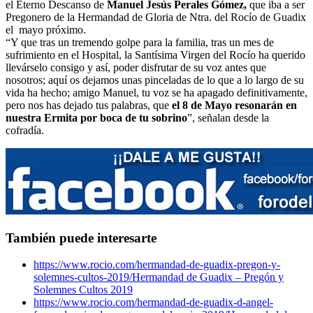
el Eterno Descanso de
Manuel Jesús Perales Gómez,
que iba a ser
El traslado cada siete años
Pregonero de la Hermandad de Gloria de Ntra. del Rocío de Guadix
el mayo próximo.
¿Cuales son los actos principales que se celebran en el
“Y que tras un tremendo golpe para la familia, tras un mes de
Rocío?
sufrimiento en el Hospital, la Santísima Virgen del Rocío ha querido
llevárselo consigo y así, poder disfrutar de su voz antes que
Quiero hacer el camino,¿que tengo que hacer?
nosotros; aquí os dejamos unas pinceladas de lo que a lo largo de su
vida ha hecho; amigo Manuel, tu voz se ha apagado definitivamente,
En el Rocío, ¿dónde me alojo?
pero nos has dejado tus palabras, que
el 8 de Mayo resonarán en
nuestra Ermita por boca de tu sobrino
”, señalan desde la
cofradía.
También puede interesarte
https://www.rocio.com/hermandad-de-guadix-pregon-y-
solemnes-cultos-2019/
Hermandad de Guadix – Pregón y
Solemnes Cultos 2019
https://www.rocio.com/hermandad-de-guadix-d-angel-