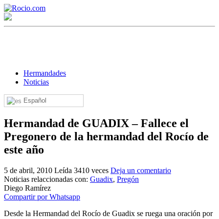
Hermandades
Noticias
Español
¡Bienvenido! Soy el asistente virtual de rocio.com.
Hermandad de GUADIX – Fallece el
¿En qué puedo ayudarte?
Pregonero de la hermandad del Rocío de
este año
Historia de la Virgen del Rocío
5 de abril, 2010
Leída 3410 veces
Deja un comentario
¿Cuándo es la romería del Rocío?
Noticias relaccionadas con:
Guadix
,
Pregón
Diego Ramírez
¿Cuántas hermandades participan en la romería?
Compartir por Whatsapp
¿Cuándo se construyó la primera ermita?
Desde la Hermandad del Rocío de Guadix se ruega una oración por