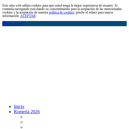
Este sitio web utiliza cookies para que usted tenga la mejor experiencia de usuario. Si
continúa navegando está dando su consentimiento para la aceptación de las mencionadas
cookies y la aceptación de nuestra
política de cookies
, pinche el enlace para mayor
información.
ACEPTAR
Rocio.com
Inicio
Romería 2026
Programa Romería 2026
Salto de la reja 2026
Salida y Entrada de la Virgen 2026