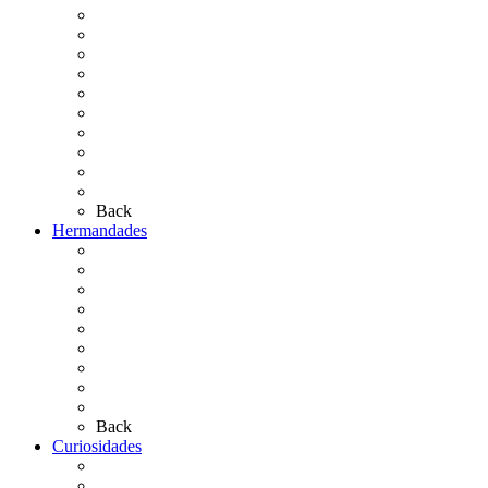
Cronología
El Rocío Chico
El Traslado
El Camino Europeo
¿Qué sabes del Rocío?
Personajes Ilustres del Rocío
Las Ermitas
El Retablo
Bibliografía
Artículos de autor
Back
Hermandades
Situación de Simpecados 2026
Carteles Rocío 2026
Hermandades y Agrupaciones
Presentación de Hermandades 2026
Los Simpecados Hdades. Filiales
Simpecados Hdades. No Filiales
Las Medallas
Las Carretas
Las Casas de Hermandad
Back
Curiosidades
Las abuelas almonteñas
El techo de la Ermita