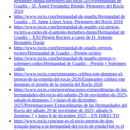
fernandez-rienda-pregonero-del-rocio-2019/
Hermandad de
Guadix – D. Ángel Fernández Rienda, Pregonero del Rocío
2019
https://www.rocio.com/hermandad-de-guadix/
Hermandad de
Guadix – D. Jaime López Ariza, Pregonero del Rocío 2018
https://www.rocio.com/hermandad-de-guadix-xxi-pregon-
rociero-a-cargo-de-d-antonio-bernabeu-duran/
Hermandad de
Guadix – XXI Pregón Rociero a cargo de D. Antonio
Bernabéu Durán
https://www.rocio.com/hermandad-de-guadix-pregon-
rociero/
Hermandad de Guadix – Pregón rociero
https://www.rocio.com/hermandad-de-guadix-pregon-y-
solemnes-cultos/
Hermandad de Guadix – Pregón y Solemnes
cultos
https://www.rocio.com/emigrantes-celebra-este-domingo-el-
pregon-de-la-romeria-del-rocio-2026/
Emigrantes celebra este
domingo el pregón de la romería del Rocío 2026
https://www.rocio.com/peregrinaciones-extraordinarias-de-las-
hermandades-del-rocio-del-sabado-29-de-noviembre-de-2025-
sabado-6-domingo-7-y-lunes-8-de-diciembre-
2025/
Peregrinaciones Extraordinarias de las Hermandades del
Rocío del sábado 29 de noviembre de 2025; sábado 6,
domingo 7 y lunes 8 de diciembre 2025 – EN DIRECTO
https://www.rocio.com/que-es-el-rocio-pregon-de-don-
gonzalo-huesa-a-la-hermandad-del-rocio-de-ronda/
Qué es el