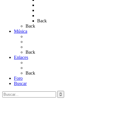
Rocío 2019
Rocío 2022
Rocío 2023
Back
Back
Música
Sevillanas
Salves a La Virgen del Rocío
Videos
Back
Enlaces
Al Rocío
Coros Rocieros
Back
Foro
Buscar