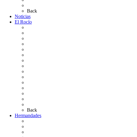
Preguntas frecuentes
Back
Noticias
El Rocío
Qué es el Rocío
La Leyenda
Ir al Rocío
La Virgen del Rocío
La Coronación
Cronología
El Rocío Chico
El Traslado
El Camino Europeo
¿Qué sabes del Rocío?
Personajes Ilustres del Rocío
Las Ermitas
El Retablo
Bibliografía
Artículos de autor
Back
Hermandades
Situación de Simpecados 2026
Carteles Rocío 2026
Hermandades y Agrupaciones