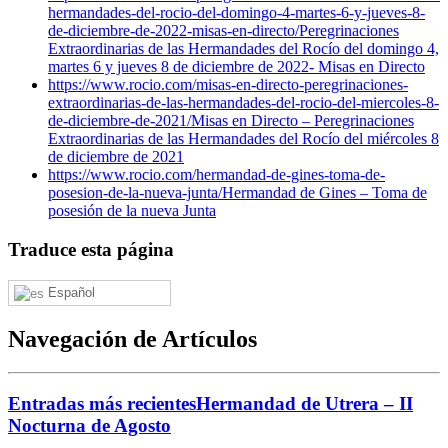
hermandades-del-rocio-del-domingo-4-martes-6-y-jueves-8-
de-diciembre-de-2022-misas-en-directo/
Peregrinaciones
Extraordinarias de las Hermandades del Rocío del domingo 4,
martes 6 y jueves 8 de diciembre de 2022- Misas en Directo
https://www.rocio.com/misas-en-directo-peregrinaciones-
extraordinarias-de-las-hermandades-del-rocio-del-miercoles-8-
de-diciembre-de-2021/
Misas en Directo – Peregrinaciones
Extraordinarias de las Hermandades del Rocío del miércoles 8
de diciembre de 2021
https://www.rocio.com/hermandad-de-gines-toma-de-
posesion-de-la-nueva-junta/
Hermandad de Gines – Toma de
posesión de la nueva Junta
Traduce esta página
Español
Navegación de Artículos
Entradas más recientes
Hermandad de Utrera – II
Nocturna de Agosto