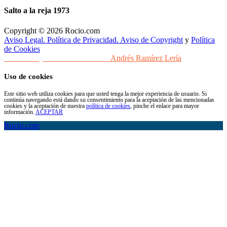
Salto a la reja 1973
Copyright © 2026 Rocio.com
Aviso Legal. Política de Privacidad. Aviso de Copyright
y
Política
de Cookies
Desarrollo y Diseño Web Sevilla
Andrés Ramírez Lería
Uso de cookies
Este sitio web utiliza cookies para que usted tenga la mejor experiencia de usuario. Si
continúa navegando está dando su consentimiento para la aceptación de las mencionadas
cookies y la aceptación de nuestra
política de cookies
, pinche el enlace para mayor
información.
ACEPTAR
Rocio.com