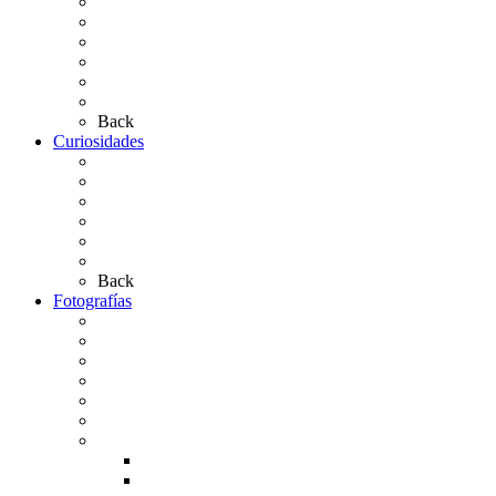
Presentación de Hermandades 2026
Los Simpecados Hdades. Filiales
Simpecados Hdades. No Filiales
Las Medallas
Las Carretas
Las Casas de Hermandad
Back
Curiosidades
Las abuelas almonteñas
El techo de la Ermita
Exvotos del Rocío
Saca de Yeguas 2025
El Rocío Chico
Más curiosidades…
Back
Fotografías
Galería Fotográfica
Fotos antiguas
Fotos de Las Carretas
Fotos de la Virgen
La Virgen en el Simpecado
Carteles del Rocío
Fotos de la romería
Rocío 2005
Rocío 2006