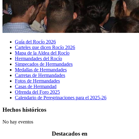
Guía del Rocío 2026
Carteles que dicen Rocío 2026
Mapa de la Aldea del Rocío
Hermandades del Rocío
Simpecados de Hermandades
Medallas de Hermandades
Carretas de Hermandades
Fotos de Hermandades
Casas de Hermandad
Ofrenda del Foro 2025
Calendario de Peregrinaciones para el 2025-26
Hechos históricos
No hay eventos
Destacados en