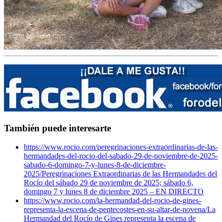
También puede interesarte
https://www.rocio.com/peregrinaciones-extraordinarias-de-las-
hermandades-del-rocio-del-sabado-29-de-noviembre-de-2025-
sabado-6-domingo-7-y-lunes-8-de-diciembre-
2025/
Peregrinaciones Extraordinarias de las Hermandades del
Rocío del sábado 29 de noviembre de 2025; sábado 6,
domingo 7 y lunes 8 de diciembre 2025 – EN DIRECTO
https://www.rocio.com/la-hermandad-del-rocio-de-gines-
representa-la-escena-de-pentecostes-en-su-altar-de-novena/
La
Hermandad del Rocío de Gines representa la escena de