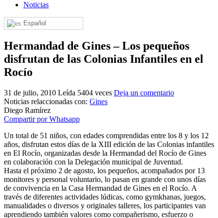
Noticias
El traslado cada siete años
Español
¿Cuales son los actos principales que se celebran en el
Rocío?
Hermandad de Gines – Los pequeños
Quiero hacer el camino,¿que tengo que hacer?
disfrutan de las Colonias Infantiles en el
En el Rocío, ¿dónde me alojo?
Rocío
31 de julio, 2010
Leída 5404 veces
Deja un comentario
Noticias relaccionadas con:
Gines
Diego Ramírez
Compartir por Whatsapp
Un total de 51 niños, con edades comprendidas entre los 8 y los 12
años, disfrutan estos días de la XIII edición de las Colonias infantiles
en El Rocío, organizadas desde la Hermandad del Rocío de Gines
en colaboración con la Delegación municipal de Juventud.
Hasta el próximo 2 de agosto, los pequeños, acompañados por 13
monitores y personal voluntario, lo pasan en grande con unos días
de convivencia en la Casa Hermandad de Gines en el Rocío. A
través de diferentes actividades lúdicas, como gymkhanas, juegos,
manualidades o diversos y originales talleres, los participantes van
aprendiendo también valores como compañerismo, esfuerzo o