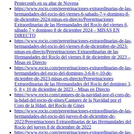
Pentecostés en su altar de Novena
https://www.rocio.com/peregrinaciones-extraordinarias-de-las-
hermandades-del-rocio-del-viernes-6-sabado-7-y-domingo-8-
de-diciembre-2024-misas-en-directo/
Peregrinaciones
Extraordinarias de las Hermandades del Rocío del viernes 6,
sábado 7 y domingo 8 de diciembre 2024 – MISAS EN
DIRECTO
https://www.rocio.com/peregrinaciones-extraordinarias-de-las-
hermandades-del-rocio-del-viernes-8-de-diciembre-de-2023-
misas-en-directo/
Peregrinaciones Extraordinarias de las
Hermandades del Rocío del viernes 8 de diciembre de 2023 –
Misas en Directo
https://www.rocio.com/peregrinaciones-extraordinarias-de-las-
hermandades-del-rocio-del-domingo-3-6-8-y-10-de-
diciembre-de-2023-misas-en-directo/
Peregrinaciones
Extraordinarias de las Hermandades del Rocío del domingo 3,
6, 8 y 10 de diciembre de 2023 – Misas en Directo
https://www.rocio.com/cantares-de-la-navidad-por-el-coro-de-
la-hdad-del-rocio-de-gines/
Cantares de la Navidad por el
Coro de la Hdad. del Rocío de Gines
https://www.rocio.com/peregrinaciones-extraordinarias-de-las-
hermandades-del-rocio-del-jueves-8-de-diciembre-de-
2022/
Peregrinaciones Extraordinarias de las Hermandades del
Rocío del jueves 8 de diciembre de 2022
https://www.rocio.com/peregrinaciones-extraordinarias-de-las-