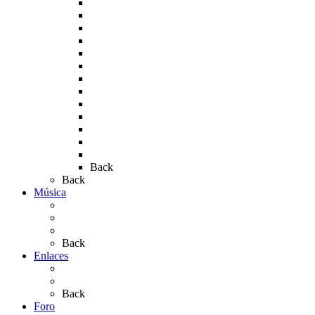
Rocío 2007
Rocío 2008
Rocío 2009
Rocío 2010
Rocío 2011
Rocío 2012
Rocío 2013
Rocío 2017
Rocio 2015
Rocío 2018
Rocío 2019
Rocío 2022
Rocío 2023
Back
Back
Música
Sevillanas
Salves a La Virgen del Rocío
Videos
Back
Enlaces
Al Rocío
Coros Rocieros
Back
Foro