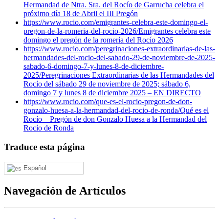
Hermandad de Ntra. Sra. del Rocío de Garrucha celebra el
próximo día 18 de Abril el III Pregón
https://www.rocio.com/emigrantes-celebra-este-domingo-el-
pregon-de-la-romeria-del-rocio-2026/
Emigrantes celebra este
domingo el pregón de la romería del Rocío 2026
https://www.rocio.com/peregrinaciones-extraordinarias-de-las-
hermandades-del-rocio-del-sabado-29-de-noviembre-de-2025-
sabado-6-domingo-7-y-lunes-8-de-diciembre-
2025/
Peregrinaciones Extraordinarias de las Hermandades del
Rocío del sábado 29 de noviembre de 2025; sábado 6,
domingo 7 y lunes 8 de diciembre 2025 – EN DIRECTO
https://www.rocio.com/que-es-el-rocio-pregon-de-don-
gonzalo-huesa-a-la-hermandad-del-rocio-de-ronda/
Qué es el
Rocío – Pregón de don Gonzalo Huesa a la Hermandad del
Rocío de Ronda
Traduce esta página
Español
Navegación de Artículos