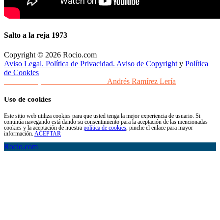
Salto a la reja 1973
Copyright © 2026 Rocio.com
Aviso Legal. Política de Privacidad. Aviso de Copyright
y
Política
de Cookies
Desarrollo y Diseño Web Sevilla
Andrés Ramírez Lería
Uso de cookies
Este sitio web utiliza cookies para que usted tenga la mejor experiencia de usuario. Si
continúa navegando está dando su consentimiento para la aceptación de las mencionadas
cookies y la aceptación de nuestra
política de cookies
, pinche el enlace para mayor
información.
ACEPTAR
Rocio.com