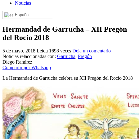
Noticias
El traslado cada siete años
Español
¿Cuales son los actos principales que se celebran en el
Rocío?
Hermandad de Garrucha – XII Pregón
Quiero hacer el camino,¿que tengo que hacer?
del Rocío 2018
En el Rocío, ¿dónde me alojo?
5 de mayo, 2018
Leída 1698 veces
Deja un comentario
Noticias relaccionadas con:
Garrucha
,
Pregón
Diego Ramírez
Compartir por Whatsapp
La Hermandad de Garrucha celebra su XII Pregón del Rocío 2018