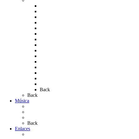
Fotos de la romería
Rocío 2005
Rocío 2006
Rocío 2007
Rocío 2008
Rocío 2009
Rocío 2010
Rocío 2011
Rocío 2012
Rocío 2013
Rocío 2017
Rocio 2015
Rocío 2018
Rocío 2019
Rocío 2022
Rocío 2023
Back
Back
Música
Sevillanas
Salves a La Virgen del Rocío
Videos
Back
Enlaces
Al Rocío