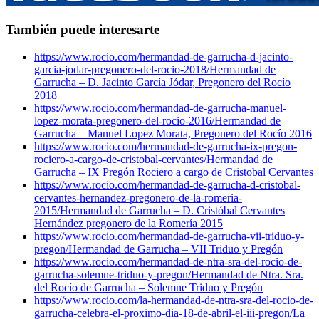
También puede interesarte
https://www.rocio.com/hermandad-de-garrucha-d-jacinto-
garcia-jodar-pregonero-del-rocio-2018/
Hermandad de
Garrucha – D. Jacinto García Jódar, Pregonero del Rocío
2018
https://www.rocio.com/hermandad-de-garrucha-manuel-
lopez-morata-pregonero-del-rocio-2016/
Hermandad de
Garrucha – Manuel Lopez Morata, Pregonero del Rocío 2016
https://www.rocio.com/hermandad-de-garrucha-ix-pregon-
rociero-a-cargo-de-cristobal-cervantes/
Hermandad de
Garrucha – IX Pregón Rociero a cargo de Cristobal Cervantes
https://www.rocio.com/hermandad-de-garrucha-d-cristobal-
cervantes-hernandez-pregonero-de-la-romeria-
2015/
Hermandad de Garrucha – D. Cristóbal Cervantes
Hernández pregonero de la Romería 2015
https://www.rocio.com/hermandad-de-garrucha-vii-triduo-y-
pregon/
Hermandad de Garrucha – VII Triduo y Pregón
https://www.rocio.com/hermandad-de-ntra-sra-del-rocio-de-
garrucha-solemne-triduo-y-pregon/
Hermandad de Ntra. Sra.
del Rocío de Garrucha – Solemne Triduo y Pregón
https://www.rocio.com/la-hermandad-de-ntra-sra-del-rocio-de-
garrucha-celebra-el-proximo-dia-18-de-abril-el-iii-pregon/
La