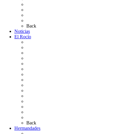
Carteles Rocío 2026
Plano de la Aldea
Planos de los caminos
Preguntas frecuentes
Back
Noticias
El Rocío
Qué es el Rocío
La Leyenda
Ir al Rocío
La Virgen del Rocío
La Coronación
Cronología
El Rocío Chico
El Traslado
El Camino Europeo
¿Qué sabes del Rocío?
Personajes Ilustres del Rocío
Las Ermitas
El Retablo
Bibliografía
Artículos de autor
Back
Hermandades
Situación de Simpecados 2026