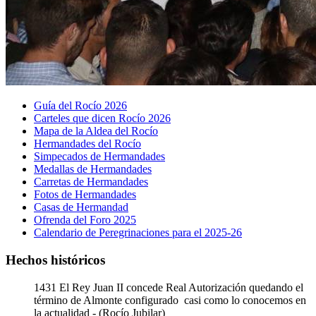
Guía del Rocío 2026
Carteles que dicen Rocío 2026
Mapa de la Aldea del Rocío
Hermandades del Rocío
Simpecados de Hermandades
Medallas de Hermandades
Carretas de Hermandades
Fotos de Hermandades
Casas de Hermandad
Ofrenda del Foro 2025
Calendario de Peregrinaciones para el 2025-26
Hechos históricos
1431
El Rey Juan II concede Real Autorización quedando el
término de Almonte configurado casi como lo conocemos en
la actualidad - (Rocío Jubilar)