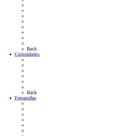
Carteles Rocío 2026
Hermandades y Agrupaciones
Presentación de Hermandades 2026
Los Simpecados Hdades. Filiales
Simpecados Hdades. No Filiales
Las Medallas
Las Carretas
Las Casas de Hermandad
Back
Curiosidades
Las abuelas almonteñas
El techo de la Ermita
Exvotos del Rocío
Saca de Yeguas 2025
El Rocío Chico
Más curiosidades…
Back
Fotografías
Galería Fotográfica
Fotos antiguas
Fotos de Las Carretas
Fotos de la Virgen
La Virgen en el Simpecado
Carteles del Rocío