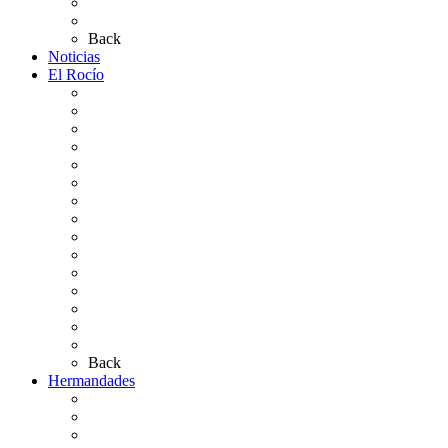
Planos de los caminos
Preguntas frecuentes
Back
Noticias
El Rocío
Qué es el Rocío
La Leyenda
Ir al Rocío
La Virgen del Rocío
La Coronación
Cronología
El Rocío Chico
El Traslado
El Camino Europeo
¿Qué sabes del Rocío?
Personajes Ilustres del Rocío
Las Ermitas
El Retablo
Bibliografía
Artículos de autor
Back
Hermandades
Situación de Simpecados 2026
Carteles Rocío 2026
Hermandades y Agrupaciones