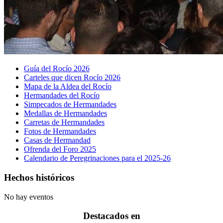
Guía del Rocío 2026
Carteles que dicen Rocío 2026
Mapa de la Aldea del Rocío
Hermandades del Rocío
Simpecados de Hermandades
Medallas de Hermandades
Carretas de Hermandades
Fotos de Hermandades
Casas de Hermandad
Ofrenda del Foro 2025
Calendario de Peregrinaciones para el 2025-26
Hechos históricos
No hay eventos
Destacados en