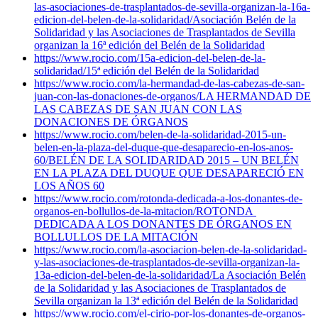
las-asociaciones-de-trasplantados-de-sevilla-organizan-la-16a-
edicion-del-belen-de-la-solidaridad/
Asociación Belén de la
Solidaridad y las Asociaciones de Trasplantados de Sevilla
organizan la 16ª edición del Belén de la Solidaridad
https://www.rocio.com/15a-edicion-del-belen-de-la-
solidaridad/
15ª edición del Belén de la Solidaridad
https://www.rocio.com/la-hermandad-de-las-cabezas-de-san-
juan-con-las-donaciones-de-organos/
LA HERMANDAD DE
LAS CABEZAS DE SAN JUAN CON LAS
DONACIONES DE ÓRGANOS
https://www.rocio.com/belen-de-la-solidaridad-2015-un-
belen-en-la-plaza-del-duque-que-desaparecio-en-los-anos-
60/
BELÉN DE LA SOLIDARIDAD 2015 – UN BELÉN
EN LA PLAZA DEL DUQUE QUE DESAPARECIÓ EN
LOS AÑOS 60
https://www.rocio.com/rotonda-dedicada-a-los-donantes-de-
organos-en-bollullos-de-la-mitacion/
ROTONDA
DEDICADA A LOS DONANTES DE ÓRGANOS EN
BOLLULLOS DE LA MITACIÓN
https://www.rocio.com/la-asociacion-belen-de-la-solidaridad-
y-las-asociaciones-de-trasplantados-de-sevilla-organizan-la-
13a-edicion-del-belen-de-la-solidaridad/
La Asociación Belén
de la Solidaridad y las Asociaciones de Trasplantados de
Sevilla organizan la 13ª edición del Belén de la Solidaridad
https://www.rocio.com/el-cirio-por-los-donantes-de-organos-