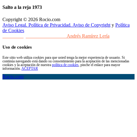
Salto a la reja 1973
Copyright © 2026 Rocio.com
Aviso Legal. Política de Privacidad. Aviso de Copyright
y
Política
de Cookies
Desarrollo y Diseño Web Sevilla
Andrés Ramírez Lería
Uso de cookies
Este sitio web utiliza cookies para que usted tenga la mejor experiencia de usuario. Si
continúa navegando está dando su consentimiento para la aceptación de las mencionadas
cookies y la aceptación de nuestra
política de cookies
, pinche el enlace para mayor
información.
ACEPTAR
Rocio.com