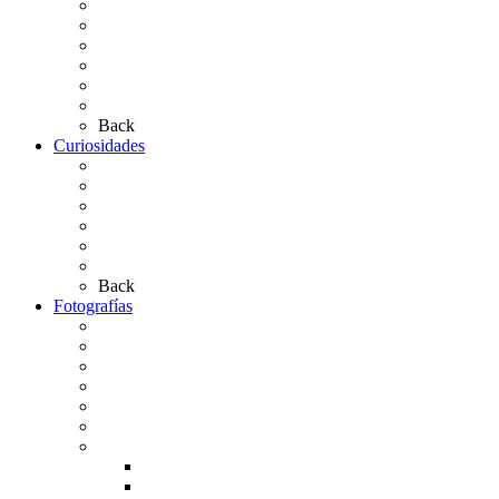
Presentación de Hermandades 2026
Los Simpecados Hdades. Filiales
Simpecados Hdades. No Filiales
Las Medallas
Las Carretas
Las Casas de Hermandad
Back
Curiosidades
Las abuelas almonteñas
El techo de la Ermita
Exvotos del Rocío
Saca de Yeguas 2025
El Rocío Chico
Más curiosidades…
Back
Fotografías
Galería Fotográfica
Fotos antiguas
Fotos de Las Carretas
Fotos de la Virgen
La Virgen en el Simpecado
Carteles del Rocío
Fotos de la romería
Rocío 2005
Rocío 2006