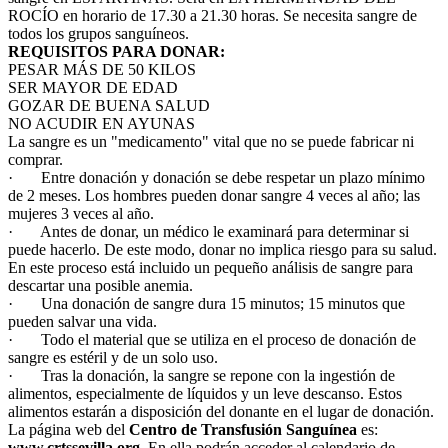
ROCÍO en horario de 17.30 a 21.30 horas. Se necesita sangre de
El traslado cada siete años
todos los grupos sanguíneos.
REQUISITOS PARA DONAR:
¿Cuales son los actos principales que se celebran en el
PESAR MÁS DE 50 KILOS
Rocío?
SER MAYOR DE EDAD
Quiero hacer el camino,¿que tengo que hacer?
GOZAR DE BUENA SALUD
NO ACUDIR EN AYUNAS
En el Rocío, ¿dónde me alojo?
La sangre es un "medicamento" vital que no se puede fabricar ni
comprar.
· Entre donación y donación se debe respetar un plazo mínimo
de 2 meses. Los hombres pueden donar sangre 4 veces al año; las
mujeres 3 veces al año.
· Antes de donar, un médico le examinará para determinar si
puede hacerlo. De este modo, donar no implica riesgo para su salud.
En este proceso está incluido un pequeño análisis de sangre para
descartar una posible anemia.
· Una donación de sangre dura 15 minutos; 15 minutos que
pueden salvar una vida.
· Todo el material que se utiliza en el proceso de donación de
sangre es estéril y de un solo uso.
· Tras la donación, la sangre se repone con la ingestión de
alimentos, especialmente de líquidos y un leve descanso. Estos
alimentos estarán a disposición del donante en el lugar de donación.
La página web del
Centro de Transfusión Sanguínea
es:
www.crtssevilla.org
. En ella podrán acceder al calendario de