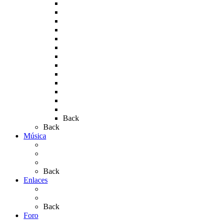
Rocío 2007
Rocío 2008
Rocío 2009
Rocío 2010
Rocío 2011
Rocío 2012
Rocío 2013
Rocío 2017
Rocio 2015
Rocío 2018
Rocío 2019
Rocío 2022
Rocío 2023
Back
Back
Música
Sevillanas
Salves a La Virgen del Rocío
Videos
Back
Enlaces
Al Rocío
Coros Rocieros
Back
Foro