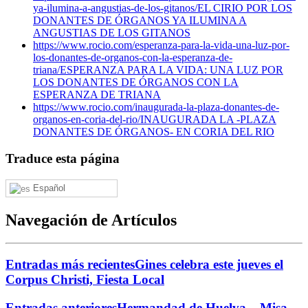
ya-ilumina-a-angustias-de-los-gitanos/
EL CIRIO POR LOS
DONANTES DE ÓRGANOS YA ILUMINA A
ANGUSTIAS DE LOS GITANOS
https://www.rocio.com/esperanza-para-la-vida-una-luz-por-
los-donantes-de-organos-con-la-esperanza-de-
triana/
ESPERANZA PARA LA VIDA: UNA LUZ POR
LOS DONANTES DE ÓRGANOS CON LA
ESPERANZA DE TRIANA
https://www.rocio.com/inaugurada-la-plaza-donantes-de-
organos-en-coria-del-rio/
INAUGURADA LA -PLAZA
DONANTES DE ÓRGANOS- EN CORIA DEL RIO
Traduce esta página
Español
Navegación de Artículos
Entradas más recientes
Gines celebra este jueves el
Corpus Christi, Fiesta Local
Entradas anteriores
Hermandad de Huelva – Misa