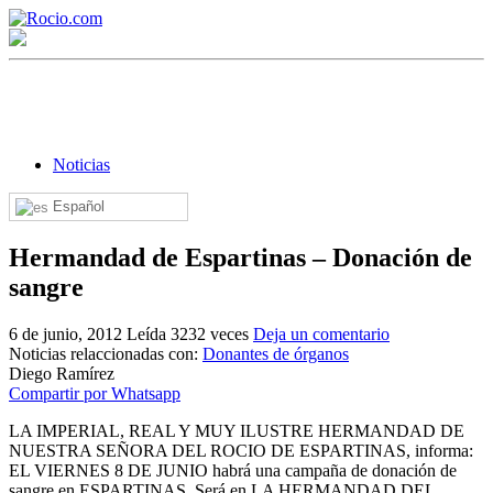
Noticias
Español
¡Bienvenido! Soy el asistente virtual de rocio.com.
Hermandad de Espartinas – Donación de
¿En qué puedo ayudarte?
sangre
6 de junio, 2012
Leída 3232 veces
Deja un comentario
Noticias relaccionadas con:
Donantes de órganos
Historia de la Virgen del Rocío
Diego Ramírez
Compartir por Whatsapp
¿Cuándo es la romería del Rocío?
LA IMPERIAL, REAL Y MUY ILUSTRE HERMANDAD DE
¿Cuántas hermandades participan en la romería?
NUESTRA SEÑORA DEL ROCIO DE ESPARTINAS, informa:
EL VIERNES 8 DE JUNIO habrá una campaña de donación de
¿Cuándo se construyó la primera ermita?
sangre en ESPARTINAS. Será en LA HERMANDAD DEL