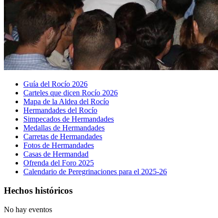
Guía del Rocío 2026
Carteles que dicen Rocío 2026
Mapa de la Aldea del Rocío
Hermandades del Rocío
Simpecados de Hermandades
Medallas de Hermandades
Carretas de Hermandades
Fotos de Hermandades
Casas de Hermandad
Ofrenda del Foro 2025
Calendario de Peregrinaciones para el 2025-26
Hechos históricos
No hay eventos