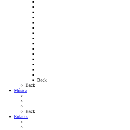
Rocío 2005
Rocío 2006
Rocío 2007
Rocío 2008
Rocío 2009
Rocío 2010
Rocío 2011
Rocío 2012
Rocío 2013
Rocío 2017
Rocio 2015
Rocío 2018
Rocío 2019
Rocío 2022
Rocío 2023
Back
Back
Música
Sevillanas
Salves a La Virgen del Rocío
Videos
Back
Enlaces
Al Rocío
Coros Rocieros