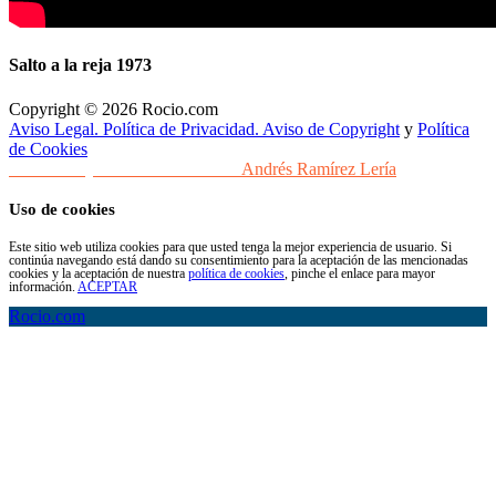
Salto a la reja 1973
Copyright © 2026 Rocio.com
Aviso Legal. Política de Privacidad. Aviso de Copyright
y
Política
de Cookies
Desarrollo y Diseño Web Sevilla
Andrés Ramírez Lería
Uso de cookies
Este sitio web utiliza cookies para que usted tenga la mejor experiencia de usuario. Si
continúa navegando está dando su consentimiento para la aceptación de las mencionadas
cookies y la aceptación de nuestra
política de cookies
, pinche el enlace para mayor
información.
ACEPTAR
Rocio.com