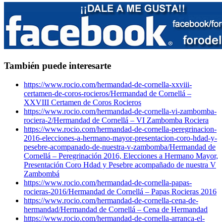
También puede interesarte
https://www.rocio.com/hermandad-de-cornella-xxviii-
certamen-de-coros-rocieros/
Hermandad de Cornellá –
XXVIII Certamen de Coros Rocieros
https://www.rocio.com/hermandad-de-cornella-vi-zambomba-
rociera-2/
Hermandad de Cornellá – VI Zambomba Rociera
https://www.rocio.com/hermandad-de-cornella-peregrinacion-
2016-elecciones-a-hermano-mayor-presentacion-coro-hdad-y-
pesebre-acompanado-de-nuestra-v-zambomba/
Hermandad de
Cornellá – Peregrinación 2016, Elecciones a Hermano Mayor,
Presentación Coro Hdad y Pesebre acompañado de nuestra V
Zambombá
https://www.rocio.com/hermandad-de-cornella-papas-
rocieras-2016/
Hermandad de Cornellá – Papas Rocieras 2016
https://www.rocio.com/hermandad-de-cornella-cena-de-
hermandad/
Hermandad de Cornellá – Cena de Hermandad
https://www.rocio.com/hermandad-de-cornella-arranca-el-