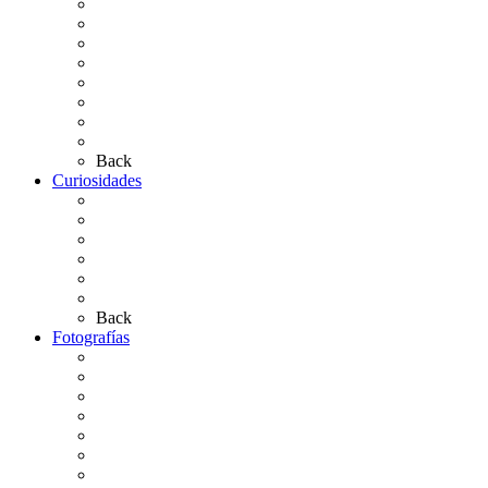
Carteles Rocío 2026
Hermandades y Agrupaciones
Presentación de Hermandades 2026
Los Simpecados Hdades. Filiales
Simpecados Hdades. No Filiales
Las Medallas
Las Carretas
Las Casas de Hermandad
Back
Curiosidades
Las abuelas almonteñas
El techo de la Ermita
Exvotos del Rocío
Saca de Yeguas 2025
El Rocío Chico
Más curiosidades…
Back
Fotografías
Galería Fotográfica
Fotos antiguas
Fotos de Las Carretas
Fotos de la Virgen
La Virgen en el Simpecado
Carteles del Rocío
Fotos de la romería