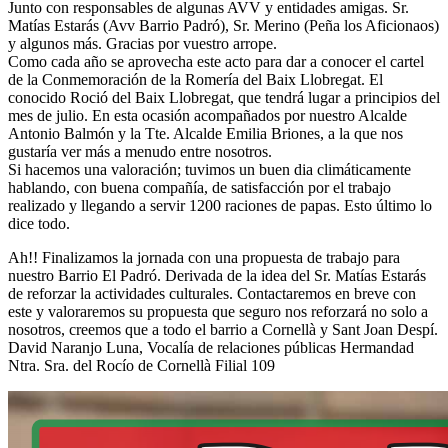
Junto con responsables de algunas AVV y entidades amigas. Sr.
Matías Estarás (Avv Barrio Padró), Sr. Merino (Peña los Aficionaos)
y algunos más. Gracias por vuestro arrope.
Como cada año se aprovecha este acto para dar a conocer el cartel
de la Conmemoración de la Romería del Baix Llobregat. El
conocido Roció del Baix Llobregat, que tendrá lugar a principios del
mes de julio. En esta ocasión acompañados por nuestro Alcalde
Antonio Balmón y la Tte. Alcalde Emilia Briones, a la que nos
gustaría ver más a menudo entre nosotros.
Si hacemos una valoración; tuvimos un buen dia climáticamente
hablando, con buena compañía, de satisfacción por el trabajo
realizado y llegando a servir 1200 raciones de papas. Esto último lo
dice todo.
Ah!! Finalizamos la jornada con una propuesta de trabajo para
nuestro Barrio El Padró. Derivada de la idea del Sr. Matías Estarás
de reforzar la actividades culturales. Contactaremos en breve con
este y valoraremos su propuesta que seguro nos reforzará no solo a
nosotros, creemos que a todo el barrio a Cornellà y Sant Joan Despí.
David Naranjo Luna, Vocalía de relaciones públicas Hermandad
Ntra. Sra. del Rocío de Cornellà Filial 109