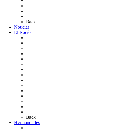
Carteles Rocío 2026
Plano de la Aldea
Planos de los caminos
Preguntas frecuentes
Back
Noticias
El Rocío
Qué es el Rocío
La Leyenda
Ir al Rocío
La Virgen del Rocío
La Coronación
Cronología
El Rocío Chico
El Traslado
El Camino Europeo
¿Qué sabes del Rocío?
Personajes Ilustres del Rocío
Las Ermitas
El Retablo
Bibliografía
Artículos de autor
Back
Hermandades
Situación de Simpecados 2026