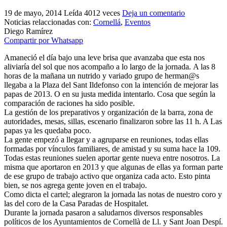
El traslado cada siete años
19 de mayo, 2014
Leída 4012 veces
Deja un comentario
Noticias relaccionadas con:
Cornellá
,
Eventos
¿Cuales son los actos principales que se celebran en el
Diego Ramírez
Rocío?
Compartir por Whatsapp
Quiero hacer el camino,¿que tengo que hacer?
Amaneció el día bajo una leve brisa que avanzaba que esta nos
aliviaría del sol que nos acompaño a lo largo de la jornada. A las 8
En el Rocío, ¿dónde me alojo?
horas de la mañana un nutrido y variado grupo de herman@s
llegaba a la Plaza del Sant Ildefonso con la intención de mejorar las
papas de 2013. O en su justa medida intentarlo. Cosa que según la
comparación de raciones ha sido posible.
La gestión de los preparativos y organización de la barra, zona de
autoridades, mesas, sillas, escenario finalizaron sobre las 11 h. A Las
papas ya les quedaba poco.
La gente empezó a llegar y a agruparse en reuniones, todas ellas
formadas por vínculos familiares, de amistad y su suma hace la 109.
Todas estas reuniones suelen aportar gente nueva entre nosotros. La
misma que aportaron en 2013 y que algunas de ellas ya forman parte
de ese grupo de trabajo activo que organiza cada acto. Esto pinta
bien, se nos agrega gente joven en el trabajo.
Como dicta el cartel; alegraron la jornada las notas de nuestro coro y
las del coro de la Casa Paradas de Hospitalet.
Durante la jornada pasaron a saludarnos diversos responsables
políticos de los Ayuntamientos de Cornellà de Ll. y Sant Joan Despí.