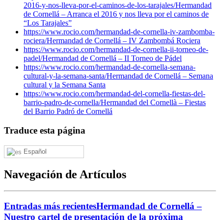
2016-y-nos-lleva-por-el-caminos-de-los-tarajales/
Hermandad
de Cornellá – Arranca el 2016 y nos lleva por el caminos de
“Los Tarajales”
https://www.rocio.com/hermandad-de-cornella-iv-zambomba-
rociera/
Hermandad de Cornellá – IV Zambombá Rociera
https://www.rocio.com/hermandad-de-cornella-ii-torneo-de-
padel/
Hermandad de Cornellá – II Torneo de Pádel
https://www.rocio.com/hermandad-de-cornella-semana-
cultural-y-la-semana-santa/
Hermandad de Cornellá – Semana
cultural y la Semana Santa
https://www.rocio.com/hermandad-del-cornella-fiestas-del-
barrio-padro-de-cornella/
Hermandad del Cornellà – Fiestas
del Barrio Padró de Cornellá
Traduce esta página
Español
Navegación de Artículos
Entradas más recientes
Hermandad de Cornellá –
Nuestro cartel de presentación de la próxima