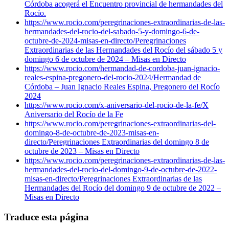
Córdoba acogerá el Encuentro provincial de hermandades del
Rocío.
https://www.rocio.com/peregrinaciones-extraordinarias-de-las-
hermandades-del-rocio-del-sabado-5-y-domingo-6-de-
octubre-de-2024-misas-en-directo/
Peregrinaciones
Extraordinarias de las Hermandades del Rocío del sábado 5 y
domingo 6 de octubre de 2024 – Misas en Directo
https://www.rocio.com/hermandad-de-cordoba-juan-ignacio-
reales-espina-pregonero-del-rocio-2024/
Hermandad de
Córdoba – Juan Ignacio Reales Espina, Pregonero del Rocío
2024
https://www.rocio.com/x-aniversario-del-rocio-de-la-fe/
X
Aniversario del Rocío de la Fe
https://www.rocio.com/peregrinaciones-extraordinarias-del-
domingo-8-de-octubre-de-2023-misas-en-
directo/
Peregrinaciones Extraordinarias del domingo 8 de
octubre de 2023 – Misas en Directo
https://www.rocio.com/peregrinaciones-extraordinarias-de-las-
hermandades-del-rocio-del-domingo-9-de-octubre-de-2022-
misas-en-directo/
Peregrinaciones Extraordinarias de las
Hermandades del Rocío del domingo 9 de octubre de 2022 –
Misas en Directo
Traduce esta página