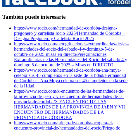
También puede interesarte
https://www.rocio.com/hermandad-de-cordoba-designa-
pregonero-y-cartelista-rocio-2025/
Hermandad de Córdoba –
Designa Pregonero y Cartelista Rocío 2025
https://www.rocio.com/peregrinaciones-extraordinarias-de-las-
hermandades-del-rocio-del-sabado-4-y-domingo-5-de-
octubre-de-2025-misas-en-directo/
Peregrinaciones
Extraordinarias de las Hermandades del Rocío del sábado 4 y
domingo 5 de octubre de 2025 – Misas en DIRECTO
https://www.rocio.com/hermandad-de-cordoba-ana-moya-
celebra-sus-45-cumplenos-en-la-sede-de-la-hdad/
Hermandad
de Córdoba – Ana Moya celebra sus 45 cumpleños en la sede
de la Hdad.
https://www.rocio.com/x-encuentro-de-las-hermandades-de-
la-provincia-de-jaen-y-vii-encuentro-de-hermandades-de-la-
provincia-de-cordoba/
X ENCUENTRO DE LAS
HERMANDADES DE LA PROVINCIA DE JAEN Y VII
ENCUENTRO DE HERMANDADES DE LA
PROVINCIA DE CÓRDOBA
https://www.rocio.com/priego-de-cordoba-acogera-el-
encuentro-provincial-de-hermandades-del-rocio/
Priego de