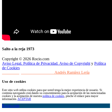
Salto a la reja 1973
Copyright © 2026 Rocio.com
Aviso Legal. Política de Privacidad. Aviso de Copyright
y
Política
de Cookies
Desarrollo y Diseño Web Sevilla
Andrés Ramírez Lería
Uso de cookies
Este sitio web utiliza cookies para que usted tenga la mejor experiencia de usuario. Si
continúa navegando está dando su consentimiento para la aceptación de las mencionadas
cookies y la aceptación de nuestra
política de cookies
, pinche el enlace para mayor
información.
ACEPTAR
Rocio.com