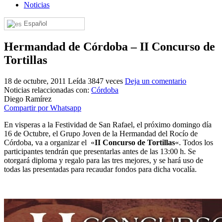
Noticias
El traslado cada siete años
Español
¿Cuales son los actos principales que se celebran en el
Rocío?
Hermandad de Córdoba – II Concurso de
Quiero hacer el camino,¿que tengo que hacer?
Tortillas
En el Rocío, ¿dónde me alojo?
18 de octubre, 2011
Leída 3847 veces
Deja un comentario
Noticias relaccionadas con:
Córdoba
Diego Ramírez
Compartir por Whatsapp
En visperas a la Festividad de San Rafael, el próximo domingo día
16 de Octubre, el Grupo Joven de la Hermandad del Rocío de
Córdoba, va a organizar el «
II Concurso de Tortillas
«. Todos los
participantes tendrán que presentarlas antes de las 13:00 h. Se
otorgará diploma y regalo para las tres mejores, y se hará uso de
todas las presentadas para recaudar fondos para dicha vocalía.