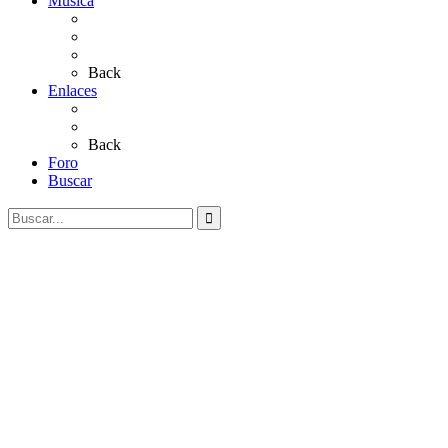
Música
Sevillanas
Salves a La Virgen del Rocío
Videos
Back
Enlaces
Al Rocío
Coros Rocieros
Back
Foro
Buscar