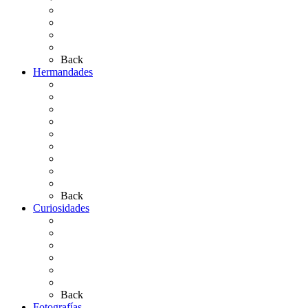
Las Ermitas
El Retablo
Bibliografía
Artículos de autor
Back
Hermandades
Situación de Simpecados 2026
Carteles Rocío 2026
Hermandades y Agrupaciones
Presentación de Hermandades 2026
Los Simpecados Hdades. Filiales
Simpecados Hdades. No Filiales
Las Medallas
Las Carretas
Las Casas de Hermandad
Back
Curiosidades
Las abuelas almonteñas
El techo de la Ermita
Exvotos del Rocío
Saca de Yeguas 2025
El Rocío Chico
Más curiosidades…
Back
Fotografías