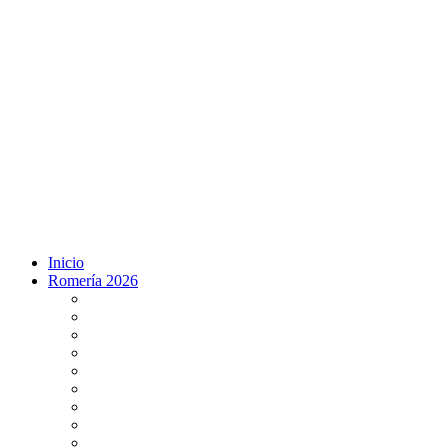
Inicio
Romería 2026
Programa Romería 2026
Salto de la reja 2026
Salida y Entrada de la Virgen 2026
Presentación Hdades EN DIRECTO
Misa de Pentecostés 2026 en DIRECTO
Situación Simpecados 2026
Paso por Coria del Río 2026
Paso Vado de Quema 2026
Paso por Villamanrique 2026