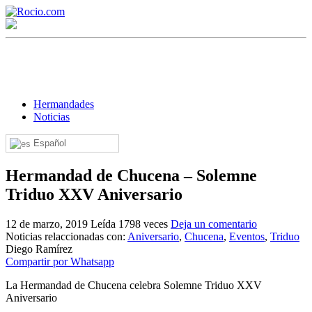
Hermandades
Noticias
Español
¡Bienvenido! Soy el asistente virtual de rocio.com.
Hermandad de Chucena – Solemne
¿En qué puedo ayudarte?
Triduo XXV Aniversario
12 de marzo, 2019
Leída 1798 veces
Deja un comentario
Historia de la Virgen del Rocío
Noticias relaccionadas con:
Aniversario
,
Chucena
,
Eventos
,
Triduo
Diego Ramírez
¿Cuándo es la romería del Rocío?
Compartir por Whatsapp
¿Cuántas hermandades participan en la romería?
La Hermandad de Chucena celebra Solemne Triduo XXV
Aniversario
¿Cuándo se construyó la primera ermita?