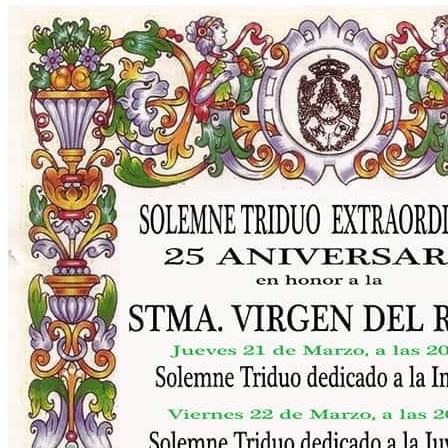
El traslado cada siete años
¿Cuales son los actos principales que se celebran en el
Rocío?
Quiero hacer el camino,¿que tengo que hacer?
En el Rocío, ¿dónde me alojo?