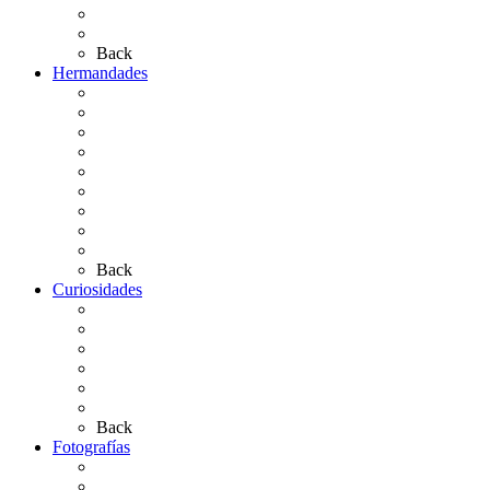
Bibliografía
Artículos de autor
Back
Hermandades
Situación de Simpecados 2026
Carteles Rocío 2026
Hermandades y Agrupaciones
Presentación de Hermandades 2026
Los Simpecados Hdades. Filiales
Simpecados Hdades. No Filiales
Las Medallas
Las Carretas
Las Casas de Hermandad
Back
Curiosidades
Las abuelas almonteñas
El techo de la Ermita
Exvotos del Rocío
Saca de Yeguas 2025
El Rocío Chico
Más curiosidades…
Back
Fotografías
Galería Fotográfica
Fotos antiguas