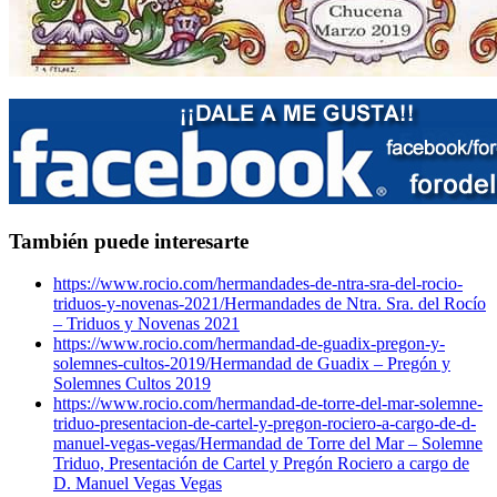
También puede interesarte
https://www.rocio.com/hermandades-de-ntra-sra-del-rocio-
triduos-y-novenas-2021/
Hermandades de Ntra. Sra. del Rocío
– Triduos y Novenas 2021
https://www.rocio.com/hermandad-de-guadix-pregon-y-
solemnes-cultos-2019/
Hermandad de Guadix – Pregón y
Solemnes Cultos 2019
https://www.rocio.com/hermandad-de-torre-del-mar-solemne-
triduo-presentacion-de-cartel-y-pregon-rociero-a-cargo-de-d-
manuel-vegas-vegas/
Hermandad de Torre del Mar – Solemne
Triduo, Presentación de Cartel y Pregón Rociero a cargo de
D. Manuel Vegas Vegas