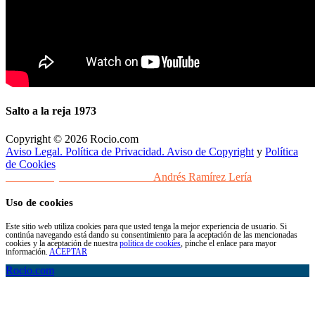
Salto a la reja 1973
Copyright © 2026 Rocio.com
Aviso Legal. Política de Privacidad. Aviso de Copyright
y
Política
de Cookies
Desarrollo y Diseño Web Sevilla
Andrés Ramírez Lería
Uso de cookies
Este sitio web utiliza cookies para que usted tenga la mejor experiencia de usuario. Si
continúa navegando está dando su consentimiento para la aceptación de las mencionadas
cookies y la aceptación de nuestra
política de cookies
, pinche el enlace para mayor
información.
ACEPTAR
Rocio.com