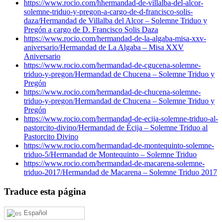
https://www.rocio.com/hhermandad-de-villalba-del-alcor-
solemne-triduo-y-pregon-a-cargo-de-d-francisco-solis-
daza/
Hermandad de Villalba del Alcor – Solemne Triduo y
Pregón a cargo de D. Francisco Solis Daza
https://www.rocio.com/hermandad-de-la-algaba-misa-xxv-
aniversario/
Hermandad de La Algaba – Misa XXV
Aniversario
https://www.rocio.com/hermandad-de-cgucena-solemne-
triduo-y-pregon/
Hermandad de Chucena – Solemne Triduo y
Pregón
https://www.rocio.com/hermandad-de-chucena-solemne-
triduo-y-pregon/
Hermandad de Chucena – Solemne Triduo y
Pregón
https://www.rocio.com/hermandad-de-ecija-solemne-triduo-al-
pastorcito-divino/
Hermandad de Écija – Solemne Triduo al
Pastorcito Divino
https://www.rocio.com/hermandad-de-montequinto-solemne-
triduo-5/
Hermandad de Montequinto – Solemne Triduo
https://www.rocio.com/hermandad-de-macarena-solemne-
triduo-2017/
Hermandad de Macarena – Solemne Triduo 2017
Traduce esta página
Español