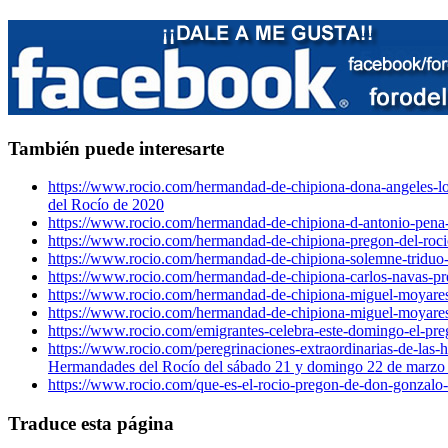
También puede interesarte
https://www.rocio.com/hermandad-de-chipiona-dona-angeles-lor
del Rocío de 2020
https://www.rocio.com/hermandad-de-chipiona-d-antonio-pena-
https://www.rocio.com/hermandad-de-chipiona-pregon-del-rocio
https://www.rocio.com/hermandad-de-chipiona-solemne-triduo-
https://www.rocio.com/hermandad-de-chipiona-carlos-navas-pr
https://www.rocio.com/hermandad-de-chipiona-miguel-moyares
https://www.rocio.com/hermandad-de-chipiona-miguel-moyares
https://www.rocio.com/emigrantes-celebra-este-domingo-el-pre
https://www.rocio.com/peregrinaciones-extraordinarias-de-las
Hermandades del Rocío del sábado 21 y domingo 22 de marzo 
https://www.rocio.com/que-es-el-rocio-pregon-de-don-gonzalo-
Traduce esta página