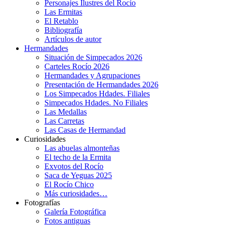
Personajes Ilustres del Rocío
Las Ermitas
El Retablo
Bibliografía
Artículos de autor
Hermandades
Situación de Simpecados 2026
Carteles Rocío 2026
Hermandades y Agrupaciones
Presentación de Hermandades 2026
Los Simpecados Hdades. Filiales
Simpecados Hdades. No Filiales
Las Medallas
Las Carretas
Las Casas de Hermandad
Curiosidades
Las abuelas almonteñas
El techo de la Ermita
Exvotos del Rocío
Saca de Yeguas 2025
El Rocío Chico
Más curiosidades…
Fotografías
Galería Fotográfica
Fotos antiguas