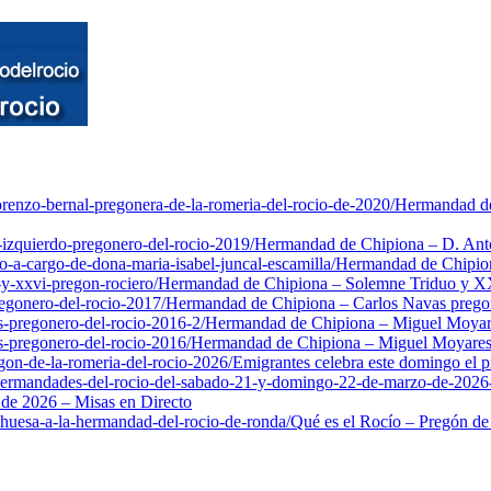
enzo-bernal-pregonera-de-la-romeria-del-rocio-de-2020/
Hermandad de
izquierdo-pregonero-del-rocio-2019/
Hermandad de Chipiona – D. Anto
-a-cargo-de-dona-maria-isabel-juncal-escamilla/
Hermandad de Chipiona
y-xxvi-pregon-rociero/
Hermandad de Chipiona – Solemne Triduo y X
egonero-del-rocio-2017/
Hermandad de Chipiona – Carlos Navas prego
-pregonero-del-rocio-2016-2/
Hermandad de Chipiona – Miguel Moyare
-pregonero-del-rocio-2016/
Hermandad de Chipiona – Miguel Moyares,
gon-de-la-romeria-del-rocio-2026/
Emigrantes celebra este domingo el p
-hermandades-del-rocio-del-sabado-21-y-domingo-22-de-marzo-de-2026-
de 2026 – Misas en Directo
huesa-a-la-hermandad-del-rocio-de-ronda/
Qué es el Rocío – Pregón d