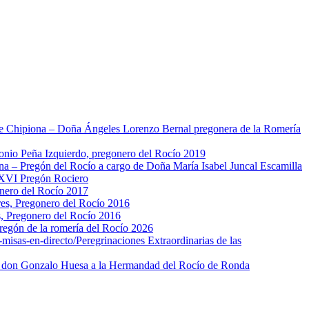
 Chipiona – Doña Ángeles Lorenzo Bernal pregonera de la Romería
nio Peña Izquierdo, pregonero del Rocío 2019
 – Pregón del Rocío a cargo de Doña María Isabel Juncal Escamilla
XVI Pregón Rociero
nero del Rocío 2017
s, Pregonero del Rocío 2016
 Pregonero del Rocío 2016
regón de la romería del Rocío 2026
misas-en-directo/
Peregrinaciones Extraordinarias de las
e don Gonzalo Huesa a la Hermandad del Rocío de Ronda