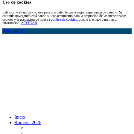
Uso de cookies
Este sitio web utiliza cookies para que usted tenga la mejor experiencia de usuario. Si
continúa navegando está dando su consentimiento para la aceptación de las mencionadas
cookies y la aceptación de nuestra
política de cookies
, pinche el enlace para mayor
información.
ACEPTAR
Rocio.com
Inicio
Romería 2026
Programa Romería 2026
Salto de la reja 2026