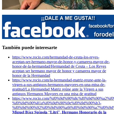
También puede interesarte
https://www.rocio.com/hermandad-de-ceuta-los-reyes-
aceptan-ser-hermano-mayor-de-honor-y-camarera-mayor-de-
honor-de-la-hermandad/
Hermandad de Ceuta – Los Reyes
aceptan ser hermano mayor de honor y camarera mayor de
honor de la Hermandad
https://www.rocio.com/la-hermandad-matriz-reune-ante-la-
virgen-a-sus-antiguos-hermanos-mayores-en-una-misa-de-
gratitud/
La Hermandad Matriz reúne ante la Virgen a sus
antiguos Hermanos Mayores en una misa de gratitud
https://www.rocio.com/%f0%9d%90%8c%f0%9d%90%a2
%f0%9d%90%81a%f0%9d%90%9e%f0%9d%90%b3-
%f0%9d%90%92%f0%9d%90%a9i%f0%9d%90%a7%f0%9d
𝐌𝐢𝐠𝐮𝐞𝐥 𝐁á𝐞𝐳 𝐒𝐩í𝐧𝐨𝐥𝐚 “𝐋𝐢𝐭𝐫𝐢”, 𝐇𝐞𝐫𝐦𝐚𝐧𝐨 𝐇𝐨𝐧𝐨𝐫𝐚𝐫𝐢𝐨 𝐝𝐞 𝐥𝐚