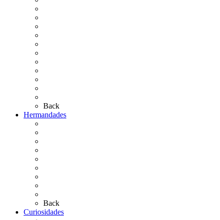
La Coronación
Cronología
El Rocío Chico
El Traslado
El Camino Europeo
¿Qué sabes del Rocío?
Personajes Ilustres del Rocío
Las Ermitas
El Retablo
Bibliografía
Artículos de autor
Back
Hermandades
Situación de Simpecados 2026
Carteles Rocío 2026
Hermandades y Agrupaciones
Presentación de Hermandades 2026
Los Simpecados Hdades. Filiales
Simpecados Hdades. No Filiales
Las Medallas
Las Carretas
Las Casas de Hermandad
Back
Curiosidades