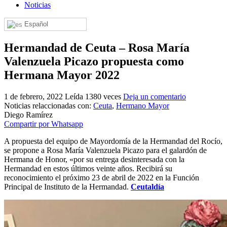
Noticias
El traslado cada siete años
Español
¿Cuales son los actos principales que se celebran en el
Rocío?
Hermandad de Ceuta – Rosa María
Quiero hacer el camino,¿que tengo que hacer?
Valenzuela Picazo propuesta como
En el Rocío, ¿dónde me alojo?
Hermana Mayor 2022
1 de febrero, 2022
Leída 1380 veces
Deja un comentario
Noticias relaccionadas con:
Ceuta
,
Hermano Mayor
Diego Ramírez
Compartir por Whatsapp
A propuesta del equipo de Mayordomía de la Hermandad del Rocío,
se propone a Rosa María Valenzuela Picazo para el galardón de
Hermana de Honor, «por su entrega desinteresada con la
Hermandad en estos últimos veinte años. Recibirá su
reconocimiento el próximo 23 de abril de 2022 en la Función
Principal de Instituto de la Hermandad.
Ceutaldía