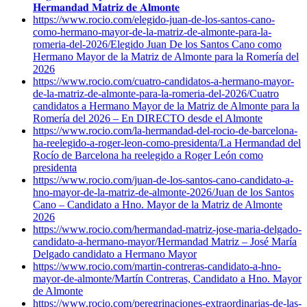
𝐇𝐞𝐫𝐦𝐚𝐧𝐝𝐚𝐝 𝐌𝐚𝐭𝐫𝐢𝐳 𝐝𝐞 𝐀𝐥𝐦𝐨𝐧𝐭𝐞
https://www.rocio.com/elegido-juan-de-los-santos-cano-
como-hermano-mayor-de-la-matriz-de-almonte-para-la-
romeria-del-2026/
Elegido Juan De los Santos Cano como
Hermano Mayor de la Matriz de Almonte para la Romería del
2026
https://www.rocio.com/cuatro-candidatos-a-hermano-mayor-
de-la-matriz-de-almonte-para-la-romeria-del-2026/
Cuatro
candidatos a Hermano Mayor de la Matriz de Almonte para la
Romería del 2026 – En DIRECTO desde el Almonte
https://www.rocio.com/la-hermandad-del-rocio-de-barcelona-
ha-reelegido-a-roger-leon-como-presidenta/
La Hermandad del
Rocío de Barcelona ha reelegido a Roger León como
presidenta
https://www.rocio.com/juan-de-los-santos-cano-candidato-a-
hno-mayor-de-la-matriz-de-almonte-2026/
Juan de los Santos
Cano – Candidato a Hno. Mayor de la Matriz de Almonte
2026
https://www.rocio.com/hermandad-matriz-jose-maria-delgado-
candidato-a-hermano-mayor/
Hermandad Matriz – José María
Delgado candidato a Hermano Mayor
https://www.rocio.com/martin-contreras-candidato-a-hno-
mayor-de-almonte/
Martín Contreras, Candidato a Hno. Mayor
de Almonte
https://www.rocio.com/peregrinaciones-extraordinarias-de-las-