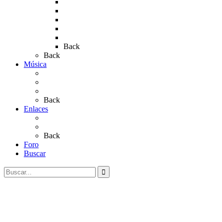
Rocio 2015
Rocío 2018
Rocío 2019
Rocío 2022
Rocío 2023
Back
Back
Música
Sevillanas
Salves a La Virgen del Rocío
Videos
Back
Enlaces
Al Rocío
Coros Rocieros
Back
Foro
Buscar