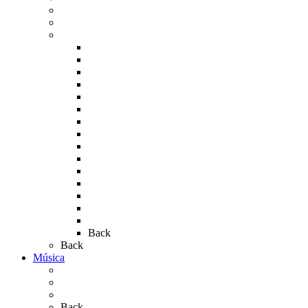
La Virgen en el Simpecado
Carteles del Rocío
Fotos de la romería
Rocío 2005
Rocío 2006
Rocío 2007
Rocío 2008
Rocío 2009
Rocío 2010
Rocío 2011
Rocío 2012
Rocío 2013
Rocío 2017
Rocio 2015
Rocío 2018
Rocío 2019
Rocío 2022
Rocío 2023
Back
Back
Música
Sevillanas
Salves a La Virgen del Rocío
Videos
Back