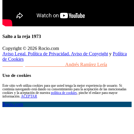
Salto a la reja 1973
Copyright © 2026 Rocio.com
Aviso Legal. Política de Privacidad. Aviso de Copyright
y
Política
de Cookies
Desarrollo y Diseño Web Sevilla
Andrés Ramírez Lería
Uso de cookies
Este sitio web utiliza cookies para que usted tenga la mejor experiencia de usuario. Si
continúa navegando está dando su consentimiento para la aceptación de las mencionadas
cookies y la aceptación de nuestra
política de cookies
, pinche el enlace para mayor
información.
ACEPTAR
Rocio.com