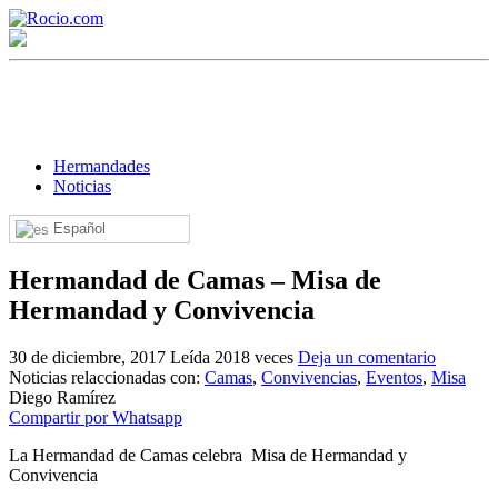
Hermandades
Noticias
Español
¡Bienvenido! Soy el asistente virtual de rocio.com.
Hermandad de Camas – Misa de
¿En qué puedo ayudarte?
Hermandad y Convivencia
30 de diciembre, 2017
Leída 2018 veces
Deja un comentario
Historia de la Virgen del Rocío
Noticias relaccionadas con:
Camas
,
Convivencias
,
Eventos
,
Misa
Diego Ramírez
¿Cuándo es la romería del Rocío?
Compartir por Whatsapp
¿Cuántas hermandades participan en la romería?
La Hermandad de Camas celebra Misa de Hermandad y
Convivencia
¿Cuándo se construyó la primera ermita?