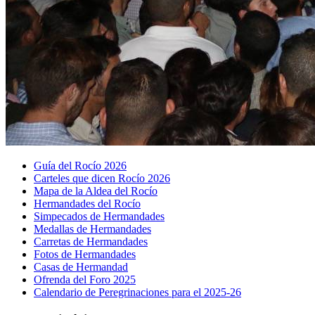
Guía del Rocío 2026
Carteles que dicen Rocío 2026
Mapa de la Aldea del Rocío
Hermandades del Rocío
Simpecados de Hermandades
Medallas de Hermandades
Carretas de Hermandades
Fotos de Hermandades
Casas de Hermandad
Ofrenda del Foro 2025
Calendario de Peregrinaciones para el 2025-26