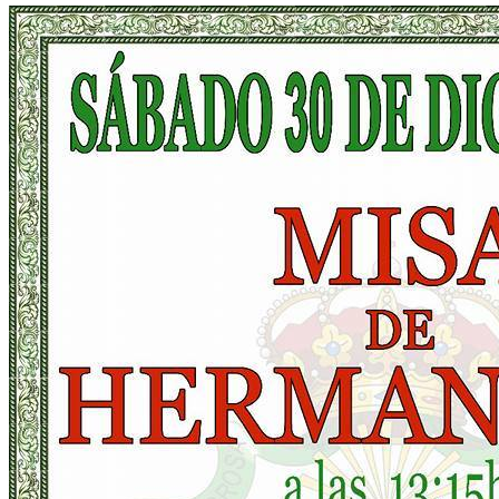
El traslado cada siete años
¿Cuales son los actos principales que se celebran en el
Rocío?
Quiero hacer el camino,¿que tengo que hacer?
En el Rocío, ¿dónde me alojo?