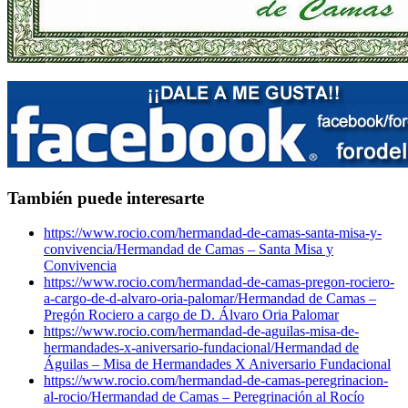
También puede interesarte
https://www.rocio.com/hermandad-de-camas-santa-misa-y-
convivencia/
Hermandad de Camas – Santa Misa y
Convivencia
https://www.rocio.com/hermandad-de-camas-pregon-rociero-
a-cargo-de-d-alvaro-oria-palomar/
Hermandad de Camas –
Pregón Rociero a cargo de D. Álvaro Oria Palomar
https://www.rocio.com/hermandad-de-aguilas-misa-de-
hermandades-x-aniversario-fundacional/
Hermandad de
Águilas – Misa de Hermandades X Aniversario Fundacional
https://www.rocio.com/hermandad-de-camas-peregrinacion-
al-rocio/
Hermandad de Camas – Peregrinación al Rocío