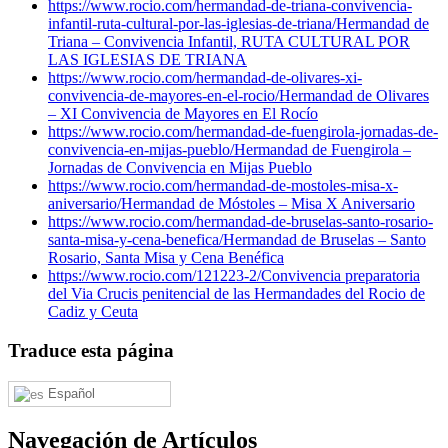
https://www.rocio.com/hermandad-de-triana-convivencia-
infantil-ruta-cultural-por-las-iglesias-de-triana/
Hermandad de
Triana – Convivencia Infantil, RUTA CULTURAL POR
LAS IGLESIAS DE TRIANA
https://www.rocio.com/hermandad-de-olivares-xi-
convivencia-de-mayores-en-el-rocio/
Hermandad de Olivares
– XI Convivencia de Mayores en El Rocío
https://www.rocio.com/hermandad-de-fuengirola-jornadas-de-
convivencia-en-mijas-pueblo/
Hermandad de Fuengirola –
Jornadas de Convivencia en Mijas Pueblo
https://www.rocio.com/hermandad-de-mostoles-misa-x-
aniversario/
Hermandad de Móstoles – Misa X Aniversario
https://www.rocio.com/hermandad-de-bruselas-santo-rosario-
santa-misa-y-cena-benefica/
Hermandad de Bruselas – Santo
Rosario, Santa Misa y Cena Benéfica
https://www.rocio.com/121223-2/
Convivencia preparatoria
del Via Crucis penitencial de las Hermandades del Rocio de
Cadiz y Ceuta
Traduce esta página
Español
Navegación de Artículos