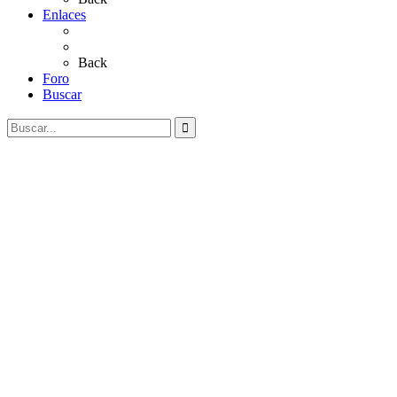
Enlaces
Al Rocío
Coros Rocieros
Back
Foro
Buscar