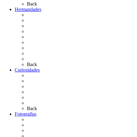
Back
Hermandades
Situación de Simpecados 2026
Carteles Rocío 2026
Hermandades y Agrupaciones
Presentación de Hermandades 2026
Los Simpecados Hdades. Filiales
Simpecados Hdades. No Filiales
Las Medallas
Las Carretas
Las Casas de Hermandad
Back
Curiosidades
Las abuelas almonteñas
El techo de la Ermita
Exvotos del Rocío
Saca de Yeguas 2025
El Rocío Chico
Más curiosidades…
Back
Fotografías
Galería Fotográfica
Fotos antiguas
Fotos de Las Carretas
Fotos de la Virgen