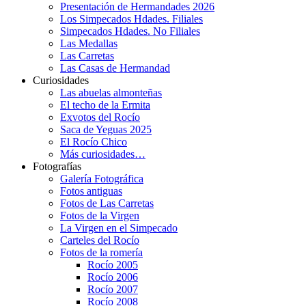
Presentación de Hermandades 2026
Los Simpecados Hdades. Filiales
Simpecados Hdades. No Filiales
Las Medallas
Las Carretas
Las Casas de Hermandad
Curiosidades
Las abuelas almonteñas
El techo de la Ermita
Exvotos del Rocío
Saca de Yeguas 2025
El Rocío Chico
Más curiosidades…
Fotografías
Galería Fotográfica
Fotos antiguas
Fotos de Las Carretas
Fotos de la Virgen
La Virgen en el Simpecado
Carteles del Rocío
Fotos de la romería
Rocío 2005
Rocío 2006
Rocío 2007
Rocío 2008