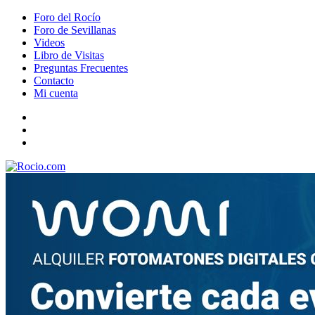
Foro del Rocío
Foro de Sevillanas
Videos
Libro de Visitas
Preguntas Frecuentes
Contacto
Mi cuenta