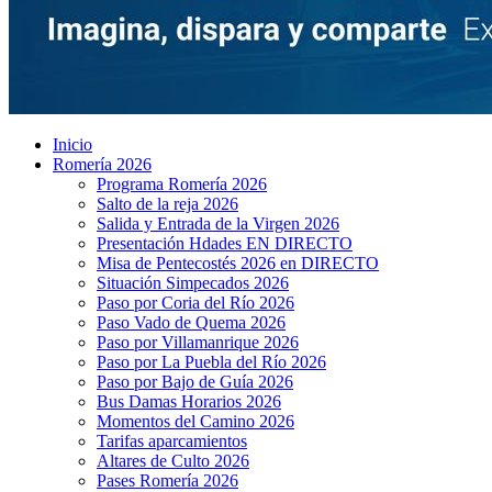
Inicio
Romería 2026
Programa Romería 2026
Salto de la reja 2026
Salida y Entrada de la Virgen 2026
Presentación Hdades EN DIRECTO
Misa de Pentecostés 2026 en DIRECTO
Situación Simpecados 2026
Paso por Coria del Río 2026
Paso Vado de Quema 2026
Paso por Villamanrique 2026
Paso por La Puebla del Río 2026
Paso por Bajo de Guía 2026
Bus Damas Horarios 2026
Momentos del Camino 2026
Tarifas aparcamientos
Altares de Culto 2026
Pases Romería 2026