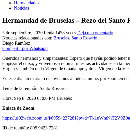
Hermandades
Noticias
Hermandad de Bruselas – Rezo del Santo 
5 de septiembre, 2020
Leída 1458 veces
Deja un comentario
Noticias relaccionadas con:
Bruselas
,
Santo Rosario
Diego Ramírez
Compartir por Whatsapp
Queridos hermanos y simpatizantes: Espero que hayáis podido tener un
empezar el curso, y volvemos a retomar nuestras actividades en la 
Virgen y también de la Virgen de Guadalupe y de la Virgen de la Vict
En este día tan mariano os invitamos a todos a uniros por zoom en el e
Tema de la reunión: Santo Rosario
Hora: Sep 8, 2020 07:00 PM Brussels
Enlace de Zoom
https://us02web.zoom.us/j/89594237281?pwd=Tk1uWmNlT2V0Z
ID de reunión: 895 9423 7281