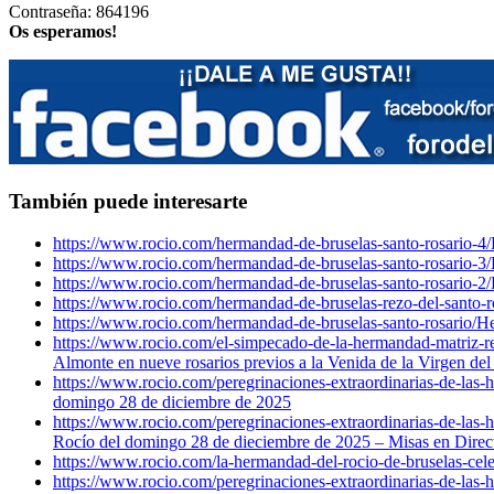
Contraseña: 864196
Os esperamos!
También puede interesarte
https://www.rocio.com/hermandad-de-bruselas-santo-rosario-4/
https://www.rocio.com/hermandad-de-bruselas-santo-rosario-3/
https://www.rocio.com/hermandad-de-bruselas-santo-rosario-2/
https://www.rocio.com/hermandad-de-bruselas-rezo-del-santo-r
https://www.rocio.com/hermandad-de-bruselas-santo-rosario/
He
https://www.rocio.com/el-simpecado-de-la-hermandad-matriz-rec
Almonte en nueve rosarios previos a la Venida de la Virgen de
https://www.rocio.com/peregrinaciones-extraordinarias-de-las
domingo 28 de diciembre de 2025
https://www.rocio.com/peregrinaciones-extraordinarias-de-las
Rocío del domingo 28 de dieciembre de 2025 – Misas en Direc
https://www.rocio.com/la-hermandad-del-rocio-de-bruselas-cele
https://www.rocio.com/peregrinaciones-extraordinarias-de-las