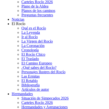
Carteles Rocío 2026
Plano de la Aldea
Planos de los caminos
Preguntas frecuentes
Noticias
El Rocío
Qué es el Rocío
La Leyenda
Ir al Rocío
La Virgen del Rocío
La Coronación
Cronología
El Rocío Chico
El Traslado
El Camino Europeo
¿Qué sabes del Rocío?
Personajes Ilustres del Rocío
Las Ermitas
El Retablo
Bibliografía
Artículos de autor
Hermandades
Situación de Simpecados 2026
Carteles Rocío 2026
Hermandades y Agrupaciones