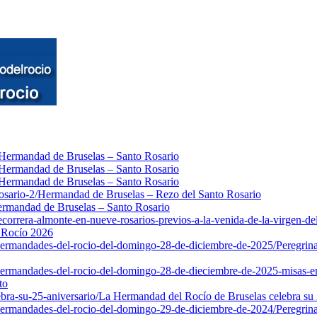
Hermandad de Bruselas – Santo Rosario
Hermandad de Bruselas – Santo Rosario
Hermandad de Bruselas – Santo Rosario
osario-2/
Hermandad de Bruselas – Rezo del Santo Rosario
rmandad de Bruselas – Santo Rosario
orrera-almonte-en-nueve-rosarios-previos-a-la-venida-de-la-virgen-de
l Rocío 2026
-hermandades-del-rocio-del-domingo-28-de-diciembre-de-2025/
Peregrin
-hermandades-del-rocio-del-domingo-28-de-dieciembre-de-2025-misas-en
to
bra-su-25-aniversario/
La Hermandad del Rocío de Bruselas celebra su 2
-hermandades-del-rocio-del-domingo-29-de-diciembre-de-2024/
Peregrin