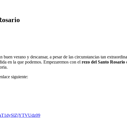
Rosario
 buen verano y descansar, a pesar de las circunstancias tan extraordin
medida en la que podemos. Empezaremos con el
rezo del Santo Rosario
e
oria.
nlace siguiente:
0taT1dySlZjYTVUdz09