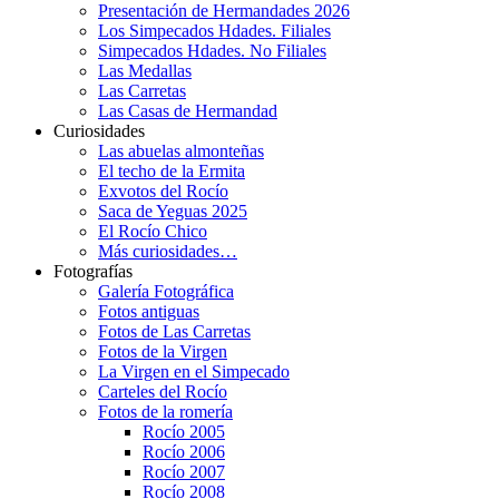
Presentación de Hermandades 2026
Los Simpecados Hdades. Filiales
Simpecados Hdades. No Filiales
Las Medallas
Las Carretas
Las Casas de Hermandad
Curiosidades
Las abuelas almonteñas
El techo de la Ermita
Exvotos del Rocío
Saca de Yeguas 2025
El Rocío Chico
Más curiosidades…
Fotografías
Galería Fotográfica
Fotos antiguas
Fotos de Las Carretas
Fotos de la Virgen
La Virgen en el Simpecado
Carteles del Rocío
Fotos de la romería
Rocío 2005
Rocío 2006
Rocío 2007
Rocío 2008