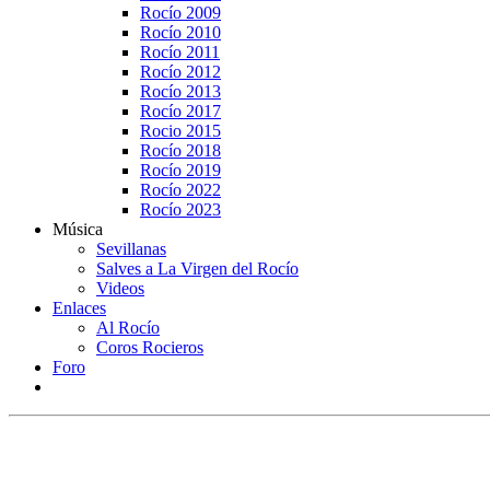
Rocío 2009
Rocío 2010
Rocío 2011
Rocío 2012
Rocío 2013
Rocío 2017
Rocio 2015
Rocío 2018
Rocío 2019
Rocío 2022
Rocío 2023
Música
Sevillanas
Salves a La Virgen del Rocío
Videos
Enlaces
Al Rocío
Coros Rocieros
Foro