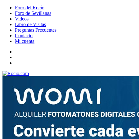
Foro del Rocío
Foro de Sevillanas
Videos
Libro de Visitas
Preguntas Frecuentes
Contacto
Mi cuenta