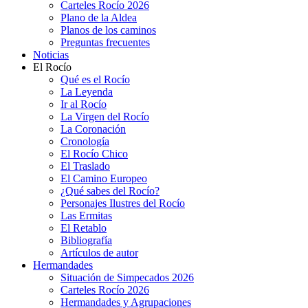
Carteles Rocío 2026
Plano de la Aldea
Planos de los caminos
Preguntas frecuentes
Noticias
El Rocío
Qué es el Rocío
La Leyenda
Ir al Rocío
La Virgen del Rocío
La Coronación
Cronología
El Rocío Chico
El Traslado
El Camino Europeo
¿Qué sabes del Rocío?
Personajes Ilustres del Rocío
Las Ermitas
El Retablo
Bibliografía
Artículos de autor
Hermandades
Situación de Simpecados 2026
Carteles Rocío 2026
Hermandades y Agrupaciones