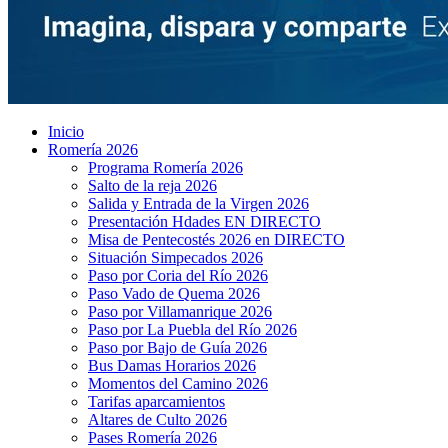
Inicio
Romería 2026
Programa Romería 2026
Salto de la reja 2026
Salida y Entrada de la Virgen 2026
Presentación Hdades EN DIRECTO
Misa de Pentecostés 2026 en DIRECTO
Situación Simpecados 2026
Paso por Coria del Río 2026
Paso Vado de Quema 2026
Paso por Villamanrique 2026
Paso por La Puebla del Río 2026
Paso por Bajo de Guía 2026
Bus Damas Horarios 2026
Momentos del Camino 2026
Tarifas aparcamientos
Altares de Culto 2026
Pases Romería 2026