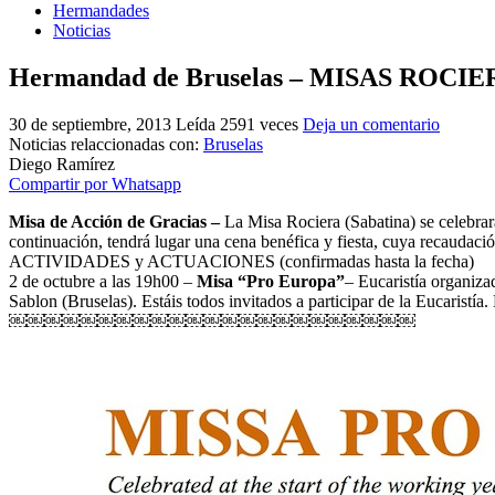
Hermandades
Noticias
Hermandad de Bruselas – MISAS ROC
30 de septiembre, 2013
Leída 2591 veces
Deja un comentario
Noticias relaccionadas con:
Bruselas
Diego Ramírez
Compartir por Whatsapp
Misa de Acción de Gracias –
La Misa Rociera (Sabatina) se celebra
continuación, tendrá lugar una cena benéfica y fiesta, cuya recaudaci
ACTIVIDADES y ACTUACIONES (confirmadas hasta la fecha)
2 de octubre a las 19h00 –
Misa “Pro Europa”
– Eucaristía organiza
Sablon (Bruselas). Estáis todos invitados a participar de la Eucarist
￼￼￼￼￼￼￼￼￼￼￼￼￼￼￼￼￼￼￼￼￼￼￼