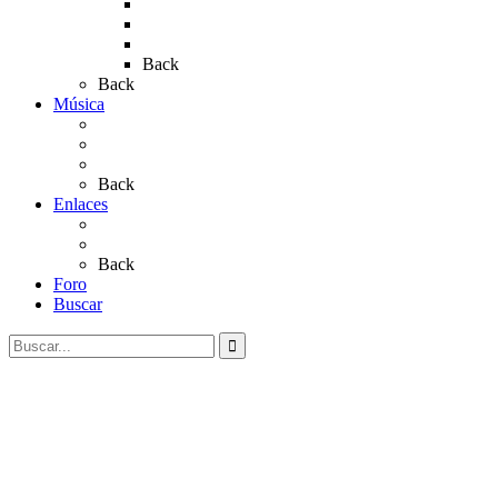
Rocío 2019
Rocío 2022
Rocío 2023
Back
Back
Música
Sevillanas
Salves a La Virgen del Rocío
Videos
Back
Enlaces
Al Rocío
Coros Rocieros
Back
Foro
Buscar