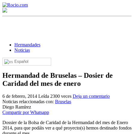
Hermandades
Noticias
Español
¡Bienvenido! Soy el asistente virtual de rocio.com.
Hermandad de Bruselas – Dosier de
¿En qué puedo ayudarte?
Caridad del mes de enero
6 de febrero, 2014
Leída 2300 veces
Deja un comentario
Historia de la Virgen del Rocío
Noticias relaccionadas con:
Bruselas
Diego Ramírez
¿Cuándo es la romería del Rocío?
Compartir por Whatsapp
¿Cuántas hermandades participan en la romería?
Dossier de la Bolsa de Caridad de la Hermandad del mes de Enero
2014, para que podáis ver a qué proyecto(s) hemos destinado fondos
¿Cuándo se construyó la primera ermita?
durante el mes.