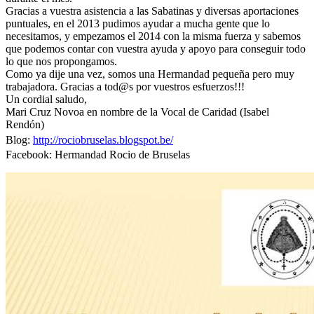
Gracias a vuestra asistencia a las Sabatinas y diversas aportaciones
El traslado cada siete años
puntuales, en el 2013 pudimos ayudar a mucha gente que lo
necesitamos, y empezamos el 2014 con la misma fuerza y sabemos
¿Cuales son los actos principales que se celebran en el
que podemos contar con vuestra ayuda y apoyo para conseguir todo
Rocío?
lo que nos propongamos.
Quiero hacer el camino,¿que tengo que hacer?
Como ya dije una vez, somos una Hermandad pequeña pero muy
trabajadora. Gracias a tod@s por vuestros esfuerzos!!!
En el Rocío, ¿dónde me alojo?
Un cordial saludo,
Mari Cruz Novoa en nombre de la Vocal de Caridad (Isabel
Rendón)
Blog:
http://rociobruselas.blogspot.be/
Facebook: Hermandad Rocio de Bruselas