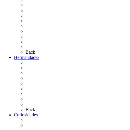
El Rocío Chico
El Traslado
El Camino Europeo
¿Qué sabes del Rocío?
Personajes Ilustres del Rocío
Las Ermitas
El Retablo
Bibliografía
Artículos de autor
Back
Hermandades
Situación de Simpecados 2026
Carteles Rocío 2026
Hermandades y Agrupaciones
Presentación de Hermandades 2026
Los Simpecados Hdades. Filiales
Simpecados Hdades. No Filiales
Las Medallas
Las Carretas
Las Casas de Hermandad
Back
Curiosidades
Las abuelas almonteñas
El techo de la Ermita