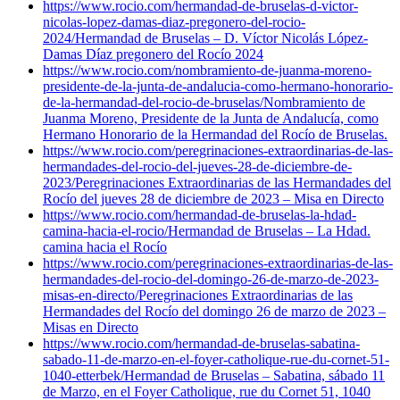
https://www.rocio.com/hermandad-de-bruselas-d-victor-
nicolas-lopez-damas-diaz-pregonero-del-rocio-
2024/
Hermandad de Bruselas – D. Víctor Nicolás López-
Damas Díaz pregonero del Rocío 2024
https://www.rocio.com/nombramiento-de-juanma-moreno-
presidente-de-la-junta-de-andalucia-como-hermano-honorario-
de-la-hermandad-del-rocio-de-bruselas/
Nombramiento de
Juanma Moreno, Presidente de la Junta de Andalucía, como
Hermano Honorario de la Hermandad del Rocío de Bruselas.
https://www.rocio.com/peregrinaciones-extraordinarias-de-las-
hermandades-del-rocio-del-jueves-28-de-diciembre-de-
2023/
Peregrinaciones Extraordinarias de las Hermandades del
Rocío del jueves 28 de diciembre de 2023 – Misa en Directo
https://www.rocio.com/hermandad-de-bruselas-la-hdad-
camina-hacia-el-rocio/
Hermandad de Bruselas – La Hdad.
camina hacia el Rocío
https://www.rocio.com/peregrinaciones-extraordinarias-de-las-
hermandades-del-rocio-del-domingo-26-de-marzo-de-2023-
misas-en-directo/
Peregrinaciones Extraordinarias de las
Hermandades del Rocío del domingo 26 de marzo de 2023 –
Misas en Directo
https://www.rocio.com/hermandad-de-bruselas-sabatina-
sabado-11-de-marzo-en-el-foyer-catholique-rue-du-cornet-51-
1040-etterbek/
Hermandad de Bruselas – Sabatina, sábado 11
de Marzo, en el Foyer Catholique, rue du Cornet 51, 1040