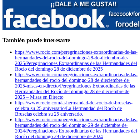
También puede interesarte
https://www.rocio.com/peregrinaciones-extraordinarias-de-las-
hermandades-del-rocio-del-domingo-28-de-diciembre-de-
2025/
Peregrinaciones Extraordinarias de las Hermandades del
Rocío del domingo 28 de diciembre de 2025
https://www.rocio.com/peregrinaciones-extraordinarias-de-las-
hermandades-del-rocio-del-domingo-28-de-dieciembre-de-
2025-misas-en-directo/
Peregrinaciones Extraordinarias de las
Hermandades del Rocío del domingo 28 de dieciembre de
2025 – Misas en Directo
https://www.rocio.com/la-hermandad-del-rocio-de-bruselas-
celebra-su-25-aniversario/
La Hermandad del Rocío de
Bruselas celebra su 25 aniversario.
https://www.rocio.com/peregrinaciones-extraordinarias-de-las-
hermandades-del-rocio-del-domingo-29-de-diciembre-de-
2024/
Peregrinaciones Extraordinarias de las Hermandades del
Rocío del domingo 29 de diciembre de 2024