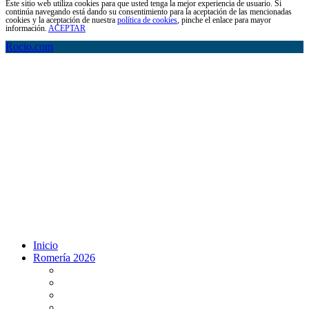
Este sitio web utiliza cookies para que usted tenga la mejor experiencia de usuario. Si
continúa navegando está dando su consentimiento para la aceptación de las mencionadas
cookies y la aceptación de nuestra
política de cookies
, pinche el enlace para mayor
información.
ACEPTAR
Rocio.com
Inicio
Romería 2026
Programa Romería 2026
Salto de la reja 2026
Salida y Entrada de la Virgen 2026
Presentación Hdades EN DIRECTO