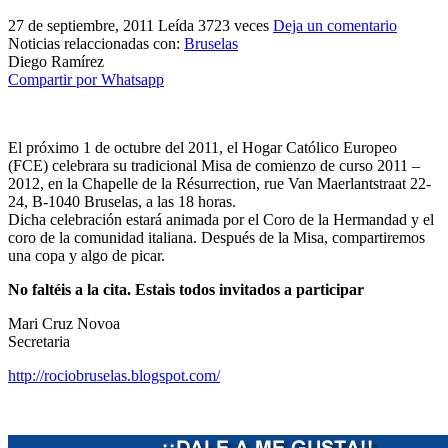
El traslado cada siete años
27 de septiembre, 2011
Leída 3723 veces
Deja un comentario
Noticias relaccionadas con:
Bruselas
¿Cuales son los actos principales que se celebran en el
Diego Ramírez
Rocío?
Compartir por Whatsapp
Quiero hacer el camino,¿que tengo que hacer?
En el Rocío, ¿dónde me alojo?
El próximo 1 de octubre del 2011, el Hogar Católico Europeo
(FCE) celebrara su tradicional Misa de comienzo de curso 2011 –
2012, en la Chapelle de la Résurrection,
rue Van Maerlantstraat 22-
24, B-1040 Bruselas,
a las 18 horas.
Dicha celebración estará animada por el
Coro de la Hermandad
y el
coro de la comunidad italiana. Después de la Misa, compartiremos
una copa y algo de picar.
No faltéis a la cita. Estais todos invitados a participar
Mari Cruz Novoa
Secretaria
http://rociobruselas.blogspot.com/