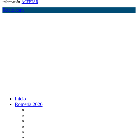
información.
ACEPTAR
Rocio.com
Inicio
Romería 2026
Programa Romería 2026
Salto de la reja 2026
Salida y Entrada de la Virgen 2026
Presentación Hdades EN DIRECTO
Misa de Pentecostés 2026 en DIRECTO
Situación Simpecados 2026