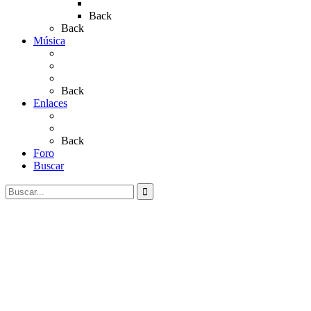
Rocío 2023
Back
Back
Música
Sevillanas
Salves a La Virgen del Rocío
Videos
Back
Enlaces
Al Rocío
Coros Rocieros
Back
Foro
Buscar