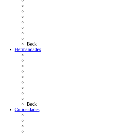
El Traslado
El Camino Europeo
¿Qué sabes del Rocío?
Personajes Ilustres del Rocío
Las Ermitas
El Retablo
Bibliografía
Artículos de autor
Back
Hermandades
Situación de Simpecados 2026
Carteles Rocío 2026
Hermandades y Agrupaciones
Presentación de Hermandades 2026
Los Simpecados Hdades. Filiales
Simpecados Hdades. No Filiales
Las Medallas
Las Carretas
Las Casas de Hermandad
Back
Curiosidades
Las abuelas almonteñas
El techo de la Ermita
Exvotos del Rocío
Saca de Yeguas 2025