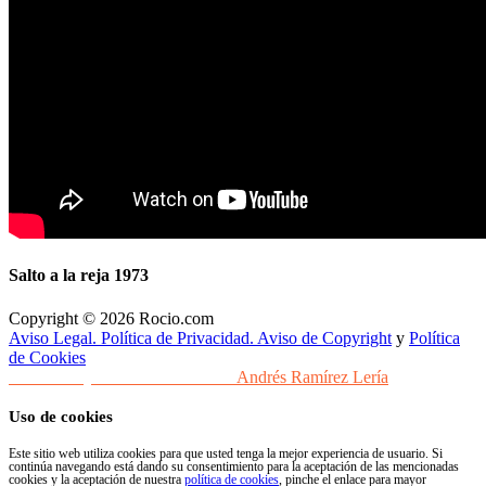
Salto a la reja 1973
Copyright © 2026 Rocio.com
Aviso Legal. Política de Privacidad. Aviso de Copyright
y
Política
de Cookies
Desarrollo y Diseño Web Sevilla
Andrés Ramírez Lería
Uso de cookies
Este sitio web utiliza cookies para que usted tenga la mejor experiencia de usuario. Si
continúa navegando está dando su consentimiento para la aceptación de las mencionadas
cookies y la aceptación de nuestra
política de cookies
, pinche el enlace para mayor