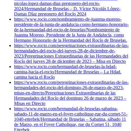
nicolas-lopez-damas-diaz-pregonero-del-rocio-
2024/
Hermandad de Bruselas – D. Víctor Nicolás López-
Damas Díaz pregonero del Rocío 2024
https://www.rocio.com/nombramiento-de-juanma-moreno-
presidente-de-la-junta-de-andalucia-como-hermano-honorario-
de-la-hermandad-del-rocio-de-bruselas/
Nombramiento de
Juanma Moreno, Presidente de la Junta de Andalucía, como
Hermano Honorario de la Hermandad del Rocío de Bruselas.
https://www.rocio.com/peregrinaciones-extraordinarias-de-las-
hermandades-del-rocio-del-jueves-28-de-diciembre-de-
2023/
Peregrinaciones Extraordinarias de las Hermandades del
Rocío del jueves 28 de diciembre de 2023 – Misa en Directo
https://www.rocio.com/hermandad-de-bruselas-la-hdad-
camina-hacia-el-rocio/
Hermandad de Bruselas – La Hdad.
camina hacia el Rocío
https://www.rocio.com/peregrinaciones-extraordinarias-de-las-
hermandades-del-rocio-del-domingo-26-de-marzo-de-2023-
misas-en-directo/
Peregrinaciones Extraordinarias de las
Hermandades del Rocío del domingo 26 de marzo de 2023 –
Misas en Directo
https://www.rocio.com/hermandad-de-bruselas-sabatina-
sabado-11-de-marzo-en-el-foyer-catholique-rue-du-cornet-51-
1040-etterbek/
Hermandad de Bruselas – Sabatina, sábado 11
de Marzo, en el Foyer Catholique, rue du Cornet 51, 1040
Etterbek