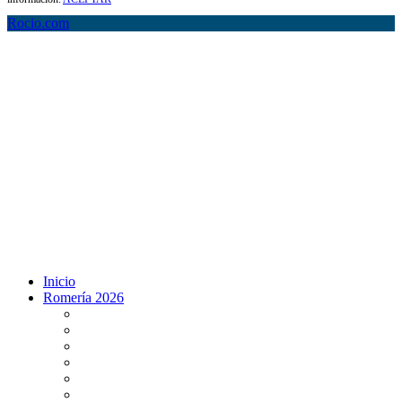
Rocio.com
Inicio
Romería 2026
Programa Romería 2026
Salto de la reja 2026
Salida y Entrada de la Virgen 2026
Presentación Hdades EN DIRECTO
Misa de Pentecostés 2026 en DIRECTO
Situación Simpecados 2026