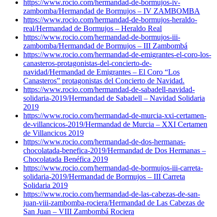
https://www.rocio.com/hermandad-de-bormujos-iv-
zambomba/
Hermandad de Bormujos – IV ZAMBOMBA
https://www.rocio.com/hermandad-de-bormujos-heraldo-
real/
Hermandad de Bormujos – Heraldo Real
https://www.rocio.com/hermandad-de-bormujos-iii-
zambomba/
Hermandad de Bormujos – III Zambombá
https://www.rocio.com/hermandad-de-emigrantes-el-coro-los-
canasteros-protagonistas-del-concierto-de-
navidad/
Hermandad de Emigrantes – El Coro “Los
Canasteros” protagonistas del Concierto de Navidad.
https://www.rocio.com/hermandad-de-sabadell-navidad-
solidaria-2019/
Hermandad de Sabadell – Navidad Solidaria
2019
https://www.rocio.com/hermandad-de-murcia-xxi-certamen-
de-villancicos-2019/
Hermandad de Murcia – XXI Certamen
de Villancicos 2019
https://www.rocio.com/hermandad-de-dos-hermanas-
chocolatada-benefica-2019/
Hermandad de Dos Hermanas –
Chocolatada Benéfica 2019
https://www.rocio.com/hermandad-de-bormujos-iii-carreta-
solidaria-2019/
Hermandad de Bormujos – III Carreta
Solidaria 2019
https://www.rocio.com/hermandad-de-las-cabezas-de-san-
juan-viii-zambomba-rociera/
Hermandad de Las Cabezas de
San Juan – VIII Zambombá Rociera