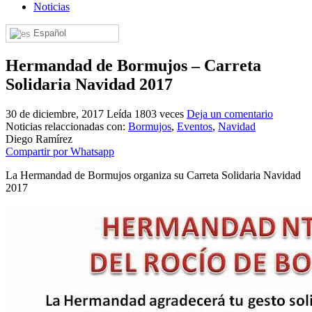
Noticias
El traslado cada siete años
Español
¿Cuales son los actos principales que se celebran en el
Rocío?
Hermandad de Bormujos – Carreta
Quiero hacer el camino,¿que tengo que hacer?
Solidaria Navidad 2017
En el Rocío, ¿dónde me alojo?
30 de diciembre, 2017
Leída 1803 veces
Deja un comentario
Noticias relaccionadas con:
Bormujos
,
Eventos
,
Navidad
Diego Ramírez
Compartir por Whatsapp
La Hermandad de Bormujos organiza su Carreta Solidaria Navidad
2017