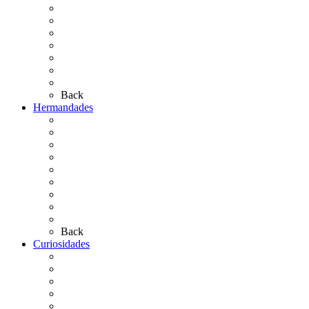
El Camino Europeo
¿Qué sabes del Rocío?
Personajes Ilustres del Rocío
Las Ermitas
El Retablo
Bibliografía
Artículos de autor
Back
Hermandades
Situación de Simpecados 2026
Carteles Rocío 2026
Hermandades y Agrupaciones
Presentación de Hermandades 2026
Los Simpecados Hdades. Filiales
Simpecados Hdades. No Filiales
Las Medallas
Las Carretas
Las Casas de Hermandad
Back
Curiosidades
Las abuelas almonteñas
El techo de la Ermita
Exvotos del Rocío
Saca de Yeguas 2025
El Rocío Chico