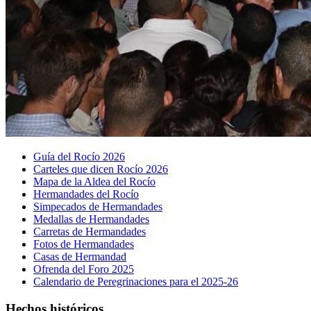
Guía del Rocío 2026
Carteles que dicen Rocío 2026
Mapa de la Aldea del Rocío
Hermandades del Rocío
Simpecados de Hermandades
Medallas de Hermandades
Carretas de Hermandades
Fotos de Hermandades
Casas de Hermandad
Ofrenda del Foro 2025
Calendario de Peregrinaciones para el 2025-26
Hechos históricos