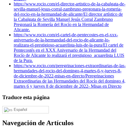
https://www.rocio.com/el-director-artistico-de-la-cabalgata-de-
sevilla-manuel-jesus-corral-zambruno-pregonara-la-romeria-
del-rocio-en-la-hermandad-de-alicante/
El director artístico de
la Cabalgata de Sevilla Manuel Jesús Corral Zambruno
Pregonará la Romería del Rocío en la Hermandad de
Alicante.
https://www.rocio.com/el-cartel-de-pentecostes-en-el-xxx-
aniversario-de-la-hermandad-del-rocio-de-alicante-lo-
realizara-el-prestigioso-acuarelista-luis-de-la-pura/
El cartel de
Pentecostés en el XXX Aniversario de la Hermandad del
Rocío de Alicante lo realizará el prestigioso acuarelista LUIS
de la Pura.
https://www.rocio.com/peregrinaciones-extraordinarias-de-las-
hermandades-del-rocio-del-domingo-4-martes-6-y-jueves-8-
de-diciembre-de-2022-misas-en-directo/
Peregrinaciones
Extraordinarias de las Hermandades del Rocío del domingo 4,
martes 6 y jueves 8 de diciembre de 2022- Misas en Directo
Traduce esta página
Español
Navegación de Artículos