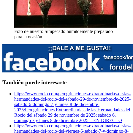
Foto de nuestro Simpecado humildemente preparado
para la ocasión
También puede interesarte
https://www.rocio.com/peregrinaciones-extraordinarias-de-las-
hermandades-del-rocio-del-sabado-29-de-noviembre-de-2025-
sabado-6-domingo-7-y-lunes-8-de-diciembre-
2025/
Peregrinaciones Extraordinarias de las Hermandades del
Rocío del sábado 29 de noviembre de 2025; sábado 6,
domingo 7 y lunes 8 de diciembre 2025 – EN DIRECTO
https://www.rocio.com/peregrinaciones-extraordinarias-de-las-
hermandades-del-rocio-del-viernes-6-sabado-7-y-domingo-8-