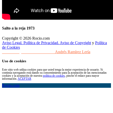
Salto a la reja 1973
Copyright © 2026 Rocio.com
Aviso Legal. Política de Privacidad. Aviso de Copyright
y
Política
de Cookies
Desarrollo y Diseño Web Sevilla
Andrés Ramírez Lería
Uso de cookies
Este sitio web utiliza cookies para que usted tenga la mejor experiencia de usuario. Si
continúa navegando está dando su consentimiento para la aceptación de las mencionadas
cookies y la aceptación de nuestra
política de cookies
, pinche el enlace para mayor
información.
ACEPTAR
Rocio.com