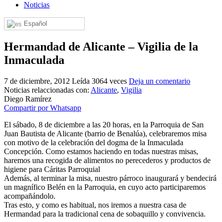
Noticias
El traslado cada siete años
Español
¿Cuales son los actos principales que se celebran en el
Rocío?
Hermandad de Alicante – Vigilia de la
Quiero hacer el camino,¿que tengo que hacer?
Inmaculada
En el Rocío, ¿dónde me alojo?
7 de diciembre, 2012
Leída 3064 veces
Deja un comentario
Noticias relaccionadas con:
Alicante
,
Vigilia
Diego Ramírez
Compartir por Whatsapp
El sábado, 8 de diciembre a las 20 horas, en la Parroquia de San
Juan Bautista de Alicante (barrio de Benalúa), celebraremos misa
con motivo de la celebración del dogma de la Inmaculada
Concepción. Como estamos haciendo en todas nuestras misas,
haremos una recogida de alimentos no perecederos y productos de
higiene para Cáritas Parroquial
Además, al terminar la misa, nuestro párroco inaugurará y bendecirá
un magnífico Belén en la Parroquia, en cuyo acto participaremos
acompañándolo.
Tras esto, y como es habitual, nos iremos a nuestra casa de
Hermandad para la tradicional cena de sobaquillo y convivencia.