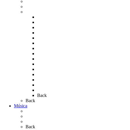
La Virgen en el Simpecado
Carteles del Rocío
Fotos de la romería
Rocío 2005
Rocío 2006
Rocío 2007
Rocío 2008
Rocío 2009
Rocío 2010
Rocío 2011
Rocío 2012
Rocío 2013
Rocío 2017
Rocio 2015
Rocío 2018
Rocío 2019
Rocío 2022
Rocío 2023
Back
Back
Música
Sevillanas
Salves a La Virgen del Rocío
Videos
Back