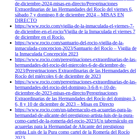
de-diciembre-2024-misas-en-directo/
Peregrinaciones
Extraordinarias de las Hermandades del Rocío del viernes 6,
sábado 7 y domingo 8 de diciembre 2024 – MISAS EN
DIRECTO
https://www.rocio.com/vigilia-de-la-inmaculada-el-viernes-7-
de-diciembre-en-el-rocio/
Vigilia de la Inmaculada el viernes 7
de diciembre en el Rocío.
https://www.rocio.com/santuario-del-rocio-vigilia-de-la-
inmaculada-concepcion-2023/
Santuario del Rocío – Vigilia de
la Inmaculada Concepción 2023
https://www.rocio.com/peregrinaciones-extraordinarias-de-las-
hermandades-del-rocio-del-miercoles-6-de-diciembre-de-
2023/
Peregrinaciones Extraordinarias de las Hermandades del
Rocío del miércoles 6 de diciembre de 2023
https://www.rocio.com/peregrinaciones-extraordinarias-de-las-
hermandades-del-rocio-del-domingo-3-6-8-y-10-de-
diciembre-de-2023-misas-en-directo/
Peregrinaciones
Extraordinarias de las Hermandades del Rocío del domingo 3,
6, 8 y 10 de diciembre de 2023 – Misas en Directo
https://www.rocio.com/un-tabernaculo-en-acuarelas-para-la-
hermandad-de-alicante-del-prestigioso-artista-luis-de-la-pura-
como-cartel-de-la-romeria-del-rocio-2023/
Un tabernáculo en
acuarelas para la Hermandad de Alicante del prestigioso
artista Luis de la Pura como cartel de la Romería del Rocío
2023.