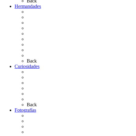
Back
Hermandades
Situación de Simpecados 2026
Carteles Rocío 2026
Hermandades y Agrupaciones
Presentación de Hermandades 2026
Los Simpecados Hdades. Filiales
Simpecados Hdades. No Filiales
Las Medallas
Las Carretas
Las Casas de Hermandad
Back
Curiosidades
Las abuelas almonteñas
El techo de la Ermita
Exvotos del Rocío
Saca de Yeguas 2025
El Rocío Chico
Más curiosidades…
Back
Fotografías
Galería Fotográfica
Fotos antiguas
Fotos de Las Carretas
Fotos de la Virgen