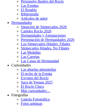
Personajes Ilustres del Rocío
Las Ermitas
El Retablo
Bibliografía
Artículos de autor
Hermandades
Situación de Simpecados 2026
Carteles Rocío 2026
Hermandades y Agrupaciones
Presentación de Hermandades 2026
Los Simpecados Hdades. Filiales
Simpecados Hdades. No Filiales
Las Medallas
Las Carretas
Las Casas de Hermandad
Curiosidades
Las abuelas almonteñas
El techo de la Ermita
Exvotos del Rocío
Saca de Yeguas 2025
El Rocío Chico
Más curiosidades…
Fotografías
Galería Fotográfica
Fotos antiguas