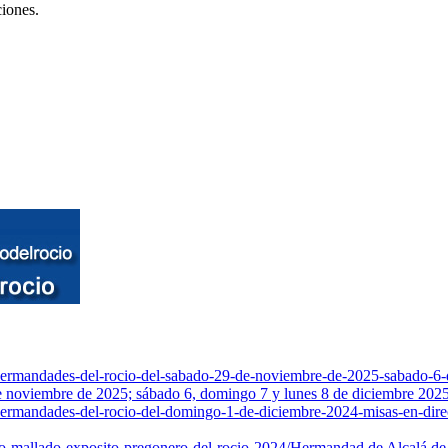
iones.
s-hermandades-del-rocio-del-sabado-29-de-noviembre-de-2025-sabado-6
 de noviembre de 2025; sábado 6, domingo 7 y lunes 8 de diciembre 
-hermandades-del-rocio-del-domingo-1-de-diciembre-2024-misas-en-dire
o-mallado-exposito-pregonero-del-rocio-2024/
Hermandad de Alcalá de 