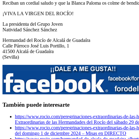
Reciban un cordial saludo y que la Blanca Paloma os colme de bendic
¡VIVA LA VIRGEN DEL ROCÍO!
La presidenta del Grupo Joven
Natividad Sánchez Sánchez
Hermandad del Rocío de Alcalá de Guadaíra
Calle Párroco José Luis Portillo, 1
41500 Alcalá de Guadaíra
(Sevilla)
También puede interesarte
https://www.rocio.com/peregrinaciones-extraordinarias-de-la
Extraordinarias de las Hermandades del Rocío del sábado 29
https://www.rocio.com/peregrinaciones-extraordinarias-de-las
del domingo 1 de diciembre 2024 – Misas en DIRECTO
https://www.rocio.com/hermandad-de-alcala-de-guadaira-albert