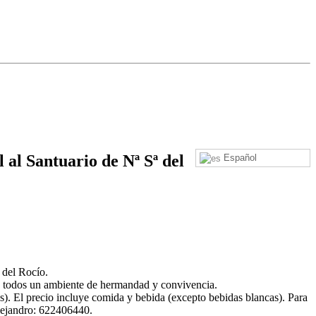
al Santuario de Nª Sª del
Español
 del Rocío.
e todos un ambiente de hermandad y convivencia.
ños). El precio incluye comida y bebida (excepto bebidas blancas). Para
Alejandro: 622406440.