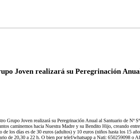
po Joven realizará su Peregrinación Anual 
tro Grupo Joven realizará su Peregrinación Anual al Santuario de Nª Sª
juntos caminemos hacia Nuestra Madre y su Bendito Hijo, creando entr
io de los días es de 30 euros (adultos) y 10 euros (niños hasta los 15 a
horario de 20,30 a 22 h. O bien por telef/whatsapp a Nati: 650259098 o 