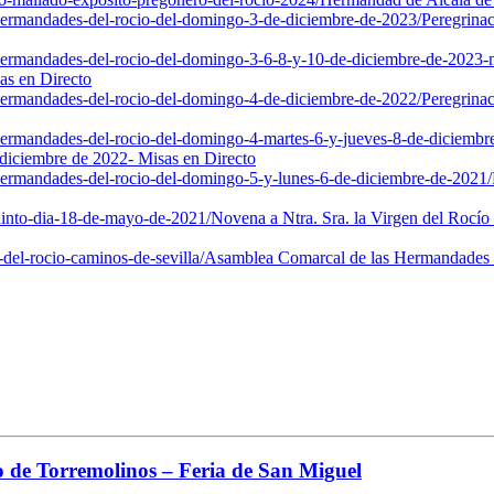
-hermandades-del-rocio-del-domingo-3-de-diciembre-de-2023/
Peregrina
-hermandades-del-rocio-del-domingo-3-6-8-y-10-de-diciembre-de-2023-m
as en Directo
-hermandades-del-rocio-del-domingo-4-de-diciembre-de-2022/
Peregrina
-hermandades-del-rocio-del-domingo-4-martes-6-y-jueves-8-de-diciembr
diciembre de 2022- Misas en Directo
-hermandades-del-rocio-del-domingo-5-y-lunes-6-de-diciembre-de-2021/
quinto-dia-18-de-mayo-de-2021/
Novena a Ntra. Sra. la Virgen del Rocío
el-rocio-caminos-de-sevilla/
Asamblea Comarcal de las Hermandades 
ío de Torremolinos – Feria de San Miguel