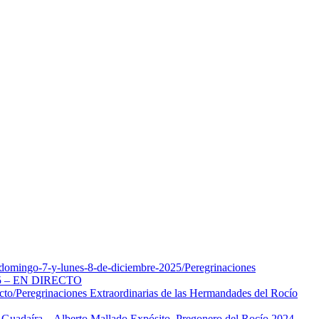
-domingo-7-y-lunes-8-de-diciembre-2025/
Peregrinaciones
2025 – EN DIRECTO
cto/
Peregrinaciones Extraordinarias de las Hermandades del Rocío
Guadaíra – Alberto Mallado Expósito, Pregonero del Rocío 2024