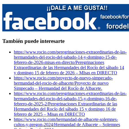
También puede interesarte
https://www.rocio.com/peregrinaciones-extraordinarias-de-las-
hermandades-del-rocio-del-sabado-14-y-domingo-15-de-
febrero-de-2026-misas-en-directo/
Peregrinaciones
Extraordinarias de las Hermandades del Rocío del sábado 14
y domingo 15 de febrero de 2026 – MIsas en DIRECTO
https://www.rocio.com/proyecto-de-nuevo-simpecado-
hermandad-del-rocio-de-albacete/
Proyecto de nuevo
Simpecado – Hermandad del Rocío de Albacete.
https://www.rocio.com/peregrinaciones-extraordinarias-de-las-
hermandades-del-rocio-del-sabado-15-y-domingo-16-de-
febrero-de-2025-2/
Peregrinaciones Extraordinarias de las
Hermandades del Rocío del sábado 15 y domingo 16 de
febrero de 2025 – Misas en DIRECTO
https://www.rocio.com/hermandad-de-albacete-solemnes-
cultos-y-pregon-2024/
Hermandad de Albacete – Solemnes