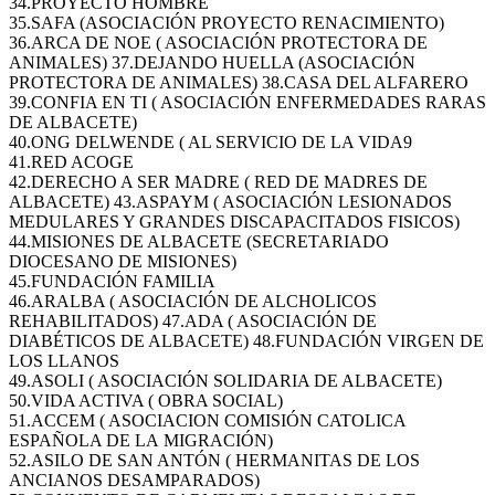
34.PROYECTO HOMBRE
35.SAFA (ASOCIACIÓN PROYECTO RENACIMIENTO)
36.ARCA DE NOE ( ASOCIACIÓN PROTECTORA DE
ANIMALES) 37.DEJANDO HUELLA (ASOCIACIÓN
PROTECTORA DE ANIMALES) 38.CASA DEL ALFARERO
39.CONFIA EN TI ( ASOCIACIÓN ENFERMEDADES RARAS
DE ALBACETE)
40.ONG DELWENDE ( AL SERVICIO DE LA VIDA9
41.RED ACOGE
42.DERECHO A SER MADRE ( RED DE MADRES DE
ALBACETE) 43.ASPAYM ( ASOCIACIÓN LESIONADOS
MEDULARES Y GRANDES DISCAPACITADOS FISICOS)
44.MISIONES DE ALBACETE (SECRETARIADO
DIOCESANO DE MISIONES)
45.FUNDACIÓN FAMILIA
46.ARALBA ( ASOCIACIÓN DE ALCHOLICOS
REHABILITADOS) 47.ADA ( ASOCIACIÓN DE
DIABÉTICOS DE ALBACETE) 48.FUNDACIÓN VIRGEN DE
LOS LLANOS
49.ASOLI ( ASOCIACIÓN SOLIDARIA DE ALBACETE)
50.VIDA ACTIVA ( OBRA SOCIAL)
51.ACCEM ( ASOCIACION COMISIÓN CATOLICA
ESPAÑOLA DE LA MIGRACIÓN)
52.ASILO DE SAN ANTÓN ( HERMANITAS DE LOS
ANCIANOS DESAMPARADOS)