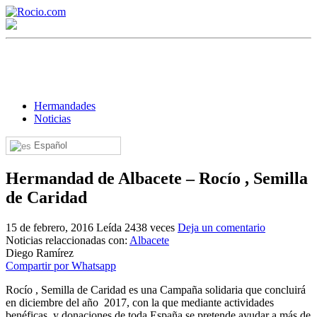
Hermandades
Noticias
Español
¡Bienvenido! Soy el asistente virtual de rocio.com.
Hermandad de Albacete – Rocío , Semilla
¿En qué puedo ayudarte?
de Caridad
15 de febrero, 2016
Leída 2438 veces
Deja un comentario
Historia de la Virgen del Rocío
Noticias relaccionadas con:
Albacete
Diego Ramírez
¿Cuándo es la romería del Rocío?
Compartir por Whatsapp
¿Cuántas hermandades participan en la romería?
Rocío , Semilla de Caridad es una Campaña solidaria que concluirá
en diciembre del año 2017, con la que mediante actividades
¿Cuándo se construyó la primera ermita?
benéficas, y donaciones de toda España se pretende ayudar a más de