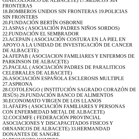
GINECOLOGICO DE ALBACETE) 17.MEDICOS SIN
FRONTERAS
18.BOMBEROS UNIDOS SIN FRONTERAS 19.POLICIAS
SIN FRONTERS
20.FUNDACIÓN BERTÍN OSBORNE
21.ASPAS ( ASOCIACIÓN PADRES NIÑOS SORDOS)
22.FUNDACIÓN EL SEMBRADOR
23.ACEPAIN ( ASOCIACIÓN COSTURA EN LA PIEL EN
APOYO A LA UNIDAD DE INVESTIGACIÓN DE CANCER
DE ALBACETE)
24.AFEPAB ( ASOCIACION FAMILIARES Y ENFERMOS DE
PARKINSON DE ALBACETE)
25.PACEAL ( ASOCIACIÓN PADRES DE PARALITICOS
CELEBRALES DE ALBACETE)
26.ASOCIACIÓN ESPAÑOLA ESCLEROSIS MULTIPLE
27.ASPRONA
28.COTOLENGO ( INSTITUCIÓN SAGRADO CORAZÓN DE
JESÚS) 29.FUNDACIÓN BANCO DE ALIMENTOS
30.ECONOMATO VIRGEN DE LOS LLANOS
31.AFAEPS ( ASOCIACIÓN FAMILIARES Y PERSONAS
CON ENFERMEDAD METAL DE ALBACETE)
32.COCEMFE ( FEDERACIÓN PROVINCIAL
ASOCIACIONES Y DISCAPACITADOS FISICOS Y
ORNANICOS DE ALBACETE) 33.HERMANDAD
DONANTES DE SANGRE