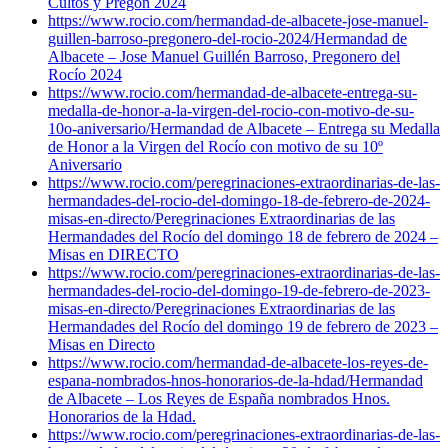
Cultos y Pregón 2024
https://www.rocio.com/hermandad-de-albacete-jose-manuel-
guillen-barroso-pregonero-del-rocio-2024/
Hermandad de
Albacete – Jose Manuel Guillén Barroso, Pregonero del
Rocío 2024
https://www.rocio.com/hermandad-de-albacete-entrega-su-
medalla-de-honor-a-la-virgen-del-rocio-con-motivo-de-su-
10o-aniversario/
Hermandad de Albacete – Entrega su Medalla
de Honor a la Virgen del Rocío con motivo de su 10º
Aniversario
https://www.rocio.com/peregrinaciones-extraordinarias-de-las-
hermandades-del-rocio-del-domingo-18-de-febrero-de-2024-
misas-en-directo/
Peregrinaciones Extraordinarias de las
Hermandades del Rocío del domingo 18 de febrero de 2024 –
Misas en DIRECTO
https://www.rocio.com/peregrinaciones-extraordinarias-de-las-
hermandades-del-rocio-del-domingo-19-de-febrero-de-2023-
misas-en-directo/
Peregrinaciones Extraordinarias de las
Hermandades del Rocío del domingo 19 de febrero de 2023 –
Misas en Directo
https://www.rocio.com/hermandad-de-albacete-los-reyes-de-
espana-nombrados-hnos-honorarios-de-la-hdad/
Hermandad
de Albacete – Los Reyes de España nombrados Hnos.
Honorarios de la Hdad.
https://www.rocio.com/peregrinaciones-extraordinarias-de-las-