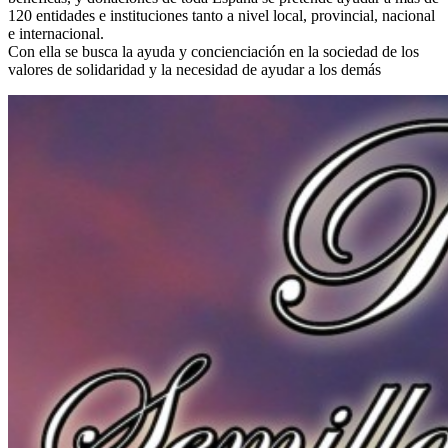
120 entidades e instituciones tanto a nivel local, provincial, nacional
El traslado cada siete años
e internacional.
Con ella se busca la ayuda y concienciación en la sociedad de los
¿Cuales son los actos principales que se celebran en el
valores de solidaridad y la necesidad de ayudar a los demás
Rocío?
Quiero hacer el camino,¿que tengo que hacer?
En el Rocío, ¿dónde me alojo?