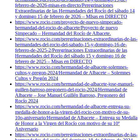
febrero-de-2026-misas-en-directo/
Peregrinaciones
Extraordinarias de las Hermandades del Rocío del sábado 14
y domingo 15 de febrero de 2026 – MIsas en DIRECTO
https://www.rocio.com/proyecto-de-nuevo-simpecado-
hermandad-del-rocio-de-albacete/
Proyecto de nuevo
Simpecado – Hermandad del Rocío de Albacete.
https://www.rocio.com/peregrinaciones-extraordinarias-de-las-
hermandades-del-rocio-del-sabado-15-y-domingo-16-de-
febrero-de-2025-2/
Peregrinaciones Extraordinarias de las
Hermandades del Rocío del sábado 15 y domingo 16 de
febrero de 2025 – Misas en DIRECTO
https://www.rocio.com/hermandad-de-albacete-solemnes-
cultos-y-pregon-2024/
Hermandad de Albacete – Solemnes
Cultos y Pregón 2024
https://www.rocio.com/hermandad-de-albacete-jose-manuel-
guillen-barroso-pregonero-del-rocio-2024/
Hermandad de
Albacete – Jose Manuel Guillén Barroso, Pregonero del
Rocío 2024
https://www.rocio.com/hermandad-de-albacete-entrega-su-
medalla-de-honor-a-la-virgen-del-rocio-con-motivo-de-su-
10o-aniversario/
Hermandad de Albacete – Entrega su Medalla
de Honor a la Virgen del Rocío con motivo de su 10º
Aniversario
https://www.rocio.com/peregrinaciones-extraordinarias-de-las-