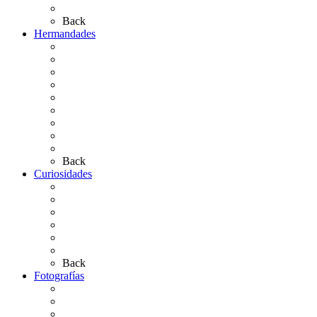
Artículos de autor
Back
Hermandades
Situación de Simpecados 2026
Carteles Rocío 2026
Hermandades y Agrupaciones
Presentación de Hermandades 2026
Los Simpecados Hdades. Filiales
Simpecados Hdades. No Filiales
Las Medallas
Las Carretas
Las Casas de Hermandad
Back
Curiosidades
Las abuelas almonteñas
El techo de la Ermita
Exvotos del Rocío
Saca de Yeguas 2025
El Rocío Chico
Más curiosidades…
Back
Fotografías
Galería Fotográfica
Fotos antiguas
Fotos de Las Carretas