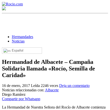
Hermandades
Noticias
Español
¡Bienvenido! Soy el asistente virtual de rocio.com.
Hermandad de Albacete – Campaña
¿En qué puedo ayudarte?
Solidaria llamada «Rocío, Semilla de
Caridad»
Historia de la Virgen del Rocío
16 de enero, 2017
Leída 2246 veces
Deja un comentario
¿Cuándo es la romería del Rocío?
Noticias relaccionadas con:
Albacete
Diego Ramírez
¿Cuántas hermandades participan en la romería?
Compartir por Whatsapp
¿Cuándo se construyó la primera ermita?
La Hermandad de Nuestra Señora del Rocío de Albacete comienza