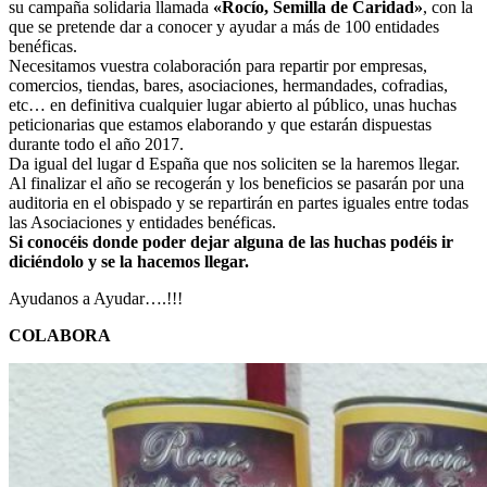
su campaña solidaria llamada
«Rocío, Semilla de Caridad»
, con la
El traslado cada siete años
que se pretende dar a conocer y ayudar a más de 100 entidades
benéficas.
¿Cuales son los actos principales que se celebran en el
Necesitamos vuestra colaboración para repartir por empresas,
Rocío?
comercios, tiendas, bares, asociaciones, hermandades, cofradias,
etc… en definitiva cualquier lugar abierto al público, unas huchas
Quiero hacer el camino,¿que tengo que hacer?
peticionarias que estamos elaborando y que estarán dispuestas
durante todo el año 2017.
En el Rocío, ¿dónde me alojo?
Da igual del lugar d España que nos soliciten se la haremos llegar.
Al finalizar el año se recogerán y los beneficios se pasarán por una
auditoria en el obispado y se repartirán en partes iguales entre todas
las Asociaciones y entidades benéficas.
Si conocéis donde poder dejar alguna de las huchas podéis ir
diciéndolo y se la hacemos llegar.
Ayudanos a Ayudar….!!!
COLABORA