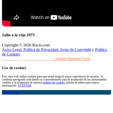
Salto a la reja 1973
Copyright © 2026 Rocio.com
Aviso Legal. Política de Privacidad. Aviso de Copyright
y
Política
de Cookies
Desarrollo y Diseño Web Sevilla
Andrés Ramírez Lería
Uso de cookies
Este sitio web utiliza cookies para que usted tenga la mejor experiencia de usuario. Si
continúa navegando está dando su consentimiento para la aceptación de las mencionadas
cookies y la aceptación de nuestra
política de cookies
, pinche el enlace para mayor
información.
ACEPTAR
Rocio.com