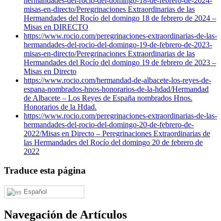
hermandades-del-rocio-del-domingo-18-de-febrero-de-2024-
misas-en-directo/
Peregrinaciones Extraordinarias de las
Hermandades del Rocío del domingo 18 de febrero de 2024 –
Misas en DIRECTO
https://www.rocio.com/peregrinaciones-extraordinarias-de-las-
hermandades-del-rocio-del-domingo-19-de-febrero-de-2023-
misas-en-directo/
Peregrinaciones Extraordinarias de las
Hermandades del Rocío del domingo 19 de febrero de 2023 –
Misas en Directo
https://www.rocio.com/hermandad-de-albacete-los-reyes-de-
espana-nombrados-hnos-honorarios-de-la-hdad/
Hermandad
de Albacete – Los Reyes de España nombrados Hnos.
Honorarios de la Hdad.
https://www.rocio.com/peregrinaciones-extraordinarias-de-las-
hermandades-del-rocio-del-domingo-20-de-febrero-de-
2022/
Misas en Directo – Peregrinaciones Extraordinarias de
las Hermandades del Rocío del domingo 20 de febrero de
2022
Traduce esta página
Español
Navegación de Artículos