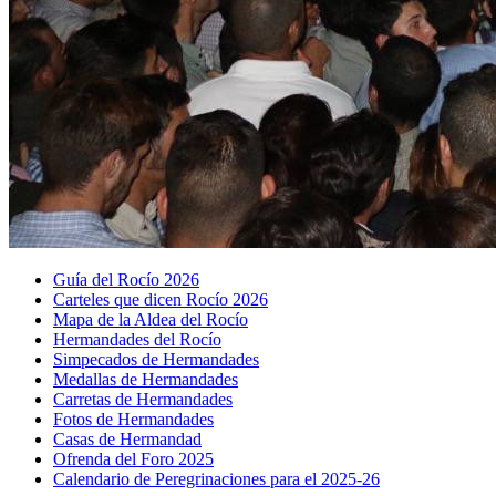
Guía del Rocío 2026
Carteles que dicen Rocío 2026
Mapa de la Aldea del Rocío
Hermandades del Rocío
Simpecados de Hermandades
Medallas de Hermandades
Carretas de Hermandades
Fotos de Hermandades
Casas de Hermandad
Ofrenda del Foro 2025
Calendario de Peregrinaciones para el 2025-26