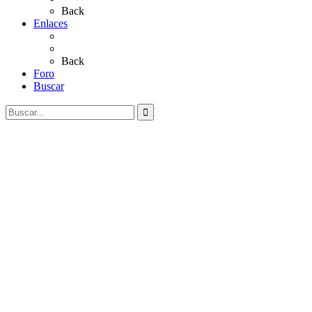
Back
Enlaces
Al Rocío
Coros Rocieros
Back
Foro
Buscar