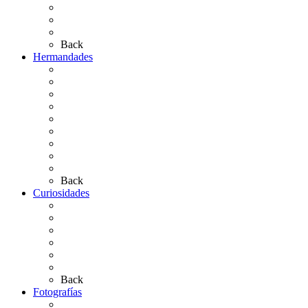
El Retablo
Bibliografía
Artículos de autor
Back
Hermandades
Situación de Simpecados 2026
Carteles Rocío 2026
Hermandades y Agrupaciones
Presentación de Hermandades 2026
Los Simpecados Hdades. Filiales
Simpecados Hdades. No Filiales
Las Medallas
Las Carretas
Las Casas de Hermandad
Back
Curiosidades
Las abuelas almonteñas
El techo de la Ermita
Exvotos del Rocío
Saca de Yeguas 2025
El Rocío Chico
Más curiosidades…
Back
Fotografías
Galería Fotográfica