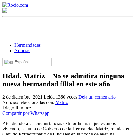
Hermandades
Noticias
Español
¡Bienvenido! Soy el asistente virtual de rocio.com.
Hdad. Matriz – No se admitirá ninguna
¿En qué puedo ayudarte?
nueva hermandad filial en este año
2 de diciembre, 2021
Leída 1360 veces
Deja un comentario
Historia de la Virgen del Rocío
Noticias relaccionadas con:
Matriz
Diego Ramírez
¿Cuándo es la romería del Rocío?
Compartir por Whatsapp
¿Cuántas hermandades participan en la romería?
Atendiendo a las circunstancias extraordinarias que estamos
viviendo, la Junta de Gobierno de la Hermandad Matriz, reunida en
¿Cuándo se construyó la primera ermita?
Cabildo Extraordinario de Oficiales en la noche de ayer, ha