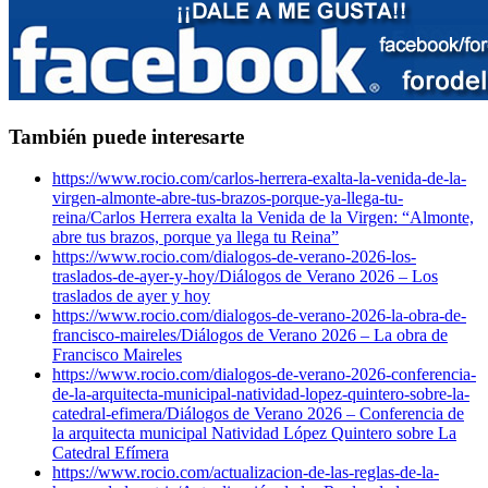
También puede interesarte
https://www.rocio.com/carlos-herrera-exalta-la-venida-de-la-
virgen-almonte-abre-tus-brazos-porque-ya-llega-tu-
reina/
Carlos Herrera exalta la Venida de la Virgen: “Almonte,
abre tus brazos, porque ya llega tu Reina”
https://www.rocio.com/dialogos-de-verano-2026-los-
traslados-de-ayer-y-hoy/
Diálogos de Verano 2026 – Los
traslados de ayer y hoy
https://www.rocio.com/dialogos-de-verano-2026-la-obra-de-
francisco-maireles/
Diálogos de Verano 2026 – La obra de
Francisco Maireles
https://www.rocio.com/dialogos-de-verano-2026-conferencia-
de-la-arquitecta-municipal-natividad-lopez-quintero-sobre-la-
catedral-efimera/
Diálogos de Verano 2026 – Conferencia de
la arquitecta municipal Natividad López Quintero sobre La
Catedral Efímera
https://www.rocio.com/actualizacion-de-las-reglas-de-la-