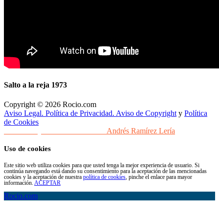
Salto a la reja 1973
Copyright © 2026 Rocio.com
Aviso Legal. Política de Privacidad. Aviso de Copyright
y
Política
de Cookies
Desarrollo y Diseño Web Sevilla
Andrés Ramírez Lería
Uso de cookies
Este sitio web utiliza cookies para que usted tenga la mejor experiencia de usuario. Si
continúa navegando está dando su consentimiento para la aceptación de las mencionadas
cookies y la aceptación de nuestra
política de cookies
, pinche el enlace para mayor
información.
ACEPTAR
Rocio.com