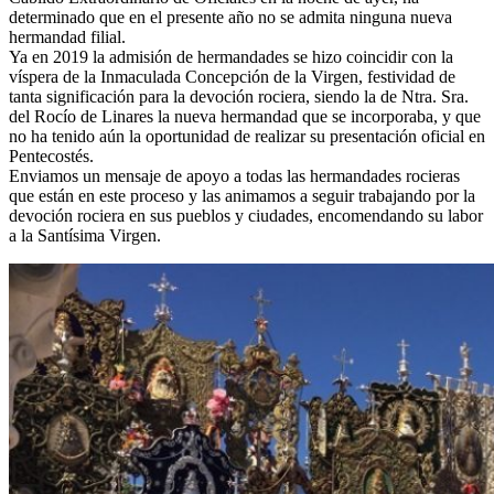
determinado que en el presente año no se admita ninguna nueva
El traslado cada siete años
hermandad filial.
Ya en 2019 la admisión de hermandades se hizo coincidir con la
¿Cuales son los actos principales que se celebran en el
víspera de la Inmaculada Concepción de la Virgen, festividad de
Rocío?
tanta significación para la devoción rociera, siendo la de Ntra. Sra.
Quiero hacer el camino,¿que tengo que hacer?
del Rocío de Linares la nueva hermandad que se incorporaba, y que
no ha tenido aún la oportunidad de realizar su presentación oficial en
En el Rocío, ¿dónde me alojo?
Pentecostés.
Enviamos un mensaje de apoyo a todas las hermandades rocieras
que están en este proceso y las animamos a seguir trabajando por la
devoción rociera en sus pueblos y ciudades, encomendando su labor
a la Santísima Virgen.