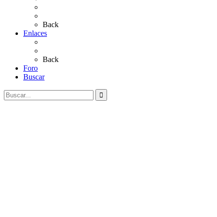
Salves a La Virgen del Rocío
Videos
Back
Enlaces
Al Rocío
Coros Rocieros
Back
Foro
Buscar