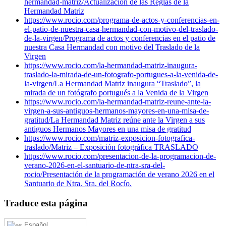
hermandad-matriz/
Actualización de las Reglas de la
Hermandad Matriz
https://www.rocio.com/programa-de-actos-y-conferencias-en-
el-patio-de-nuestra-casa-hermandad-con-motivo-del-traslado-
de-la-virgen/
Programa de actos y conferencias en el patio de
nuestra Casa Hermandad con motivo del Traslado de la
Virgen
https://www.rocio.com/la-hermandad-matriz-inaugura-
traslado-la-mirada-de-un-fotografo-portugues-a-la-venida-de-
la-virgen/
La Hermandad Matriz inaugura “Traslado”, la
mirada de un fotógrafo portugués a la Venida de la Virgen
https://www.rocio.com/la-hermandad-matriz-reune-ante-la-
virgen-a-sus-antiguos-hermanos-mayores-en-una-misa-de-
gratitud/
La Hermandad Matriz reúne ante la Virgen a sus
antiguos Hermanos Mayores en una misa de gratitud
https://www.rocio.com/matriz-exposicion-fotografica-
traslado/
Matriz – Exposición fotográfica TRASLADO
https://www.rocio.com/presentacion-de-la-programacion-de-
verano-2026-en-el-santuario-de-ntra-sra-del-
rocio/
Presentación de la programación de verano 2026 en el
Santuario de Ntra. Sra. del Rocío.
Traduce esta página
Español