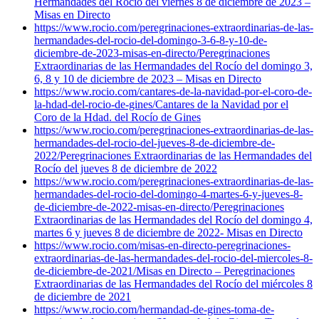
Hermandades del Rocío del viernes 8 de diciembre de 2023 –
Misas en Directo
https://www.rocio.com/peregrinaciones-extraordinarias-de-las-
hermandades-del-rocio-del-domingo-3-6-8-y-10-de-
diciembre-de-2023-misas-en-directo/
Peregrinaciones
Extraordinarias de las Hermandades del Rocío del domingo 3,
6, 8 y 10 de diciembre de 2023 – Misas en Directo
https://www.rocio.com/cantares-de-la-navidad-por-el-coro-de-
la-hdad-del-rocio-de-gines/
Cantares de la Navidad por el
Coro de la Hdad. del Rocío de Gines
https://www.rocio.com/peregrinaciones-extraordinarias-de-las-
hermandades-del-rocio-del-jueves-8-de-diciembre-de-
2022/
Peregrinaciones Extraordinarias de las Hermandades del
Rocío del jueves 8 de diciembre de 2022
https://www.rocio.com/peregrinaciones-extraordinarias-de-las-
hermandades-del-rocio-del-domingo-4-martes-6-y-jueves-8-
de-diciembre-de-2022-misas-en-directo/
Peregrinaciones
Extraordinarias de las Hermandades del Rocío del domingo 4,
martes 6 y jueves 8 de diciembre de 2022- Misas en Directo
https://www.rocio.com/misas-en-directo-peregrinaciones-
extraordinarias-de-las-hermandades-del-rocio-del-miercoles-8-
de-diciembre-de-2021/
Misas en Directo – Peregrinaciones
Extraordinarias de las Hermandades del Rocío del miércoles 8
de diciembre de 2021
https://www.rocio.com/hermandad-de-gines-toma-de-