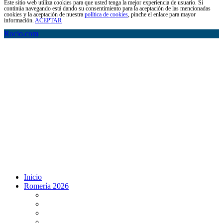
Este sitio web utiliza cookies para que usted tenga la mejor experiencia de usuario. Si
continúa navegando está dando su consentimiento para la aceptación de las mencionadas
cookies y la aceptación de nuestra
política de cookies
, pinche el enlace para mayor
información.
ACEPTAR
Rocio.com
Inicio
Romería 2026
Programa Romería 2026
Salto de la reja 2026
Salida y Entrada de la Virgen 2026
Presentación Hdades EN DIRECTO