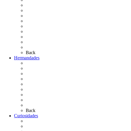
El Rocío Chico
El Traslado
El Camino Europeo
¿Qué sabes del Rocío?
Personajes Ilustres del Rocío
Las Ermitas
El Retablo
Bibliografía
Artículos de autor
Back
Hermandades
Situación de Simpecados 2026
Carteles Rocío 2026
Hermandades y Agrupaciones
Presentación de Hermandades 2026
Los Simpecados Hdades. Filiales
Simpecados Hdades. No Filiales
Las Medallas
Las Carretas
Las Casas de Hermandad
Back
Curiosidades
Las abuelas almonteñas
El techo de la Ermita