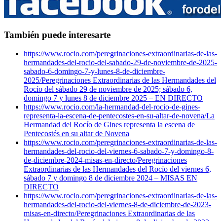
También puede interesarte
https://www.rocio.com/peregrinaciones-extraordinarias-de-las-
hermandades-del-rocio-del-sabado-29-de-noviembre-de-2025-
sabado-6-domingo-7-y-lunes-8-de-diciembre-
2025/
Peregrinaciones Extraordinarias de las Hermandades del
Rocío del sábado 29 de noviembre de 2025; sábado 6,
domingo 7 y lunes 8 de diciembre 2025 – EN DIRECTO
https://www.rocio.com/la-hermandad-del-rocio-de-gines-
representa-la-escena-de-pentecostes-en-su-altar-de-novena/
La
Hermandad del Rocío de Gines representa la escena de
Pentecostés en su altar de Novena
https://www.rocio.com/peregrinaciones-extraordinarias-de-las-
hermandades-del-rocio-del-viernes-6-sabado-7-y-domingo-8-
de-diciembre-2024-misas-en-directo/
Peregrinaciones
Extraordinarias de las Hermandades del Rocío del viernes 6,
sábado 7 y domingo 8 de diciembre 2024 – MISAS EN
DIRECTO
https://www.rocio.com/peregrinaciones-extraordinarias-de-las-
hermandades-del-rocio-del-viernes-8-de-diciembre-de-2023-
misas-en-directo/
Peregrinaciones Extraordinarias de las