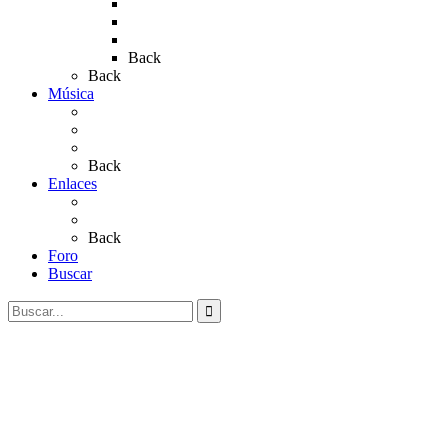
Rocío 2019
Rocío 2022
Rocío 2023
Back
Back
Música
Sevillanas
Salves a La Virgen del Rocío
Videos
Back
Enlaces
Al Rocío
Coros Rocieros
Back
Foro
Buscar