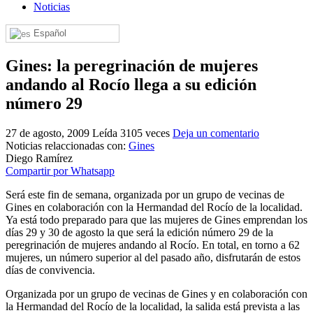
Noticias
El traslado cada siete años
Español
¿Cuales son los actos principales que se celebran en el
Rocío?
Gines: la peregrinación de mujeres
Quiero hacer el camino,¿que tengo que hacer?
andando al Rocío llega a su edición
En el Rocío, ¿dónde me alojo?
número 29
27 de agosto, 2009
Leída 3105 veces
Deja un comentario
Noticias relaccionadas con:
Gines
Diego Ramírez
Compartir por Whatsapp
Será este fin de semana, organizada por un grupo de vecinas de
Gines en colaboración con la Hermandad del Rocío de la localidad.
Ya está todo preparado para que las mujeres de Gines emprendan los
días 29 y 30 de agosto la que será la edición número 29 de la
peregrinación de mujeres andando al Rocío. En total, en torno a 62
mujeres, un número superior al del pasado año, disfrutarán de estos
días de convivencia.
Organizada por un grupo de vecinas de Gines y en colaboración con
la Hermandad del Rocío de la localidad, la salida está prevista a las