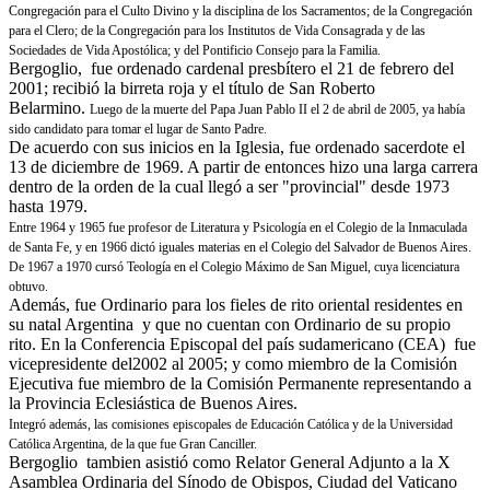
Congregación para el Culto Divino y la disciplina de los Sacramentos; de la Congregación
para el Clero; de la Congregación para los Institutos de Vida Consagrada y de las
Sociedades de Vida Apostólica; y del Pontificio Consejo para la Familia.
Bergoglio, fue ordenado cardenal presbítero el 21 de febrero del
2001; recibió la birreta roja y el título de San Roberto
Belarmino.
Luego de la muerte del Papa Juan Pablo II el 2 de abril de 2005, ya había
sido candidato para tomar el lugar de Santo Padre.
De acuerdo con sus inicios en la Iglesia, fue ordenado sacerdote el
13 de diciembre de 1969. A partir de entonces hizo una larga carrera
dentro de la orden de la cual llegó a ser "provincial" desde 1973
hasta 1979.
Entre 1964 y 1965 fue profesor de Literatura y Psicología en el Colegio de la Inmaculada
de Santa Fe, y en 1966 dictó iguales materias en el Colegio del Salvador de Buenos Aires.
De 1967 a 1970 cursó Teología en el Colegio Máximo de San Miguel, cuya licenciatura
obtuvo.
Además, fue Ordinario para los fieles de rito oriental residentes en
su natal Argentina y que no cuentan con Ordinario de su propio
rito. En la Conferencia Episcopal del país sudamericano (CEA) fue
vicepresidente del2002 al 2005; y como miembro de la Comisión
Ejecutiva fue miembro de la Comisión Permanente representando a
la Provincia Eclesiástica de Buenos Aires.
Integró además, las comisiones episcopales de Educación Católica y de la Universidad
Católica Argentina, de la que fue Gran Canciller.
Bergoglio tambien asistió como Relator General Adjunto a la X
Asamblea Ordinaria del Sínodo de Obispos, Ciudad del Vaticano