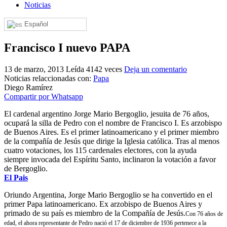
Noticias
El traslado cada siete años
Español
¿Cuales son los actos principales que se celebran en el
Rocío?
Francisco I nuevo PAPA
Quiero hacer el camino,¿que tengo que hacer?
13 de marzo, 2013
Leída 4142 veces
Deja un comentario
En el Rocío, ¿dónde me alojo?
Noticias relaccionadas con:
Papa
Diego Ramírez
Compartir por Whatsapp
El cardenal argentino Jorge Mario Bergoglio, jesuita de 76 años,
ocupará la silla de Pedro con el nombre de Francisco I. Es arzobispo
de Buenos Aires. Es el primer latinoamericano y el primer miembro
de la compañía de Jesús que dirige la Iglesia católica. Tras al menos
cuatro votaciones, los 115 cardenales electores, con la ayuda
siempre invocada del Espíritu Santo, inclinaron la votación a favor
de Bergoglio.
El Pais
Oriundo Argentina, Jorge Mario Bergoglio se ha convertido en el
primer Papa latinoamericano. Ex arzobispo de Buenos Aires y
primado de su país es miembro de la Compañía de Jesús.
Con 76 años de
edad, el ahora representante de Pedro nació el 17 de diciembre de 1936 pertenece a la