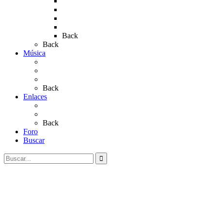
Rocío 2018
Rocío 2019
Rocío 2022
Rocío 2023
Back
Back
Música
Sevillanas
Salves a La Virgen del Rocío
Videos
Back
Enlaces
Al Rocío
Coros Rocieros
Back
Foro
Buscar