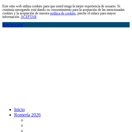
Este sitio web utiliza cookies para que usted tenga la mejor experiencia de usuario. Si
continúa navegando está dando su consentimiento para la aceptación de las mencionadas
cookies y la aceptación de nuestra
política de cookies
, pinche el enlace para mayor
información.
ACEPTAR
Rocio.com
Inicio
Romería 2026
Programa Romería 2026
Salto de la reja 2026
Salida y Entrada de la Virgen 2026