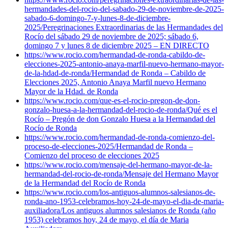
hermandades-del-rocio-del-sabado-29-de-noviembre-de-2025-
sabado-6-domingo-7-y-lunes-8-de-diciembre-
2025/
Peregrinaciones Extraordinarias de las Hermandades del
Rocío del sábado 29 de noviembre de 2025; sábado 6,
domingo 7 y lunes 8 de diciembre 2025 – EN DIRECTO
https://www.rocio.com/hermandad-de-ronda-cabildo-de-
elecciones-2025-antonio-anaya-marfil-nuevo-hermano-mayor-
de-la-hdad-de-ronda/
Hermandad de Ronda – Cabildo de
Elecciones 2025, Antonio Anaya Marfil nuevo Hermano
Mayor de la Hdad. de Ronda
https://www.rocio.com/que-es-el-rocio-pregon-de-don-
gonzalo-huesa-a-la-hermandad-del-rocio-de-ronda/
Qué es el
Rocío – Pregón de don Gonzalo Huesa a la Hermandad del
Rocío de Ronda
https://www.rocio.com/hermandad-de-ronda-comienzo-del-
proceso-de-elecciones-2025/
Hermandad de Ronda –
Comienzo del proceso de elecciones 2025
https://www.rocio.com/mensaje-del-hermano-mayor-de-la-
hermandad-del-rocio-de-ronda/
Mensaje del Hermano Mayor
de la Hermandad del Rocío de Ronda
https://www.rocio.com/los-antiguos-alumnos-salesianos-de-
ronda-ano-1953-celebramos-hoy-24-de-mayo-el-dia-de-maria-
auxiliadora/
Los antiguos alumnos salesianos de Ronda (año
1953) celebramos hoy, 24 de mayo, el día de Maria