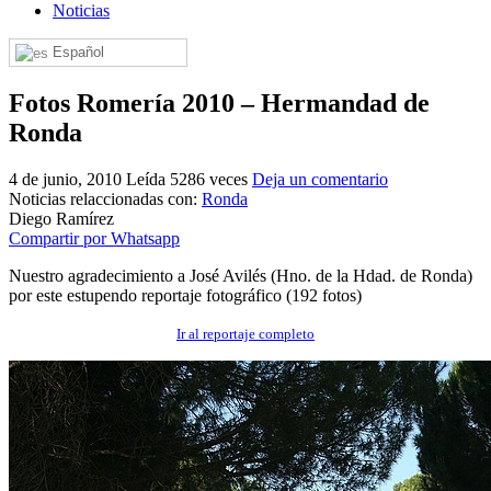
Noticias
El traslado cada siete años
Español
¿Cuales son los actos principales que se celebran en el
Rocío?
Fotos Romería 2010 – Hermandad de
Quiero hacer el camino,¿que tengo que hacer?
Ronda
En el Rocío, ¿dónde me alojo?
4 de junio, 2010
Leída 5286 veces
Deja un comentario
Noticias relaccionadas con:
Ronda
Diego Ramírez
Compartir por Whatsapp
Nuestro agradecimiento a José Avilés (Hno. de la Hdad. de Ronda)
por este estupendo reportaje fotográfico (192 fotos)
Ir al reportaje completo