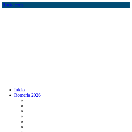
Rocio.com
Inicio
Romería 2026
Programa Romería 2026
Salto de la reja 2026
Salida y Entrada de la Virgen 2026
Presentación Hdades EN DIRECTO
Misa de Pentecostés 2026 en DIRECTO
Situación Simpecados 2026