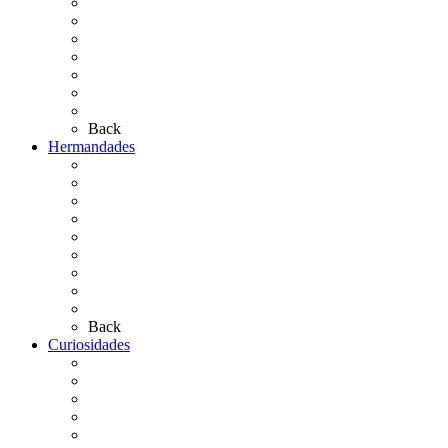
El Camino Europeo
¿Qué sabes del Rocío?
Personajes Ilustres del Rocío
Las Ermitas
El Retablo
Bibliografía
Artículos de autor
Back
Hermandades
Situación de Simpecados 2026
Carteles Rocío 2026
Hermandades y Agrupaciones
Presentación de Hermandades 2026
Los Simpecados Hdades. Filiales
Simpecados Hdades. No Filiales
Las Medallas
Las Carretas
Las Casas de Hermandad
Back
Curiosidades
Las abuelas almonteñas
El techo de la Ermita
Exvotos del Rocío
Saca de Yeguas 2025
El Rocío Chico