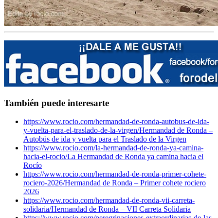
También puede interesarte
https://www.rocio.com/hermandad-de-ronda-autobus-de-ida-
y-vuelta-para-el-traslado-de-la-virgen/
Hermandad de Ronda –
Autobús de ida y vuelta para el Traslado de la Virgen
https://www.rocio.com/la-hermandad-de-ronda-ya-camina-
hacia-el-rocio/
La Hermandad de Ronda ya camina hacia el
Rocío
https://www.rocio.com/hermandad-de-ronda-primer-cohete-
rociero-2026/
Hermandad de Ronda – Primer cohete rociero
2026
https://www.rocio.com/hermandad-de-ronda-vii-carreta-
solidaria/
Hermandad de Ronda – VII Carreta Solidaria
https://www.rocio.com/peregrinaciones-extraordinarias-de-las-