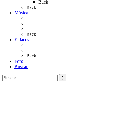
Back
Back
Música
Sevillanas
Salves a La Virgen del Rocío
Videos
Back
Enlaces
Al Rocío
Coros Rocieros
Back
Foro
Buscar