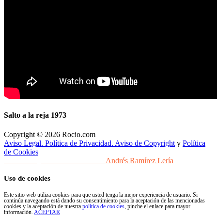
Salto a la reja 1973
Copyright © 2026 Rocio.com
Aviso Legal. Política de Privacidad. Aviso de Copyright
y
Política
de Cookies
Desarrollo y Diseño Web Sevilla
Andrés Ramírez Lería
Uso de cookies
Este sitio web utiliza cookies para que usted tenga la mejor experiencia de usuario. Si
continúa navegando está dando su consentimiento para la aceptación de las mencionadas
cookies y la aceptación de nuestra
política de cookies
, pinche el enlace para mayor
información.
ACEPTAR