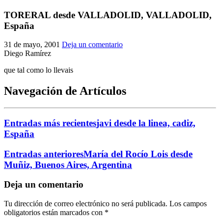
El traslado cada siete años
TORERAL
desde VALLADOLID, VALLADOLID,
España
¿Cuales son los actos principales que se celebran en el
Rocío?
31 de mayo, 2001
Deja un comentario
Quiero hacer el camino,¿que tengo que hacer?
Diego Ramírez
En el Rocío, ¿dónde me alojo?
que tal como lo llevais
Navegación de Artículos
Entradas más recientes
javi desde la linea, cadiz,
España
Entradas anteriores
María del Rocío Lois desde
Muñiz, Buenos Aires, Argentina
Deja un comentario
Tu dirección de correo electrónico no será publicada.
Los campos
obligatorios están marcados con
*