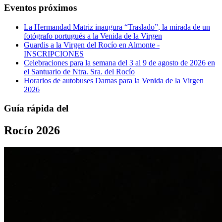
Eventos próximos
La Hermandad Matriz inaugura “Traslado”, la mirada de un
fotógrafo portugués a la Venida de la Virgen
Guardis a la Virgen del Rocío en Almonte -
INSCRIPCIONES
Celebraciones para la semana del 3 al 9 de agosto de 2026 en
el Santuario de Ntra. Sra. del Rocío
Horarios de autobuses Damas para la Venida de la Virgen
2026
Guía rápida del
Rocío 2026