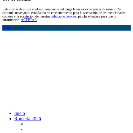
Este sitio web utiliza cookies para que usted tenga la mejor experiencia de usuario. Si
continúa navegando está dando su consentimiento para la aceptación de las mencionadas
cookies y la aceptación de nuestra
política de cookies
, pinche el enlace para mayor
información.
ACEPTAR
Rocio.com
Inicio
Romería 2026
Programa Romería 2026
Salto de la reja 2026