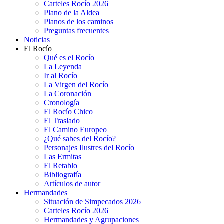
Carteles Rocío 2026
Plano de la Aldea
Planos de los caminos
Preguntas frecuentes
Noticias
El Rocío
Qué es el Rocío
La Leyenda
Ir al Rocío
La Virgen del Rocío
La Coronación
Cronología
El Rocío Chico
El Traslado
El Camino Europeo
¿Qué sabes del Rocío?
Personajes Ilustres del Rocío
Las Ermitas
El Retablo
Bibliografía
Artículos de autor
Hermandades
Situación de Simpecados 2026
Carteles Rocío 2026
Hermandades y Agrupaciones