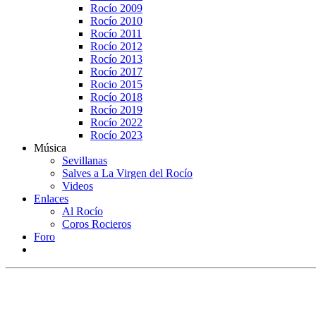
Rocío 2009
Rocío 2010
Rocío 2011
Rocío 2012
Rocío 2013
Rocío 2017
Rocio 2015
Rocío 2018
Rocío 2019
Rocío 2022
Rocío 2023
Música
Sevillanas
Salves a La Virgen del Rocío
Videos
Enlaces
Al Rocío
Coros Rocieros
Foro