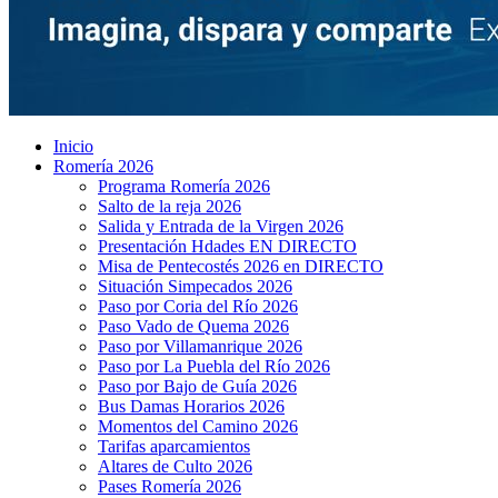
Inicio
Romería 2026
Programa Romería 2026
Salto de la reja 2026
Salida y Entrada de la Virgen 2026
Presentación Hdades EN DIRECTO
Misa de Pentecostés 2026 en DIRECTO
Situación Simpecados 2026
Paso por Coria del Río 2026
Paso Vado de Quema 2026
Paso por Villamanrique 2026
Paso por La Puebla del Río 2026
Paso por Bajo de Guía 2026
Bus Damas Horarios 2026
Momentos del Camino 2026
Tarifas aparcamientos
Altares de Culto 2026
Pases Romería 2026