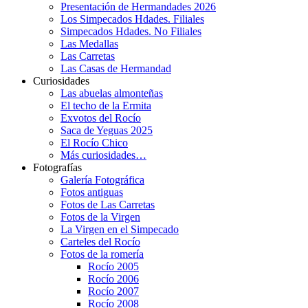
Presentación de Hermandades 2026
Los Simpecados Hdades. Filiales
Simpecados Hdades. No Filiales
Las Medallas
Las Carretas
Las Casas de Hermandad
Curiosidades
Las abuelas almonteñas
El techo de la Ermita
Exvotos del Rocío
Saca de Yeguas 2025
El Rocío Chico
Más curiosidades…
Fotografías
Galería Fotográfica
Fotos antiguas
Fotos de Las Carretas
Fotos de la Virgen
La Virgen en el Simpecado
Carteles del Rocío
Fotos de la romería
Rocío 2005
Rocío 2006
Rocío 2007
Rocío 2008