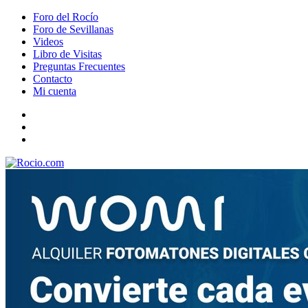
Foro del Rocío
Foro de Sevillanas
Videos
Libro de Visitas
Preguntas Frecuentes
Contacto
Mi cuenta