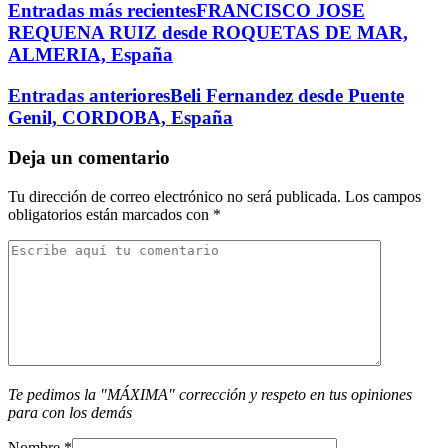
Entradas más recientes
FRANCISCO JOSE
El traslado cada siete años
REQUENA RUIZ desde ROQUETAS DE MAR,
ALMERIA, España
¿Cuales son los actos principales que se celebran en el
Rocío?
Entradas anteriores
Beli Fernandez desde Puente
Quiero hacer el camino,¿que tengo que hacer?
Genil, CORDOBA, España
En el Rocío, ¿dónde me alojo?
Deja un comentario
Tu dirección de correo electrónico no será publicada.
Los campos
obligatorios están marcados con
*
Te pedimos la "MÁXIMA" corrección y respeto en tus opiniones
para con los demás
Nombre
*