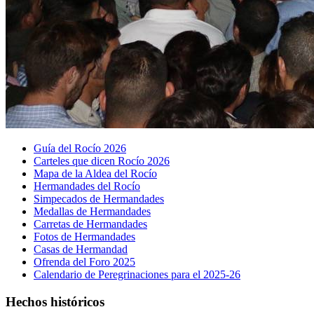
Guía del Rocío 2026
Carteles que dicen Rocío 2026
Mapa de la Aldea del Rocío
Hermandades del Rocío
Simpecados de Hermandades
Medallas de Hermandades
Carretas de Hermandades
Fotos de Hermandades
Casas de Hermandad
Ofrenda del Foro 2025
Calendario de Peregrinaciones para el 2025-26
Hechos históricos