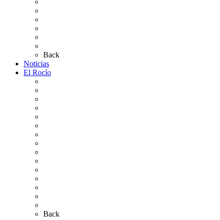
Altares de Culto 2026
Pases Romería 2026
Carteles Rocío 2026
Plano de la Aldea
Planos de los caminos
Preguntas frecuentes
Back
Noticias
El Rocío
Qué es el Rocío
La Leyenda
Ir al Rocío
La Virgen del Rocío
La Coronación
Cronología
El Rocío Chico
El Traslado
El Camino Europeo
¿Qué sabes del Rocío?
Personajes Ilustres del Rocío
Las Ermitas
El Retablo
Bibliografía
Artículos de autor
Back