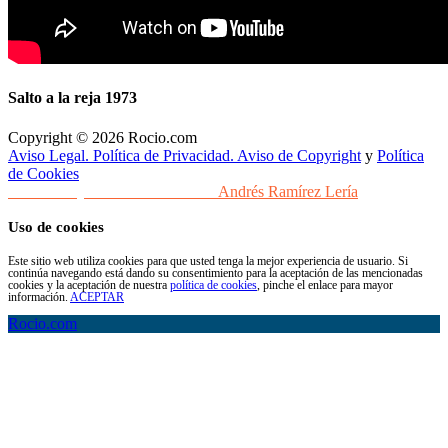
Salto a la reja 1973
Copyright © 2026 Rocio.com
Aviso Legal. Política de Privacidad. Aviso de Copyright
y
Política
de Cookies
Desarrollo y Diseño Web Sevilla
Andrés Ramírez Lería
Uso de cookies
Este sitio web utiliza cookies para que usted tenga la mejor experiencia de usuario. Si
continúa navegando está dando su consentimiento para la aceptación de las mencionadas
cookies y la aceptación de nuestra
política de cookies
, pinche el enlace para mayor
información.
ACEPTAR
Rocio.com