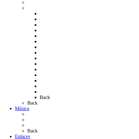
Carteles del Rocío
Fotos de la romería
Rocío 2005
Rocío 2006
Rocío 2007
Rocío 2008
Rocío 2009
Rocío 2010
Rocío 2011
Rocío 2012
Rocío 2013
Rocío 2017
Rocio 2015
Rocío 2018
Rocío 2019
Rocío 2022
Rocío 2023
Back
Back
Música
Sevillanas
Salves a La Virgen del Rocío
Videos
Back
Enlaces