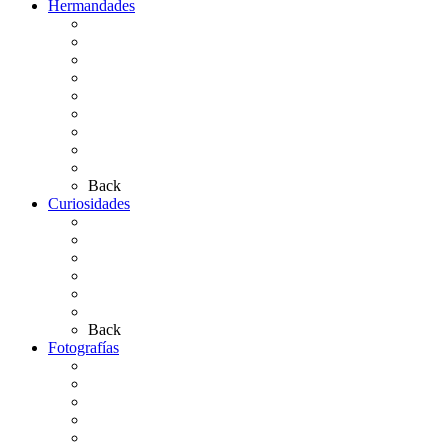
Hermandades
Situación de Simpecados 2026
Carteles Rocío 2026
Hermandades y Agrupaciones
Presentación de Hermandades 2026
Los Simpecados Hdades. Filiales
Simpecados Hdades. No Filiales
Las Medallas
Las Carretas
Las Casas de Hermandad
Back
Curiosidades
Las abuelas almonteñas
El techo de la Ermita
Exvotos del Rocío
Saca de Yeguas 2025
El Rocío Chico
Más curiosidades…
Back
Fotografías
Galería Fotográfica
Fotos antiguas
Fotos de Las Carretas
Fotos de la Virgen
La Virgen en el Simpecado