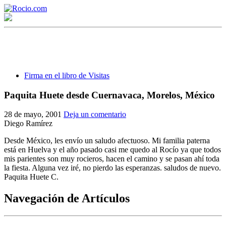
Firma en el libro de Visitas
Paquita Huete desde Cuernavaca, Morelos, México
¡Bienvenido! Soy el asistente virtual de rocio.com.
28 de mayo, 2001
Deja un comentario
Diego Ramírez
¿En qué puedo ayudarte?
Desde México, les envío un saludo afectuoso. Mi familia paterna
está en Huelva y el año pasado casi me quedo al Rocío ya que todos
mis parientes son muy rocieros, hacen el camino y se pasan ahí toda
Historia de la Virgen del Rocío
la fiesta. Alguna vez iré, no pierdo las esperanzas. saludos de nuevo.
Paquita Huete C.
¿Cuándo es la romería del Rocío?
Navegación de Artículos
¿Cuántas hermandades participan en la romería?
¿Cuándo se construyó la primera ermita?