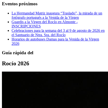
Eventos próximos
La Hermandad Matriz inaugura “Traslado”, la mirada de un
fotógrafo portugués a la Venida de la Virgen
Guardis a la Virgen del Rocío en Almonte -
INSCRIPCIONES
Celebraciones para la semana del 3 al 9 de agosto de 2026 en
el Santuario de Ntra. Sra. del Rocío
Horarios de autobuses Damas para la Venida de la Virgen
2026
Guía rápida del
Rocío 2026