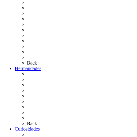
La Coronación
Cronología
El Rocío Chico
El Traslado
El Camino Europeo
¿Qué sabes del Rocío?
Personajes Ilustres del Rocío
Las Ermitas
El Retablo
Bibliografía
Artículos de autor
Back
Hermandades
Situación de Simpecados 2026
Carteles Rocío 2026
Hermandades y Agrupaciones
Presentación de Hermandades 2026
Los Simpecados Hdades. Filiales
Simpecados Hdades. No Filiales
Las Medallas
Las Carretas
Las Casas de Hermandad
Back
Curiosidades
Las abuelas almonteñas