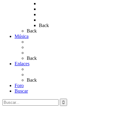
Rocío 2018
Rocío 2019
Rocío 2022
Rocío 2023
Back
Back
Música
Sevillanas
Salves a La Virgen del Rocío
Videos
Back
Enlaces
Al Rocío
Coros Rocieros
Back
Foro
Buscar