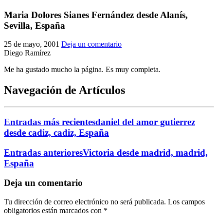
El traslado cada siete años
Maria Dolores Sianes Fernández desde Alanís,
Sevilla, España
¿Cuales son los actos principales que se celebran en el
Rocío?
25 de mayo, 2001
Deja un comentario
Quiero hacer el camino,¿que tengo que hacer?
Diego Ramírez
En el Rocío, ¿dónde me alojo?
Me ha gustado mucho la página. Es muy completa.
Navegación de Artículos
Entradas más recientes
daniel del amor gutierrez
desde cadiz, cadiz, España
Entradas anteriores
Victoria desde madrid, madrid,
España
Deja un comentario
Tu dirección de correo electrónico no será publicada.
Los campos
obligatorios están marcados con
*