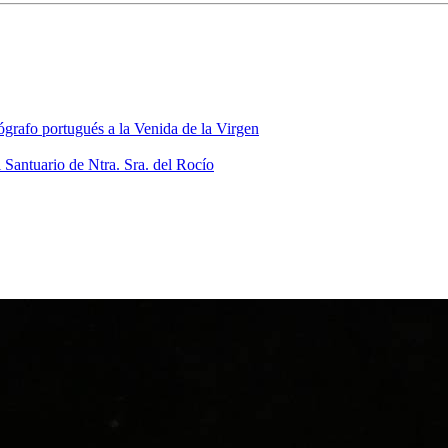
grafo portugués a la Venida de la Virgen
 Santuario de Ntra. Sra. del Rocío