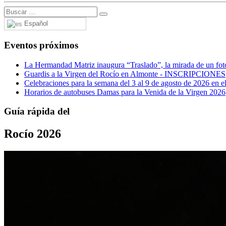
Español
Eventos próximos
La Hermandad Matriz inaugura “Traslado”, la mirada de un fotó
Guardis a la Virgen del Rocío en Almonte - INSCRIPCIONES
Celebraciones para la semana del 3 al 9 de agosto de 2026 en el
Horarios de autobuses Damas para la Venida de la Virgen 2026
Guía rápida del
Rocío 2026