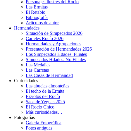
Personajes Ilustres del Rocío
Las Ermitas
El Retablo
Bibliografía
Artículos de autor
Hermandades
Situación de Simpecados 2026
Carteles Rocío 2026
Hermandades y Agrupaciones
Presentación de Hermandades 2026
Los Simpecados Hdades. Filiales
Simpecados Hdades. No Filiales
Las Medallas
Las Carretas
Las Casas de Hermandad
Curiosidades
Las abuelas almonteñas
El techo de la Ermita
Exvotos del Rocío
Saca de Yeguas 2025
El Rocío Chico
Más curiosidades…
Fotografías
Galería Fotográfica
Fotos antiguas