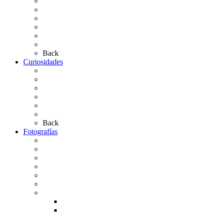
Presentación de Hermandades 2026
Los Simpecados Hdades. Filiales
Simpecados Hdades. No Filiales
Las Medallas
Las Carretas
Las Casas de Hermandad
Back
Curiosidades
Las abuelas almonteñas
El techo de la Ermita
Exvotos del Rocío
Saca de Yeguas 2025
El Rocío Chico
Más curiosidades…
Back
Fotografías
Galería Fotográfica
Fotos antiguas
Fotos de Las Carretas
Fotos de la Virgen
La Virgen en el Simpecado
Carteles del Rocío
Fotos de la romería
Rocío 2005
Rocío 2006