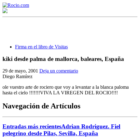
Firma en el libro de Visitas
kiki desde palma de mallorca, baleares, España
¡Bienvenido! Soy el asistente virtual de rocio.com.
29 de mayo, 2001
Deja un comentario
Diego Ramírez
¿En qué puedo ayudarte?
ole vuestro arte de rociero que voy a levantar a la blanca paloma
hasta el cielo !!!!!!!VIVA LA VIREGEN DEL ROCIO!!!!
Historia de la Virgen del Rocío
Navegación de Artículos
¿Cuándo es la romería del Rocío?
¿Cuántas hermandades participan en la romería?
Entradas más recientes
Adrian Rodriguez. Fiel
pelegrino desde Pilas, Sevilla, España
¿Cuándo se construyó la primera ermita?