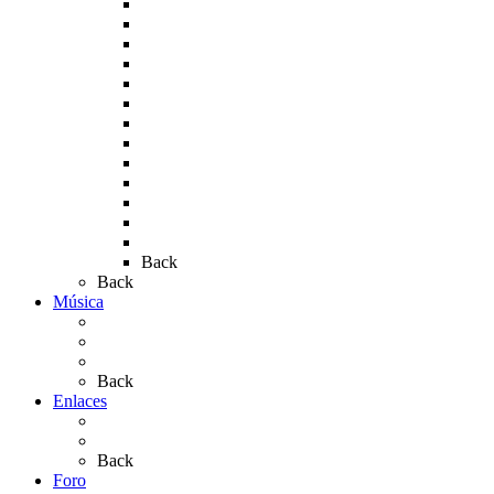
Rocío 2007
Rocío 2008
Rocío 2009
Rocío 2010
Rocío 2011
Rocío 2012
Rocío 2013
Rocío 2017
Rocio 2015
Rocío 2018
Rocío 2019
Rocío 2022
Rocío 2023
Back
Back
Música
Sevillanas
Salves a La Virgen del Rocío
Videos
Back
Enlaces
Al Rocío
Coros Rocieros
Back
Foro