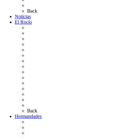
Preguntas frecuentes
Back
Noticias
El Rocío
Qué es el Rocío
La Leyenda
Ir al Rocío
La Virgen del Rocío
La Coronación
Cronología
El Rocío Chico
El Traslado
El Camino Europeo
¿Qué sabes del Rocío?
Personajes Ilustres del Rocío
Las Ermitas
El Retablo
Bibliografía
Artículos de autor
Back
Hermandades
Situación de Simpecados 2026
Carteles Rocío 2026
Hermandades y Agrupaciones