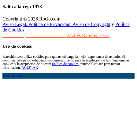
Salto a la reja 1973
Copyright © 2026 Rocio.com
Aviso Legal. Política de Privacidad. Aviso de Copyright
y
Política
de Cookies
Desarrollo y Diseño Web Sevilla
Andrés Ramírez Lería
Uso de cookies
Este sitio web utiliza cookies para que usted tenga la mejor experiencia de usuario. Si
continúa navegando está dando su consentimiento para la aceptación de las mencionadas
cookies y la aceptación de nuestra
política de cookies
, pinche el enlace para mayor
información.
ACEPTAR
Rocio.com