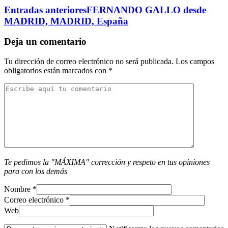
Entradas anteriores
FERNANDO GALLO desde
El traslado cada siete años
MADRID, MADRID, España
¿Cuales son los actos principales que se celebran en el
Rocío?
Deja un comentario
Quiero hacer el camino,¿que tengo que hacer?
Tu dirección de correo electrónico no será publicada.
Los campos
obligatorios están marcados con
*
En el Rocío, ¿dónde me alojo?
Te pedimos la "MÁXIMA" corrección y respeto en tus opiniones
para con los demás
Nombre
*
Correo electrónico
*
Web