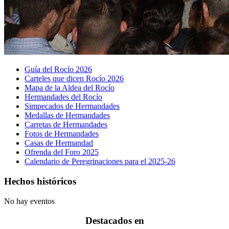
Guía del Rocío 2026
Carteles que dicen Rocío 2026
Mapa de la Aldea del Rocío
Hermandades del Rocío
Simpecados de Hermandades
Medallas de Hermandades
Carretas de Hermandades
Fotos de Hermandades
Casas de Hermandad
Ofrenda del Foro 2025
Calendario de Peregrinaciones para el 2025-26
Hechos históricos
No hay eventos
Destacados en