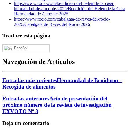
https://www.rocio.com/bendicion-del-belen-de-la-casa-
hermandad-de-almonte-2025/
Bendición del Belén de la Casa
Hermandad de Almonte 2025
https://www.rocio.com/cabalgata-de-reyes-del-rocio-
2026/
Cabalgata de Reyes del Rocío 2026
Traduce esta página
Español
Navegación de Artículos
Entradas más recientes
Hermandad de Benidorm –
Recogida de alimentos
Entradas anteriores
Acto de presentación del
próximo número de la revista de investigación
EXVOTO Nº 3
Deja un comentario