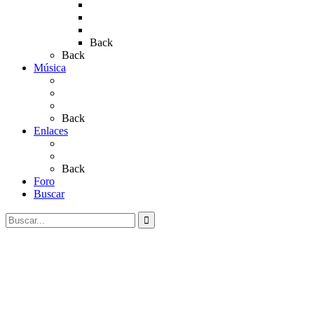
Rocío 2019
Rocío 2022
Rocío 2023
Back
Back
Música
Sevillanas
Salves a La Virgen del Rocío
Videos
Back
Enlaces
Al Rocío
Coros Rocieros
Back
Foro
Buscar