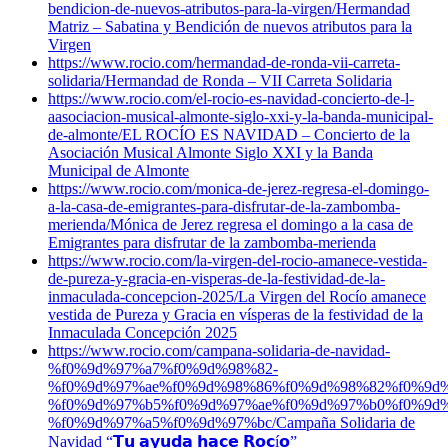
bendicion-de-nuevos-atributos-para-la-virgen/
Hermandad
Matriz – Sabatina y Bendición de nuevos atributos para la
Virgen
https://www.rocio.com/hermandad-de-ronda-vii-carreta-
solidaria/
Hermandad de Ronda – VII Carreta Solidaria
https://www.rocio.com/el-rocio-es-navidad-concierto-de-l-
aasociacion-musical-almonte-siglo-xxi-y-la-banda-municipal-
de-almonte/
EL ROCÍO ES NAVIDAD – Concierto de la
Asociación Musical Almonte Siglo XXI y la Banda
Municipal de Almonte
https://www.rocio.com/monica-de-jerez-regresa-el-domingo-
a-la-casa-de-emigrantes-para-disfrutar-de-la-zambomba-
merienda/
Mónica de Jerez regresa el domingo a la casa de
Emigrantes para disfrutar de la zambomba-merienda
https://www.rocio.com/la-virgen-del-rocio-amanece-vestida-
de-pureza-y-gracia-en-visperas-de-la-festividad-de-la-
inmaculada-concepcion-2025/
La Virgen del Rocío amanece
vestida de Pureza y Gracia en vísperas de la festividad de la
Inmaculada Concepción 2025
https://www.rocio.com/campana-solidaria-de-navidad-
%f0%9d%97%a7%f0%9d%98%82-
%f0%9d%97%ae%f0%9d%98%86%f0%9d%98%82%f0%9d%
%f0%9d%97%b5%f0%9d%97%ae%f0%9d%97%b0%f0%9d%
%f0%9d%97%a5%f0%9d%97%bc/
Campaña Solidaria de
Navidad “𝗧𝘂 𝗮𝘆𝘂𝗱𝗮 𝗵𝗮𝗰𝗲 𝗥𝗼𝗰í𝗼”