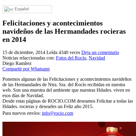
El traslado cada siete años
Español
¿Cuales son los actos principales que se celebran en el
Rocío?
Felicitaciones y acontecimientos
navideños de las Hermandades rocieras
Quiero hacer el camino,¿que tengo que hacer?
en 2014
En el Rocío, ¿dónde me alojo?
15 de diciembre, 2014
Leída 4340 veces
Deja un comentario
Noticias relaccionadas con:
Fotos del Rocío
,
Navidad
Diego Ramírez
Compartir por Whatsapp
Ponemos algunas de las Felicitaciones y acontecimientos navideños
de las Hermandades de Ntra. Sra. del Rocío recibidas en nuestra
web. Son una muestra del ambiente que nuestras Hdades. viven en
esos días de Navidad.
Desde estas páginas de ROCIO.COM deseamos Felicitar a todas las
Hdades. rocieras y desearles un Feliz año 2015.
Para nuevos envíos:
info@rocio.com