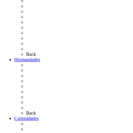
Cronología
El Rocío Chico
El Traslado
El Camino Europeo
¿Qué sabes del Rocío?
Personajes Ilustres del Rocío
Las Ermitas
El Retablo
Bibliografía
Artículos de autor
Back
Hermandades
Situación de Simpecados 2026
Carteles Rocío 2026
Hermandades y Agrupaciones
Presentación de Hermandades 2026
Los Simpecados Hdades. Filiales
Simpecados Hdades. No Filiales
Las Medallas
Las Carretas
Las Casas de Hermandad
Back
Curiosidades
Las abuelas almonteñas
El techo de la Ermita