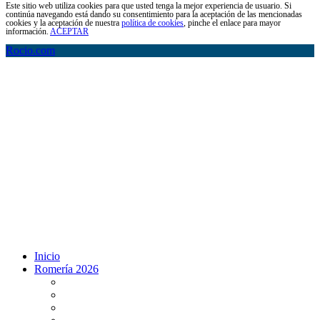
Este sitio web utiliza cookies para que usted tenga la mejor experiencia de usuario. Si
continúa navegando está dando su consentimiento para la aceptación de las mencionadas
cookies y la aceptación de nuestra
política de cookies
, pinche el enlace para mayor
información.
ACEPTAR
Rocio.com
Inicio
Romería 2026
Programa Romería 2026
Salto de la reja 2026
Salida y Entrada de la Virgen 2026