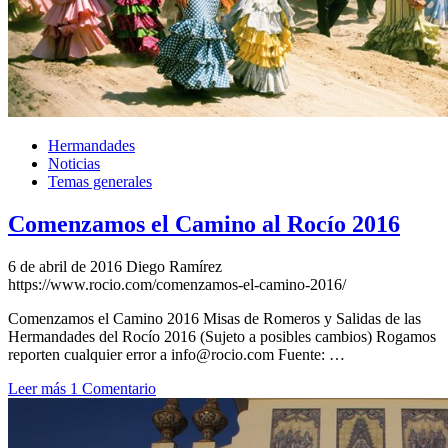
El traslado cada siete años
¿Cuales son los actos principales que se celebran en el
Rocío?
Quiero hacer el camino,¿que tengo que hacer?
En el Rocío, ¿dónde me alojo?
Hermandades
Noticias
Temas generales
Comenzamos el Camino al Rocío 2016
6 de abril de 2016
Diego Ramírez
https://www.rocio.com/comenzamos-el-camino-2016/
Comenzamos el Camino 2016 Misas de Romeros y Salidas de las
Hermandades del Rocío 2016 (Sujeto a posibles cambios) Rogamos
reporten cualquier error a info@rocio.com Fuente: …
Leer más
1 Comentario