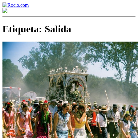
Etiqueta:
Salida
¡Bienvenido! Soy el asistente virtual de rocio.com.
¿En qué puedo ayudarte?
Historia de la Virgen del Rocío
¿Cuándo es la romería del Rocío?
¿Cuántas hermandades participan en la romería?
¿Cuándo se construyó la primera ermita?