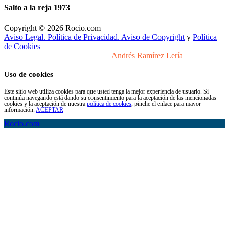
Salto a la reja 1973
Copyright © 2026 Rocio.com
Aviso Legal. Política de Privacidad. Aviso de Copyright
y
Política
de Cookies
Desarrollo y Diseño Web Sevilla
Andrés Ramírez Lería
Uso de cookies
Este sitio web utiliza cookies para que usted tenga la mejor experiencia de usuario. Si
continúa navegando está dando su consentimiento para la aceptación de las mencionadas
cookies y la aceptación de nuestra
política de cookies
, pinche el enlace para mayor
información.
ACEPTAR
Rocio.com