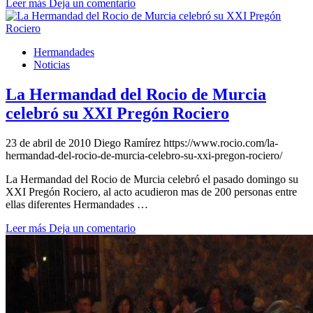
Leer más
Deja un comentario
Hermandades
Noticias
La Hermandad del Rocio de Murcia
celebró su XXI Pregón Rociero
23 de abril de 2010
Diego Ramírez
https://www.rocio.com/la-
hermandad-del-rocio-de-murcia-celebro-su-xxi-pregon-rociero/
La Hermandad del Rocio de Murcia celebró el pasado domingo su
XXI Pregón Rociero, al acto acudieron mas de 200 personas entre
ellas diferentes Hermandades …
Leer más
Deja un comentario