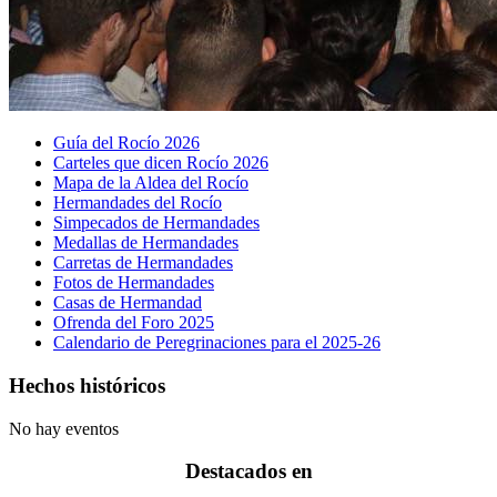
Guía del Rocío 2026
Carteles que dicen Rocío 2026
Mapa de la Aldea del Rocío
Hermandades del Rocío
Simpecados de Hermandades
Medallas de Hermandades
Carretas de Hermandades
Fotos de Hermandades
Casas de Hermandad
Ofrenda del Foro 2025
Calendario de Peregrinaciones para el 2025-26
Hechos históricos
No hay eventos
Destacados en