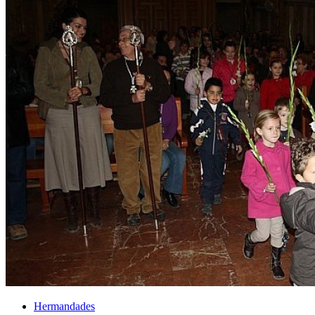
El traslado cada siete años
¿Cuales son los actos principales que se celebran en el
Rocío?
Quiero hacer el camino,¿que tengo que hacer?
En el Rocío, ¿dónde me alojo?
Hermandades