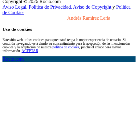
Copyright © 2026 Rocio.com
Aviso Legal. Política de Privacidad. Aviso de Copyright
y
Política
de Cookies
Desarrollo y Diseño Web Sevilla
Andrés Ramírez Lería
Uso de cookies
Este sitio web utiliza cookies para que usted tenga la mejor experiencia de usuario. Si
continúa navegando está dando su consentimiento para la aceptación de las mencionadas
cookies y la aceptación de nuestra
política de cookies
, pinche el enlace para mayor
información.
ACEPTAR
Rocio.com