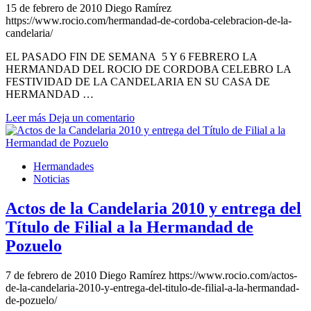
15 de febrero de 2010
Diego Ramírez
El traslado cada siete años
https://www.rocio.com/hermandad-de-cordoba-celebracion-de-la-
candelaria/
¿Cuales son los actos principales que se celebran en el
Rocío?
EL PASADO FIN DE SEMANA 5 Y 6 FEBRERO LA
HERMANDAD DEL ROCIO DE CORDOBA CELEBRO LA
Quiero hacer el camino,¿que tengo que hacer?
FESTIVIDAD DE LA CANDELARIA EN SU CASA DE
HERMANDAD …
En el Rocío, ¿dónde me alojo?
Leer más
Deja un comentario
Hermandades
Noticias
Actos de la Candelaria 2010 y entrega del
Título de Filial a la Hermandad de
Pozuelo
7 de febrero de 2010
Diego Ramírez
https://www.rocio.com/actos-
de-la-candelaria-2010-y-entrega-del-titulo-de-filial-a-la-hermandad-
de-pozuelo/