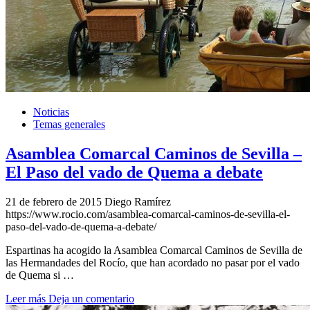
Noticias
Temas generales
Asamblea Comarcal Caminos de Sevilla –
El Paso del vado de Quema a debate
21 de febrero de 2015
Diego Ramírez
https://www.rocio.com/asamblea-comarcal-caminos-de-sevilla-el-
paso-del-vado-de-quema-a-debate/
Espartinas ha acogido la Asamblea Comarcal Caminos de Sevilla de
las Hermandades del Rocío, que han acordado no pasar por el vado
de Quema si …
Leer más
Deja un comentario