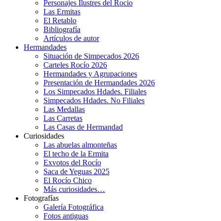
Personajes Ilustres del Rocío
Las Ermitas
El Retablo
Bibliografía
Artículos de autor
Hermandades
Situación de Simpecados 2026
Carteles Rocío 2026
Hermandades y Agrupaciones
Presentación de Hermandades 2026
Los Simpecados Hdades. Filiales
Simpecados Hdades. No Filiales
Las Medallas
Las Carretas
Las Casas de Hermandad
Curiosidades
Las abuelas almonteñas
El techo de la Ermita
Exvotos del Rocío
Saca de Yeguas 2025
El Rocío Chico
Más curiosidades…
Fotografías
Galería Fotográfica
Fotos antiguas