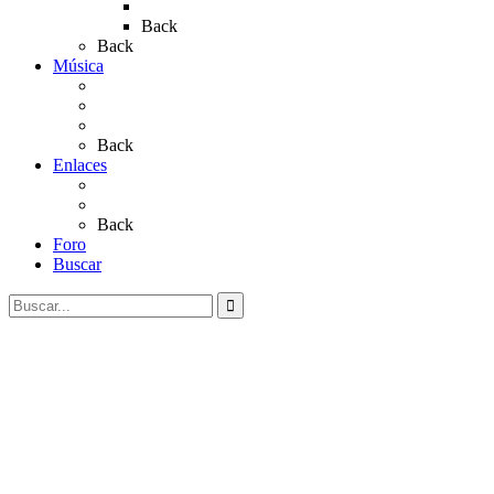
Rocío 2023
Back
Back
Música
Sevillanas
Salves a La Virgen del Rocío
Videos
Back
Enlaces
Al Rocío
Coros Rocieros
Back
Foro
Buscar