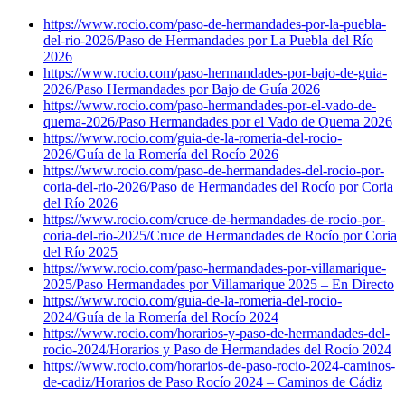
https://www.rocio.com/paso-de-hermandades-por-la-puebla-
del-rio-2026/
Paso de Hermandades por La Puebla del Río
2026
https://www.rocio.com/paso-hermandades-por-bajo-de-guia-
2026/
Paso Hermandades por Bajo de Guía 2026
https://www.rocio.com/paso-hermandades-por-el-vado-de-
quema-2026/
Paso Hermandades por el Vado de Quema 2026
https://www.rocio.com/guia-de-la-romeria-del-rocio-
2026/
Guía de la Romería del Rocío 2026
https://www.rocio.com/paso-de-hermandades-del-rocio-por-
coria-del-rio-2026/
Paso de Hermandades del Rocío por Coria
del Río 2026
https://www.rocio.com/cruce-de-hermandades-de-rocio-por-
coria-del-rio-2025/
Cruce de Hermandades de Rocío por Coria
del Río 2025
https://www.rocio.com/paso-hermandades-por-villamarique-
2025/
Paso Hermandades por Villamarique 2025 – En Directo
https://www.rocio.com/guia-de-la-romeria-del-rocio-
2024/
Guía de la Romería del Rocío 2024
https://www.rocio.com/horarios-y-paso-de-hermandades-del-
rocio-2024/
Horarios y Paso de Hermandades del Rocío 2024
https://www.rocio.com/horarios-de-paso-rocio-2024-caminos-
de-cadiz/
Horarios de Paso Rocío 2024 – Caminos de Cádiz