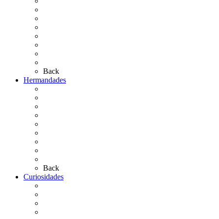
El Traslado
El Camino Europeo
¿Qué sabes del Rocío?
Personajes Ilustres del Rocío
Las Ermitas
El Retablo
Bibliografía
Artículos de autor
Back
Hermandades
Situación de Simpecados 2026
Carteles Rocío 2026
Hermandades y Agrupaciones
Presentación de Hermandades 2026
Los Simpecados Hdades. Filiales
Simpecados Hdades. No Filiales
Las Medallas
Las Carretas
Las Casas de Hermandad
Back
Curiosidades
Las abuelas almonteñas
El techo de la Ermita
Exvotos del Rocío
Saca de Yeguas 2025