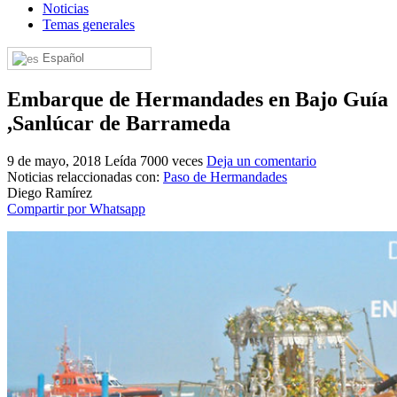
Noticias
El traslado cada siete años
Temas generales
¿Cuales son los actos principales que se celebran en el
Español
Rocío?
Quiero hacer el camino,¿que tengo que hacer?
Embarque de Hermandades en Bajo Guía
,Sanlúcar de Barrameda
En el Rocío, ¿dónde me alojo?
9 de mayo, 2018
Leída 7000 veces
Deja un comentario
Noticias relaccionadas con:
Paso de Hermandades
Diego Ramírez
Compartir por Whatsapp