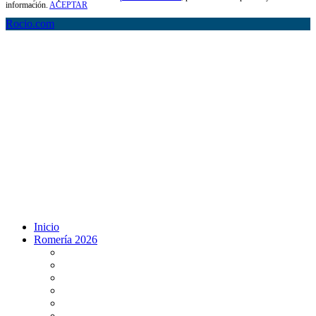
información.
ACEPTAR
Rocio.com
Inicio
Romería 2026
Programa Romería 2026
Salto de la reja 2026
Salida y Entrada de la Virgen 2026
Presentación Hdades EN DIRECTO
Misa de Pentecostés 2026 en DIRECTO
Situación Simpecados 2026