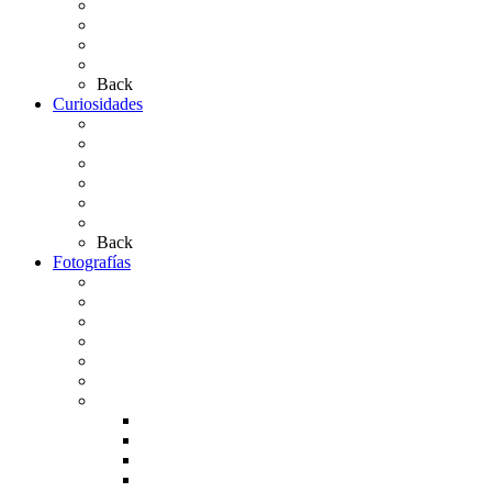
Simpecados Hdades. No Filiales
Las Medallas
Las Carretas
Las Casas de Hermandad
Back
Curiosidades
Las abuelas almonteñas
El techo de la Ermita
Exvotos del Rocío
Saca de Yeguas 2025
El Rocío Chico
Más curiosidades…
Back
Fotografías
Galería Fotográfica
Fotos antiguas
Fotos de Las Carretas
Fotos de la Virgen
La Virgen en el Simpecado
Carteles del Rocío
Fotos de la romería
Rocío 2005
Rocío 2006
Rocío 2007
Rocío 2008