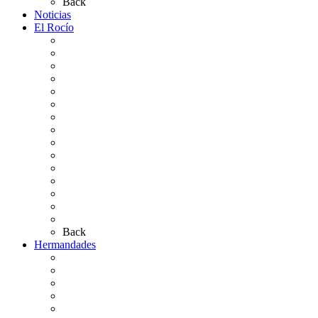
Back
Noticias
El Rocío
Qué es el Rocío
La Leyenda
Ir al Rocío
La Virgen del Rocío
La Coronación
Cronología
El Rocío Chico
El Traslado
El Camino Europeo
¿Qué sabes del Rocío?
Personajes Ilustres del Rocío
Las Ermitas
El Retablo
Bibliografía
Artículos de autor
Back
Hermandades
Situación de Simpecados 2026
Carteles Rocío 2026
Hermandades y Agrupaciones
Presentación de Hermandades 2026
Los Simpecados Hdades. Filiales