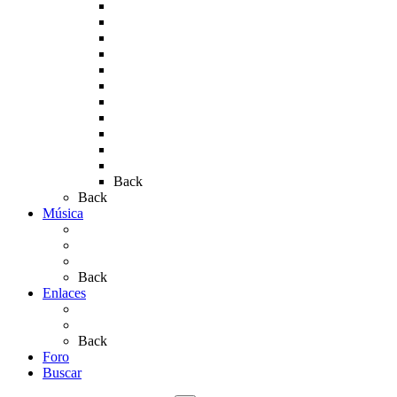
Rocío 2009
Rocío 2010
Rocío 2011
Rocío 2012
Rocío 2013
Rocío 2017
Rocio 2015
Rocío 2018
Rocío 2019
Rocío 2022
Rocío 2023
Back
Back
Música
Sevillanas
Salves a La Virgen del Rocío
Videos
Back
Enlaces
Al Rocío
Coros Rocieros
Back
Foro
Buscar