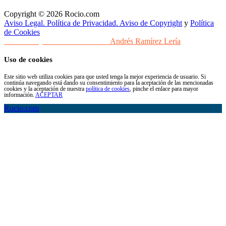
Copyright © 2026 Rocio.com
Aviso Legal. Política de Privacidad. Aviso de Copyright
y
Política
de Cookies
Desarrollo y Diseño Web Sevilla
Andrés Ramírez Lería
Uso de cookies
Este sitio web utiliza cookies para que usted tenga la mejor experiencia de usuario. Si
continúa navegando está dando su consentimiento para la aceptación de las mencionadas
cookies y la aceptación de nuestra
política de cookies
, pinche el enlace para mayor
información.
ACEPTAR
Rocio.com