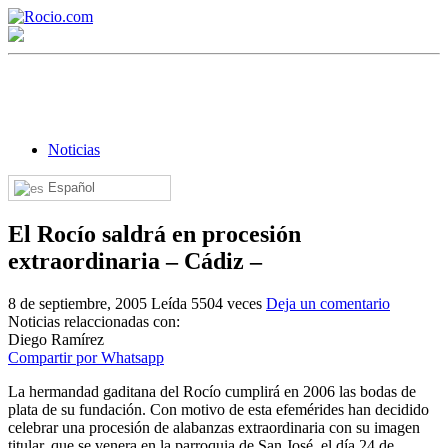
Noticias
Español
¡Bienvenido! Soy el asistente virtual de rocio.com.
El Rocío saldrá en procesión
¿En qué puedo ayudarte?
extraordinaria – Cádiz –
8 de septiembre, 2005
Leída 5504 veces
Deja un comentario
Noticias relaccionadas con:
Historia de la Virgen del Rocío
Diego Ramírez
Compartir por Whatsapp
¿Cuándo es la romería del Rocío?
La hermandad gaditana del Rocío cumplirá en 2006 las bodas de
¿Cuántas hermandades participan en la romería?
plata de su fundación. Con motivo de esta efemérides han decidido
celebrar una procesión de alabanzas extraordinaria con su imagen
¿Cuándo se construyó la primera ermita?
titular, que se venera en la parroquia de San José, el día 24 de