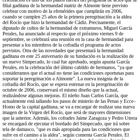
filial gaditana de la hermandad matriz de Almonte tiene previsto
celebrar con motivo de la efemérides que cumplirán en 2006,
cuando se cumplen 25 años de la primera peregrinación a la aldea
del Rocío que hizo la hermandad de Cádiz. Precisamente, el
diputado de cultos de la hermandad de extramuros, Miguel García
Perales, ha anunciado al respecto que el próximo viernes 9 de
septiembre, se celebrará una reunión en la casa de hermandad para
presentar a los miembros de la cofradía el programa de actos
previstos. Otra de las novedades que presentará la hermandad
gaditana en este 25 aniversario de su fundación es la realización de
un nuevo Simpecado, lo cual fue aprobado, según apunta García
Perales, en la celebración del último cabildo de hermanos, "ya que
consideramos que el actual no tiene las condiciones oportunas para
soportar la peregrinación a Almonte". La nueva insignia de la
cofradía del Rocío, que se espera estrenar en la peregrinación de
octubre de 2006, conservará el mismo diseño que la actual,
realizándose algunas mejoras. El isleño Juan Carlos García, que
actualmente está tallando los pasos de misterio de las Penas y Ecce–
Homo de la capital gaditana, se va a encargar de realizar una nueva
imagen de la Virgen del Rocío, que será de mayores dimensiones
que la anterior. Además, los cofrades Jaime Zaragoza y Pedro Utrera
se encargará de ejecutar el bordado del Simpecado, que irá sobre
tela de damasco, "que es más apropiada para las condiciones que
sufre en el camino a la aldea", según comenta García Perales. El