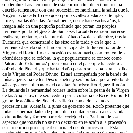
septiembre. Los hermanos de esta corporación de extramuros ha
El traslado cada siete años
querido rememorar con esta procesión extraordinaria la salida que la
Virgen hacía cada 15 de agosto por las calles aledañas al templo,
¿Cuales son los actos principales que se celebran en el
hace ya varias décadas. Actualmente, desde hace varios años, la
Rocío?
imagen sale en una pequeña parihuela que portan los propios
Quiero hacer el camino,¿que tengo que hacer?
hermanos por la feligresía de San José. La salida extraordinaria se
realizará, por tanto, en la tarde del sábado 24 de septiembre, tras la
En el Rocío, ¿dónde me alojo?
Eucaristía que comenzará a las siete de la tarde y en la que la
hermandad celebrará la función principal del triduo en honor de la
Virgen del Rocío. En esta ocasión extraordinaria, con motivo de la
efemérides que se celebra, la que popularmente se conoce como
'Patrona de Extramuros' procesionará en el paso que ha cedido la
cofradía de Piedad y que hasta el año pasado se usaba para la salida
de la Virgen del Poder Divino. Estará acompañada por la banda de
música jerezana de los Desconsuelos y será portada por alrededor de
40 cargadores, al mando del capataz Francisco Rodríguez Rincón.
La titular de la hermandad rociera lucirá sobre la peana de la Virgen
de las Angustias, que será cedida por la cofradía de Ecce–Homo. El
grupo de acólitos de Piedad desfilará delante de las andas
procesionales. Además, la junta de gobierno del Rocío pretende que
todas las hermandades de gloria de la ciudad se unan a esta salida
extraordinaria y formen parte del cortejo el día 24. Uno de los
aspectos que todavía no se han decidido en relación a la procesión
es el recorrido por el que discurrirá el desfile procesional. Esta
celebración es uno de los platos fuertes del programa de actos que la