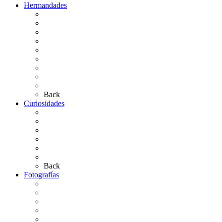
Hermandades
Situación de Simpecados 2026
Carteles Rocío 2026
Hermandades y Agrupaciones
Presentación de Hermandades 2026
Los Simpecados Hdades. Filiales
Simpecados Hdades. No Filiales
Las Medallas
Las Carretas
Las Casas de Hermandad
Back
Curiosidades
Las abuelas almonteñas
El techo de la Ermita
Exvotos del Rocío
Saca de Yeguas 2025
El Rocío Chico
Más curiosidades…
Back
Fotografías
Galería Fotográfica
Fotos antiguas
Fotos de Las Carretas
Fotos de la Virgen
La Virgen en el Simpecado