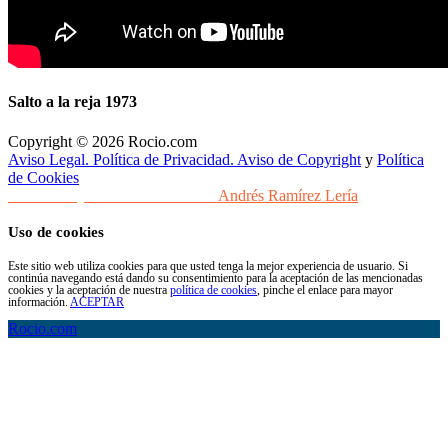
Salto a la reja 1973
Copyright © 2026 Rocio.com
Aviso Legal. Política de Privacidad. Aviso de Copyright
y
Política
de Cookies
Desarrollo y Diseño Web Sevilla
Andrés Ramírez Lería
Uso de cookies
Este sitio web utiliza cookies para que usted tenga la mejor experiencia de usuario. Si
continúa navegando está dando su consentimiento para la aceptación de las mencionadas
cookies y la aceptación de nuestra
política de cookies
, pinche el enlace para mayor
información.
ACEPTAR
Rocio.com