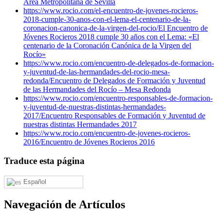
Área Metrópolitana de Sevilla
https://www.rocio.com/el-encuentro-de-jovenes-rocieros-
2018-cumple-30-anos-con-el-lema-el-centenario-de-la-
coronacion-canonica-de-la-virgen-del-rocio/
El Encuentro de
Jóvenes Rocieros 2018 cumple 30 años con el Lema: «El
centenario de la Coronación Canónica de la Virgen del
Rocío»
https://www.rocio.com/encuentro-de-delegados-de-formacion-
y-juventud-de-las-hermandades-del-rocio-mesa-
redonda/
Encuentro de Delegados de Formación y Juventud
de las Hermandades del Rocío – Mesa Redonda
https://www.rocio.com/encuentro-responsables-de-formacion-
y-juventud-de-nuestras-distintas-hermandades-
2017/
Encuentro Responsables de Formación y Juventud de
nuestras distintas Hermandades 2017
https://www.rocio.com/encuentro-de-jovenes-rocieros-
2016/
Encuentro de Jóvenes Rocieros 2016
Traduce esta página
Español
Navegación de Artículos