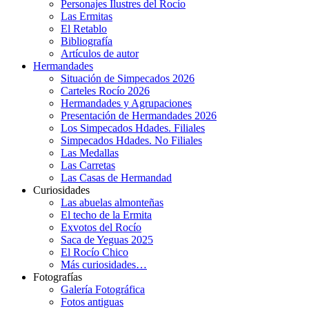
Personajes Ilustres del Rocío
Las Ermitas
El Retablo
Bibliografía
Artículos de autor
Hermandades
Situación de Simpecados 2026
Carteles Rocío 2026
Hermandades y Agrupaciones
Presentación de Hermandades 2026
Los Simpecados Hdades. Filiales
Simpecados Hdades. No Filiales
Las Medallas
Las Carretas
Las Casas de Hermandad
Curiosidades
Las abuelas almonteñas
El techo de la Ermita
Exvotos del Rocío
Saca de Yeguas 2025
El Rocío Chico
Más curiosidades…
Fotografías
Galería Fotográfica
Fotos antiguas