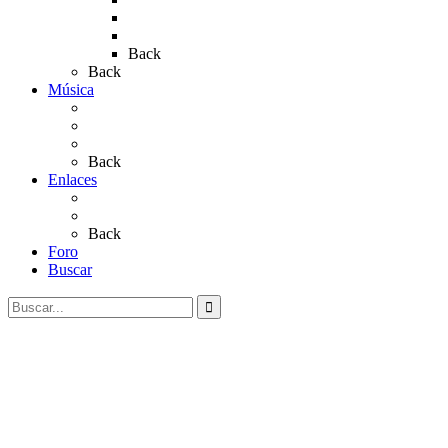
Rocío 2022
Rocío 2023
Back
Back
Música
Sevillanas
Salves a La Virgen del Rocío
Videos
Back
Enlaces
Al Rocío
Coros Rocieros
Back
Foro
Buscar