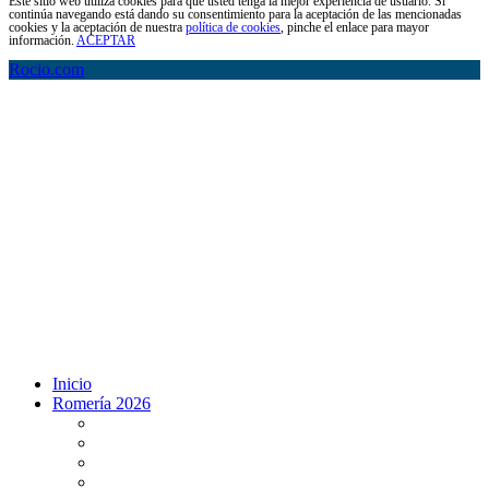
Este sitio web utiliza cookies para que usted tenga la mejor experiencia de usuario. Si
continúa navegando está dando su consentimiento para la aceptación de las mencionadas
cookies y la aceptación de nuestra
política de cookies
, pinche el enlace para mayor
información.
ACEPTAR
Rocio.com
Inicio
Romería 2026
Programa Romería 2026
Salto de la reja 2026
Salida y Entrada de la Virgen 2026
Presentación Hdades EN DIRECTO