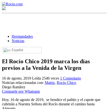
Hermandades
Noticias
Español
¡Bienvenido! Soy el asistente virtual de rocio.com.
El Rocío Chico 2019 marca los días
¿En qué puedo ayudarte?
previos a la Venida de la Virgen
16 de agosto, 2019
Leída 2546 veces
1 Comentario
Historia de la Virgen del Rocío
Noticias relaccionadas con:
Matriz
,
Rocio Chico
Diego Ramírez
¿Cuándo es la romería del Rocío?
Compartir por Whatsapp
¿Cuántas hermandades participan en la romería?
Hoy, 16 de agosto de 2019, se bendice el pañito y el capote que
cubrirán a Nuestra Señora del Rocío durante el camino hasta
¿Cuándo se construyó la primera ermita?
Almonte.