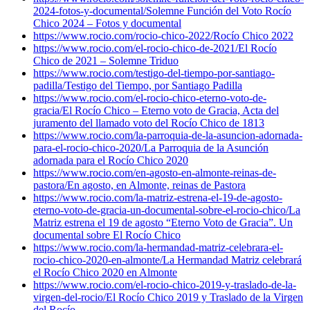
2024-fotos-y-documental/
Solemne Función del Voto Rocío
Chico 2024 – Fotos y documental
https://www.rocio.com/rocio-chico-2022/
Rocío Chico 2022
https://www.rocio.com/el-rocio-chico-de-2021/
El Rocío
Chico de 2021 – Solemne Triduo
https://www.rocio.com/testigo-del-tiempo-por-santiago-
padilla/
Testigo del Tiempo, por Santiago Padilla
https://www.rocio.com/el-rocio-chico-eterno-voto-de-
gracia/
El Rocío Chico – Eterno voto de Gracia, Acta del
juramento del llamado voto del Rocío Chico de 1813
https://www.rocio.com/la-parroquia-de-la-asuncion-adornada-
para-el-rocio-chico-2020/
La Parroquia de la Asunción
adornada para el Rocío Chico 2020
https://www.rocio.com/en-agosto-en-almonte-reinas-de-
pastora/
En agosto, en Almonte, reinas de Pastora
https://www.rocio.com/la-matriz-estrena-el-19-de-agosto-
eterno-voto-de-gracia-un-documental-sobre-el-rocio-chico/
La
Matriz estrena el 19 de agosto “Eterno Voto de Gracia”. Un
documental sobre El Rocío Chico
https://www.rocio.com/la-hermandad-matriz-celebrara-el-
rocio-chico-2020-en-almonte/
La Hermandad Matriz celebrará
el Rocío Chico 2020 en Almonte
https://www.rocio.com/el-rocio-chico-2019-y-traslado-de-la-
virgen-del-rocio/
El Rocío Chico 2019 y Traslado de la Virgen
del Rocío