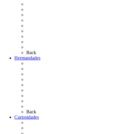
El Rocío Chico
El Traslado
El Camino Europeo
¿Qué sabes del Rocío?
Personajes Ilustres del Rocío
Las Ermitas
El Retablo
Bibliografía
Artículos de autor
Back
Hermandades
Situación de Simpecados 2026
Carteles Rocío 2026
Hermandades y Agrupaciones
Presentación de Hermandades 2026
Los Simpecados Hdades. Filiales
Simpecados Hdades. No Filiales
Las Medallas
Las Carretas
Las Casas de Hermandad
Back
Curiosidades
Las abuelas almonteñas
El techo de la Ermita
Exvotos del Rocío