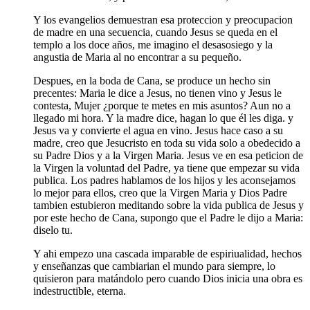
Y los evangelios demuestran esa proteccion y preocupacion
de madre en una secuencia, cuando Jesus se queda en el
templo a los doce años, me imagino el desasosiego y la
angustia de Maria al no encontrar a su pequeño.
Despues, en la boda de Cana, se produce un hecho sin
precentes: Maria le dice a Jesus, no tienen vino y Jesus le
contesta, Mujer ¿porque te metes en mis asuntos? Aun no a
llegado mi hora. Y la madre dice, hagan lo que él les diga. y
Jesus va y convierte el agua en vino. Jesus hace caso a su
madre, creo que Jesucristo en toda su vida solo a obedecido a
su Padre Dios y a la Virgen Maria. Jesus ve en esa peticion de
la Virgen la voluntad del Padre, ya tiene que empezar su vida
publica. Los padres hablamos de los hijos y les aconsejamos
lo mejor para ellos, creo que la Virgen Maria y Dios Padre
tambien estubieron meditando sobre la vida publica de Jesus y
por este hecho de Cana, supongo que el Padre le dijo a Maria:
diselo tu.
Y ahi empezo una cascada imparable de espiriualidad, hechos
y enseñanzas que cambiarian el mundo para siempre, lo
quisieron para matándolo pero cuando Dios inicia una obra es
indestructible, eterna.