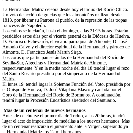
El traslado cada siete años
La Hermandad Matriz celebra desde hoy el triduo del Rocío Chico.
Un voto de acción de gracias que los almonteños realizan desde
¿Cuales son los actos principales que se celebran en el
1813, por liberar su Patrona al pueblo, de la represión de las tropas
Rocío?
francesas de Napoleón.
Quiero hacer el camino,¿que tengo que hacer?
Los cultos se iniciarán, hasta el domingo, a las 21:15 horas. Estarán
presididos estos días por el vicario general de la Diócesis de Huelva,
En el Rocío, ¿dónde me alojo?
D. Francisco Echevarría, el vicario parroquial de Almonte, D. José
Antonio Calvo y el director espiritual de la Hermandad y párroco de
Almonte, D. Francisco Jesús Martín Sirgo.
Los coros que participan serán los de la Hermandad del Rocío de
Sevilla-Sur, Algeciras y Hermandad Matriz de Almonte,
respectivamente. Y en la media noche del día 18 tendrá lugar el rezo
del Santo Rosario presidido por el simpecado de la Hermandad
Matriz.
El lunes 19, tendrá lugar la Solemne Función del Voto, presidida por
el Obispo de Huelva, D. José Vilaplana Blasco y cantada por el
Coro de la Hermandad del Rocío de Bormujos. A continuación,
tendrá lugar la Procesión Eucarística alrededor del Santuario.
Más de un centenar de nuevos hermanos
Antes de celebrarse el primer día de Tríduo, a las 20 horas, tendrá
lugar el acto de imposición de medallas a los nuevos hermanos. Más
de un centenar realizarán el juramento ante la Virgen, superando ya
la Hermandad Matriz los 12 mil hermanos.